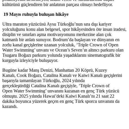
kültürünü güçlendiren bir anlatının parçası olmayı hedefliyor.
19 Mayıs ruhuyla buluşan hikâye
Ultra maraton yüzücüsü Aysu Türkoğlu’nun sıra dışı kariyer
yolculuğunu konu alan belgesel, spor hikâyesinden öte insan iradesi,
disiplin ve sınırları aşma motivasyonunu merkezine alan çok
katmanlı bir anlatı sunuyor. Bodrum’da başlayan ve dünyanın en
zorlu kanal geçişlerine uzanan yolculuk, ‘Triple Crown of Open
Water Swimming’ unvanı ve Ocean’s Seven’ın altıncı parkuru olan
Tsugaru Boğazı parkuru yolunda yaşadıklarını sinematografik bir
kurguyla izleyiciyle buluşuyor.
Bugüne kadar Manş Denizi, Manhattan 20 Köprü, Kuzey
Kanalı, Cook Boğazı, Catalina Kanalı ve Kaiwi Kanalı geçişlerini
başarıyla tamamlayan Türkoğlu, 2024 yılında
gerçekleştirdiği Catalina Kanalı geçişiyle, ‘Triple Crown of
Open Water Swimming’ unvanını kazanan en genç Türk yüzücü
olmuştu. 2025 yılında Hawai’deki Kaiwi Kanalı’nı 21 saat 22
dakika boyunca yüzerek geçen en genç Türk sporcu unvanını da
kazandı.