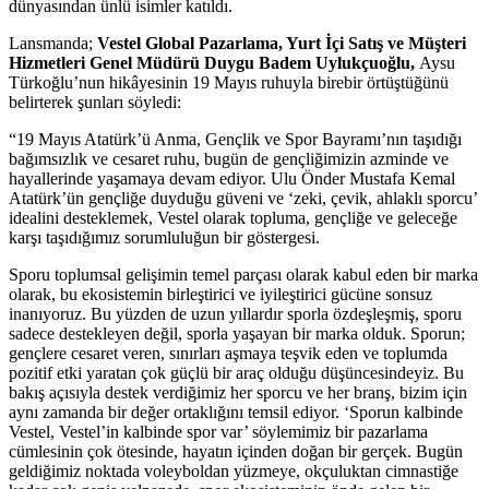
dünyasından ünlü isimler katıldı.
Lansmanda;
Vestel Global Pazarlama, Yurt İçi Satış ve Müşteri
Hizmetleri Genel Müdürü Duygu Badem Uylukçuoğlu,
Aysu
Türkoğlu’nun hikâyesinin 19 Mayıs ruhuyla birebir örtüştüğünü
belirterek şunları söyledi:
“19 Mayıs Atatürk’ü Anma, Gençlik ve Spor Bayramı’nın taşıdığı
bağımsızlık ve cesaret ruhu, bugün de gençliğimizin azminde ve
hayallerinde yaşamaya devam ediyor. Ulu Önder Mustafa Kemal
Atatürk’ün gençliğe duyduğu güveni ve ‘zeki, çevik, ahlaklı sporcu’
idealini desteklemek, Vestel olarak topluma, gençliğe ve geleceğe
karşı taşıdığımız sorumluluğun bir göstergesi.
Sporu toplumsal gelişimin temel parçası olarak kabul eden bir marka
olarak, bu ekosistemin birleştirici ve iyileştirici gücüne sonsuz
inanıyoruz. Bu yüzden de uzun yıllardır sporla özdeşleşmiş, sporu
sadece destekleyen değil, sporla yaşayan bir marka olduk. Sporun;
gençlere cesaret veren, sınırları aşmaya teşvik eden ve toplumda
pozitif etki yaratan çok güçlü bir araç olduğu düşüncesindeyiz. Bu
bakış açısıyla destek verdiğimiz her sporcu ve her branş, bizim için
aynı zamanda bir değer ortaklığını temsil ediyor. ‘Sporun kalbinde
Vestel, Vestel’in kalbinde spor var’ söylemimiz bir pazarlama
cümlesinin çok ötesinde, hayatın içinden doğan bir gerçek. Bugün
geldiğimiz noktada voleyboldan yüzmeye, okçuluktan cimnastiğe