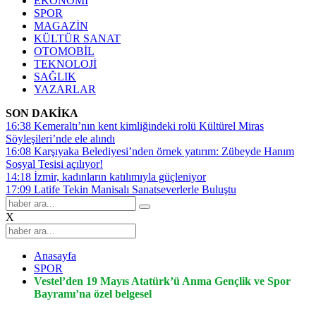
EKONOMİ
SPOR
MAGAZİN
KÜLTÜR SANAT
OTOMOBİL
TEKNOLOJİ
SAĞLIK
YAZARLAR
SON DAKİKA
16:38
Kemeraltı’nın kent kimliğindeki rolü Kültürel Miras
Söyleşileri’nde ele alındı
16:08
Karşıyaka Belediyesi’nden örnek yatırım: Zübeyde Hanım
Sosyal Tesisi açılıyor!
14:18
İzmir, kadınların katılımıyla güçleniyor
17:09
Latife Tekin Manisalı Sanatseverlerle Buluştu
X
Anasayfa
SPOR
Vestel’den 19 Mayıs Atatürk’ü Anma Gençlik ve Spor
Bayramı’na özel belgesel