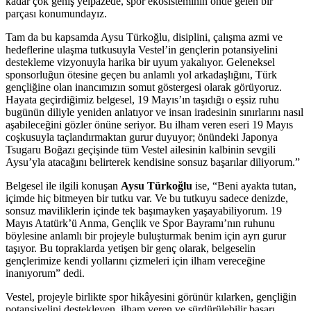
kadar çok geniş yelpazede, spor ekosisteminin önde gelen bir
parçası konumundayız.
Tam da bu kapsamda Aysu Türkoğlu, disiplini, çalışma azmi ve
hedeflerine ulaşma tutkusuyla Vestel’in gençlerin potansiyelini
destekleme vizyonuyla harika bir uyum yakalıyor. Geleneksel
sponsorluğun ötesine geçen bu anlamlı yol arkadaşlığını, Türk
gençliğine olan inancımızın somut göstergesi olarak görüyoruz.
Hayata geçirdiğimiz belgesel, 19 Mayıs’ın taşıdığı o eşsiz ruhu
bugünün diliyle yeniden anlatıyor ve insan iradesinin sınırlarını nasıl
aşabileceğini gözler önüne seriyor. Bu ilham veren eseri 19 Mayıs
coşkusuyla taçlandırmaktan gurur duyuyor; önündeki Japonya
Tsugaru Boğazı geçişinde tüm Vestel ailesinin kalbinin sevgili
Aysu’yla atacağını belirterek kendisine sonsuz başarılar diliyorum.”
Belgesel ile ilgili konuşan
Aysu Türkoğlu
ise, “Beni ayakta tutan,
içimde hiç bitmeyen bir tutku var. Ve bu tutkuyu sadece denizde,
sonsuz maviliklerin içinde tek başımayken yaşayabiliyorum. 19
Mayıs Atatürk’ü Anma, Gençlik ve Spor Bayramı’nın ruhunu
böylesine anlamlı bir projeyle buluşturmak benim için ayrı gurur
taşıyor. Bu topraklarda yetişen bir genç olarak, belgeselin
gençlerimize kendi yollarını çizmeleri için ilham vereceğine
inanıyorum” dedi.
Vestel, projeyle birlikte spor hikâyesini görünür kılarken, gençliğin
potansiyelini destekleyen, ilham veren ve sürdürülebilir başarı