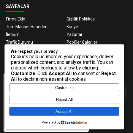
SAYFALAR
Firma Ekle
Gizlilik Politikası
Tüm Manşet Haberleri
Künye
İletişim
Yazarlar
Trafik Durumu
Popüler Galeriler
Nöbetçi Eczaneler
Namaz Vakitleri
We respect your privacy
Cookies help us improve your experience, deliver
Hava Durumu
Haber Gönder
personalized content, and analyze traffic. You can
Gazeteler
Fikstür
choose which cookies to allow by clicking
Customize
. Click
Accept All
to consent or
Reject
E-BÜLTEN ABONELİĞİ
All
to decline non-essential cookies.
Veri politikasındaki amaçlarla sınırlı ve
Customize
mevzuata uygun şekilde çerez
konumlandırmaktayız. Detaylar için veri
politikamızı inceleyebilirsiniz.
Reject All
E-Bülten aboneliği ile haberlere daha hızlı erişin.
Daha fazla bilgi
Accept All
Tamam
Powered by