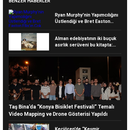
BENZER HABERLER
Ryan Murphy’nin Yapımcılığını
Üstlendiği ve Bret Easton
Ellis’ın Çok Satan Romanından
Uyarlanan “The Shards”, İlk İki
Alman edebiyatının iki buçuk
Bölümüyle Şimdi Sadece
asırlık serüveni bu kitapta:
Disney+’ta Yayında!
“Modern Alman Edebiyatı”
Taş Bina’da “Konya Bisiklet Festivali” Temalı
Video Mapping ve Drone Gösterisi Yapıldı
Keçiören’de “Keşmir