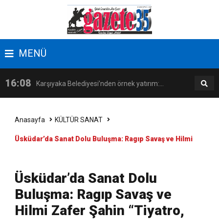
17:09
Latife Tekin Manisalı Sanatseverlerle Buluştu
MENÜ
16:38
Kemeraltı’nın kent kimliğindeki rolü Kültürel
16:08
Karşıyaka Belediyesi’nden örnek yatırım:
Miras Söyleşileri’nde ele alındı
14:18
İzmir, kadınların katılımıyla güçleniyor
Zübeyde Hanım Sosyal Tesisi açılıyor!
Anasayfa
KÜLTÜR SANAT
Üsküdar’da Sanat Dolu Buluşma: Ragıp Savaş ve Hilmi
17:09
Latife Tekin Manisalı Sanatseverlerle Buluştu
Zafer Şahin “Tiyatro, Dönüşen Yaşamın Aynası”
16:38
Kemeraltı’nın kent kimliğindeki rolü Kültürel
Üsküdar’da Sanat Dolu
Söyleşisinde Bir Araya Geliyor
Buluşma: Ragıp Savaş ve
Miras Söyleşileri’nde ele alındı
Hilmi Zafer Şahin “Tiyatro,