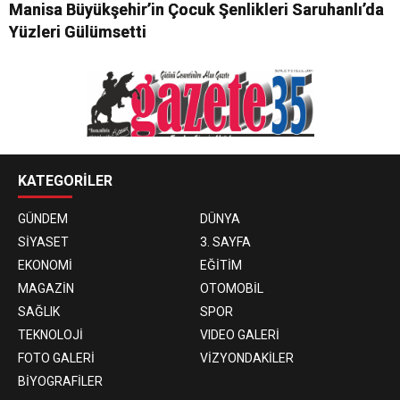
Manisa Büyükşehir’in Çocuk Şenlikleri Saruhanlı’da
Yüzleri Gülümsetti
KATEGORİLER
GÜNDEM
DÜNYA
SİYASET
3. SAYFA
EKONOMİ
EĞİTİM
MAGAZİN
OTOMOBİL
SAĞLIK
SPOR
TEKNOLOJİ
VIDEO GALERİ
FOTO GALERİ
VİZYONDAKİLER
BİYOGRAFİLER