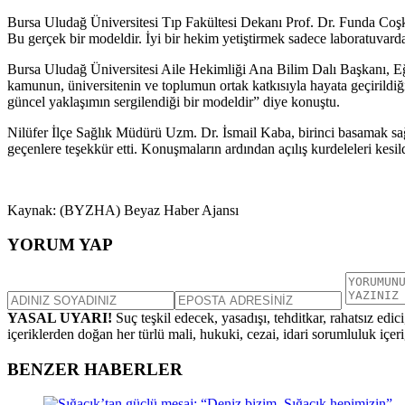
Bursa Uludağ Üniversitesi Tıp Fakültesi Dekanı Prof. Dr. Funda Coşku
Bu gerçek bir modeldir. İyi bir hekim yetiştirmek sadece laboratuvard
Bursa Uludağ Üniversitesi Aile Hekimliği Ana Bilim Dalı Başkanı, E
kamunun, üniversitenin ve toplumun ortak katkısıyla hayata geçirildiği
güncel yaklaşımın sergilendiği bir modeldir” diye konuştu.
Nilüfer İlçe Sağlık Müdürü Uzm. Dr. İsmail Kaba, birinci basamak sağ
geçenlere teşekkür etti. Konuşmaların ardından açılış kurdeleleri kesild
Kaynak: (BYZHA) Beyaz Haber Ajansı
YORUM YAP
YASAL UYARI!
Suç teşkil edecek, yasadışı, tehditkar, rahatsız edic
içeriklerden doğan her türlü mali, hukuki, cezai, idari sorumluluk içeriğ
BENZER HABERLER