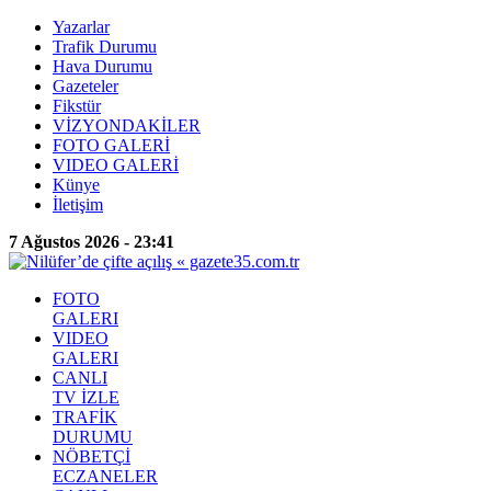
Yazarlar
Trafik Durumu
Hava Durumu
Gazeteler
Fikstür
VİZYONDAKİLER
FOTO GALERİ
VIDEO GALERİ
Künye
İletişim
7 Ağustos 2026 - 23:41
FOTO
GALERI
VIDEO
GALERI
CANLI
TV İZLE
TRAFİK
DURUMU
NÖBETÇİ
ECZANELER