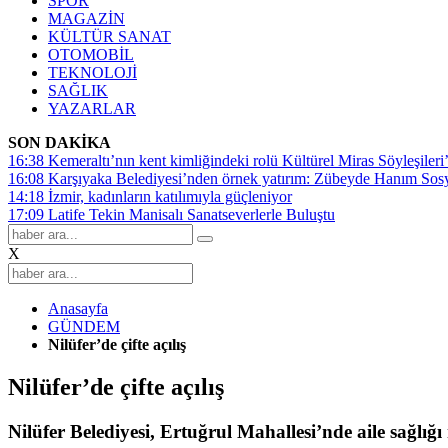
SPOR
MAGAZİN
KÜLTÜR SANAT
OTOMOBİL
TEKNOLOJİ
SAĞLIK
YAZARLAR
SON DAKİKA
16:38
Kemeraltı’nın kent kimliğindeki rolü Kültürel Miras Söyleşileri’
16:08
Karşıyaka Belediyesi’nden örnek yatırım: Zübeyde Hanım Sosyal
14:18
İzmir, kadınların katılımıyla güçleniyor
17:09
Latife Tekin Manisalı Sanatseverlerle Buluştu
X
Anasayfa
GÜNDEM
Nilüfer’de çifte açılış
Nilüfer’de çifte açılış
Nilüfer Belediyesi, Ertuğrul Mahallesi’nde aile sağlığı