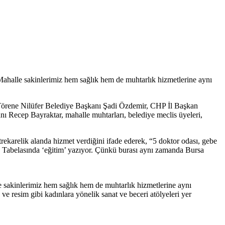
“Mahalle sakinlerimiz hem sağlık hem de muhtarlık hizmetlerine aynı
i. Törene Nilüfer Belediye Başkanı Şadi Özdemir, CHP İl Başkan
ı Recep Bayraktar, mahalle muhtarları, belediye meclis üyeleri,
karelik alanda hizmet verdiğini ifade ederek, “5 doktor odası, gebe
yor. Tabelasında ‘eğitim’ yazıyor. Çünkü burası aynı zamanda Bursa
 sakinlerimiz hem sağlık hem de muhtarlık hizmetlerine aynı
e resim gibi kadınlara yönelik sanat ve beceri atölyeleri yer