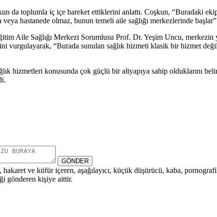
n da toplumla iç içe hareket ettiklerini anlattı. Coşkun, “Buradaki ek
a veya hastanede olmaz, bunun temeli aile sağlığı merkezlerinde başlar”
ğitim Aile Sağlığı Merkezi Sorumlusu Prof. Dr. Yeşim Uncu, merkezin y
ni vurgulayarak, “Burada sunulan sağlık hizmeti klasik bir hizmet değil
lık hizmetleri konusunda çok güçlü bir altyapıya sahip olduklarını be
i.
GÖNDER
i, hakaret ve küfür içeren, aşağılayıcı, küçük düşürücü, kaba, pornografik,
i gönderen kişiye aittir.