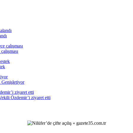
andı
 çalışması
tek
 Genişletiyor
ili Özdemir’i ziyaret etti