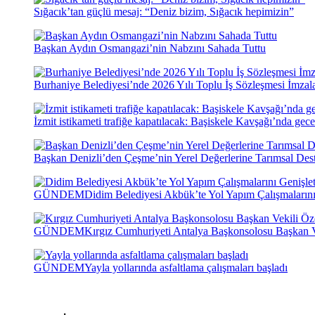
Sığacık’tan güçlü mesaj: “Deniz bizim, Sığacık hepimizin”
Başkan Aydın Osmangazi’nin Nabzını Sahada Tuttu
Burhaniye Belediyesi’nde 2026 Yılı Toplu İş Sözleşmesi İmzal
İzmit istikameti trafiğe kapatılacak: Başiskele Kavşağı’nda gece
Başkan Denizli’den Çeşme’nin Yerel Değerlerine Tarımsal Des
GÜNDEM
Didim Belediyesi Akbük’te Yol Yapım Çalışmalarını
GÜNDEM
Kırgız Cumhuriyeti Antalya Başkonsolosu Başkan Vek
GÜNDEM
Yayla yollarında asfaltlama çalışmaları başladı