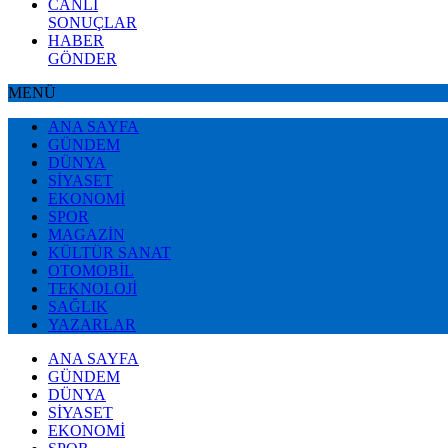
CANLI
SONUÇLAR
HABER
GÖNDER
MENÜ
ANA SAYFA
GÜNDEM
DÜNYA
SİYASET
EKONOMİ
SPOR
MAGAZİN
KÜLTÜR SANAT
OTOMOBİL
TEKNOLOJİ
SAĞLIK
YAZARLAR
ANA SAYFA
GÜNDEM
DÜNYA
SİYASET
EKONOMİ