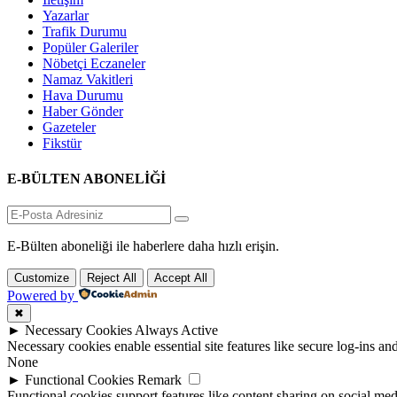
Yazarlar
Trafik Durumu
Popüler Galeriler
Nöbetçi Eczaneler
Namaz Vakitleri
Hava Durumu
Haber Gönder
Gazeteler
Fikstür
E-BÜLTEN ABONELİĞİ
E-Bülten aboneliği ile haberlere daha hızlı erişin.
Customize
Reject All
Accept All
Powered by
✖
►
Necessary Cookies
Always Active
Necessary cookies enable essential site features like secure log-ins a
None
►
Functional Cookies
Remark
Functional cookies support features like content sharing on social medi