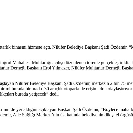
htarlık binasını hizmete açtı. Nilüfer Belediye Başkanı Şadi Özdemir, 
tuğrul Mahallesi Muhtarlığı açılışı düzenlenen törenle gerçekleştirild
arlar Derneği Başkanı Erol Yılmazer, Nilüfer Muhtarlar Derneği Başkan
şlayan Nilüfer Belediye Başkanı Şadi Özdemir, merkezin 2 bin 75 metre
 birimi burada bir arada. 30 araçlık otoparkı ile erişimi de kolaylaştırı
lıkçıları burada yetişecek” dedi.
zi’nin de yer aldığını açıklayan Başkan Şadi Özdemir, “Böylece mahalle
ir, Aile Sağlığı Merkezi’nin üst katında belediyenin dikiş, el örgüsü v