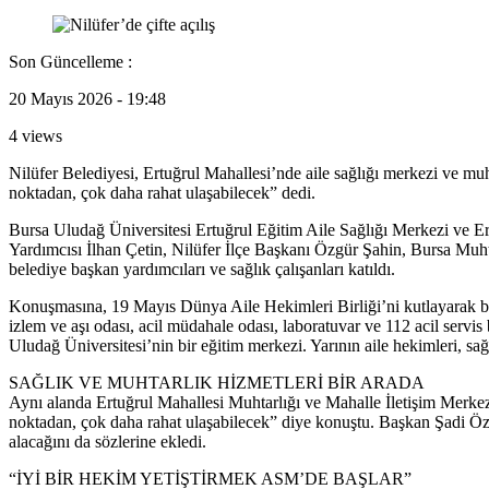
Son Güncelleme :
20 Mayıs 2026 - 19:48
4 views
Nilüfer Belediyesi, Ertuğrul Mahallesi’nde aile sağlığı merkezi ve mu
noktadan, çok daha rahat ulaşabilecek” dedi.
Bursa Uludağ Üniversitesi Ertuğrul Eğitim Aile Sağlığı Merkezi ve Er
Yardımcısı İlhan Çetin, Nilüfer İlçe Başkanı Özgür Şahin, Bursa Muht
belediye başkan yardımcıları ve sağlık çalışanları katıldı.
Konuşmasına, 19 Mayıs Dünya Aile Hekimleri Birliği’ni kutlayarak ba
izlem ve aşı odası, acil müdahale odası, laboratuvar ve 112 acil servis
Uludağ Üniversitesi’nin bir eğitim merkezi. Yarının aile hekimleri, sağ
SAĞLIK VE MUHTARLIK HİZMETLERİ BİR ARADA
Aynı alanda Ertuğrul Mahallesi Muhtarlığı ve Mahalle İletişim Merke
noktadan, çok daha rahat ulaşabilecek” diye konuştu. Başkan Şadi Özdem
alacağını da sözlerine ekledi.
“İYİ BİR HEKİM YETİŞTİRMEK ASM’DE BAŞLAR”