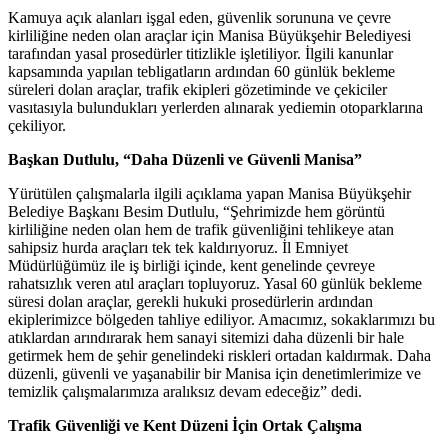
Kamuya açık alanları işgal eden, güvenlik sorununa ve çevre
kirliliğine neden olan araçlar için Manisa Büyükşehir Belediyesi
tarafından yasal prosedürler titizlikle işletiliyor. İlgili kanunlar
kapsamında yapılan tebligatların ardından 60 günlük bekleme
süreleri dolan araçlar, trafik ekipleri gözetiminde ve çekiciler
vasıtasıyla bulundukları yerlerden alınarak yediemin otoparklarına
çekiliyor.
Başkan Dutlulu, “Daha Düzenli ve Güvenli Manisa”
Yürütülen çalışmalarla ilgili açıklama yapan Manisa Büyükşehir
Belediye Başkanı Besim Dutlulu, “Şehrimizde hem görüntü
kirliliğine neden olan hem de trafik güvenliğini tehlikeye atan
sahipsiz hurda araçları tek tek kaldırıyoruz. İl Emniyet
Müdürlüğümüz ile iş birliği içinde, kent genelinde çevreye
rahatsızlık veren atıl araçları topluyoruz. Yasal 60 günlük bekleme
süresi dolan araçlar, gerekli hukuki prosedürlerin ardından
ekiplerimizce bölgeden tahliye ediliyor. Amacımız, sokaklarımızı bu
atıklardan arındırarak hem sanayi sitemizi daha düzenli bir hale
getirmek hem de şehir genelindeki riskleri ortadan kaldırmak. Daha
düzenli, güvenli ve yaşanabilir bir Manisa için denetimlerimize ve
temizlik çalışmalarımıza aralıksız devam edeceğiz” dedi.
Trafik Güvenliği ve Kent Düzeni İçin Ortak Çalışma