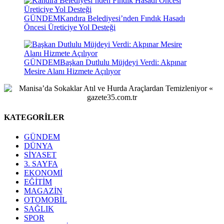
GÜNDEM
Kandıra Belediyesi’nden Fındık Hasadı
Öncesi Üreticiye Yol Desteği
GÜNDEM
Başkan Dutlulu Müjdeyi Verdi: Akpınar
Mesire Alanı Hizmete Açılıyor
KATEGORİLER
GÜNDEM
DÜNYA
SİYASET
3. SAYFA
EKONOMİ
EĞİTİM
MAGAZİN
OTOMOBİL
SAĞLIK
SPOR