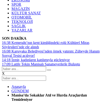
EKONOMİ
SPOR
MAGAZİN
KÜLTÜR SANAT
OTOMOBİL
TEKNOLOJİ
SAĞLIK
YAZARLAR
SON DAKİKA
16:38
Kemeraltı’nın kent kimliğindeki rolü Kültürel Miras
Söyleşileri’nde ele alındı
16:08
Karşıyaka Belediyesi’nden örnek yatırım: Zübeyde Hanım
Sosyal Tesisi açılıyor!
14:18
İzmir, kadınların katılımıyla güçleniyor
17:09
Latife Tekin Manisalı Sanatseverlerle Buluştu
X
Anasayfa
GÜNDEM
Manisa’da Sokaklar Atıl ve Hurda Araçlardan
Temizleniyor