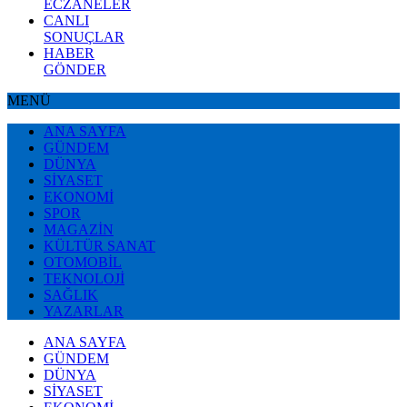
ECZANELER
CANLI
SONUÇLAR
HABER
GÖNDER
MENÜ
ANA SAYFA
GÜNDEM
DÜNYA
SİYASET
EKONOMİ
SPOR
MAGAZİN
KÜLTÜR SANAT
OTOMOBİL
TEKNOLOJİ
SAĞLIK
YAZARLAR
ANA SAYFA
GÜNDEM
DÜNYA
SİYASET