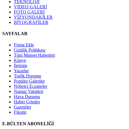
TEKNOLOJİ
VIDEO GALERİ
FOTO GALERİ
VİZYONDAKİLER
BİYOGRAFİLER
SAYFALAR
Firma Ekle
Gizlilik Politikası
Tüm Manşet Haberleri
Künye
İletişim
Yazarlar
Trafik Durumu
Popüler Galeriler
Nöbetçi Eczaneler
Namaz Vakitleri
Hava Durumu
Haber Gönder
Gazeteler
Fikstür
E-BÜLTEN ABONELİĞİ