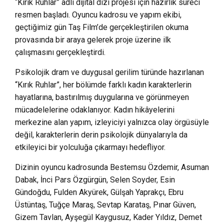
“Kırık Ruhlar” adlı dijital dizi projesi için hazırlık süreci
resmen başladı. Oyuncu kadrosu ve yapım ekibi,
geçtiğimiz gün Taş Film’de gerçekleştirilen okuma
provasında bir araya gelerek proje üzerine ilk
çalışmasını gerçekleştirdi.
Psikolojik dram ve duygusal gerilim türünde hazırlanan
“Kırık Ruhlar”, her bölümde farklı kadın karakterlerin
hayatlarına, bastırılmış duygularına ve görünmeyen
mücadelelerine odaklanıyor. Kadın hikâyelerini
merkezine alan yapım, izleyiciyi yalnızca olay örgüsüyle
değil, karakterlerin derin psikolojik dünyalarıyla da
etkileyici bir yolculuğa çıkarmayı hedefliyor.
Dizinin oyuncu kadrosunda Bestemsu Özdemir, Asuman
Dabak, İnci Pars Özgürgün, Selen Soyder, Esin
Gündoğdu, Fulden Akyürek, Gülşah Yaprakçı, Ebru
Üstüntaş, Tuğçe Maraş, Sevtap Karataş, Pınar Güven,
Gizem Tavlan, Ayşegül Kaygusuz, Kader Yıldız, Demet