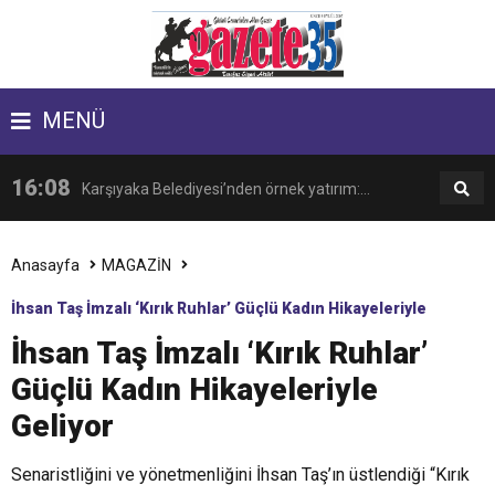
17:09
Latife Tekin Manisalı Sanatseverlerle Buluştu
MENÜ
16:38
Kemeraltı’nın kent kimliğindeki rolü Kültürel
16:08
Karşıyaka Belediyesi’nden örnek yatırım:
Miras Söyleşileri’nde ele alındı
14:18
İzmir, kadınların katılımıyla güçleniyor
Zübeyde Hanım Sosyal Tesisi açılıyor!
Anasayfa
MAGAZİN
İhsan Taş İmzalı ‘Kırık Ruhlar’ Güçlü Kadın Hikayeleriyle
17:09
Latife Tekin Manisalı Sanatseverlerle Buluştu
İhsan Taş İmzalı ‘Kırık Ruhlar’
Geliyor
Güçlü Kadın Hikayeleriyle
16:38
Kemeraltı’nın kent kimliğindeki rolü Kültürel
Geliyor
Miras Söyleşileri’nde ele alındı
Senaristliğini ve yönetmenliğini İhsan Taş’ın üstlendiği “Kırık