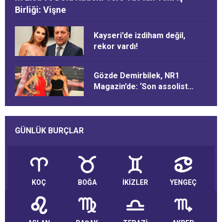
Birliği: Vişne
Kayseri’de izdiham değil,
rekor vardı!
Gözde Demirbilek, NR1
Magazin’de: ‘Son assolist
olarak var olacağım!’
GÜNLÜK BURÇLAR
KOÇ
BOĞA
İKİZLER
YENGEÇ