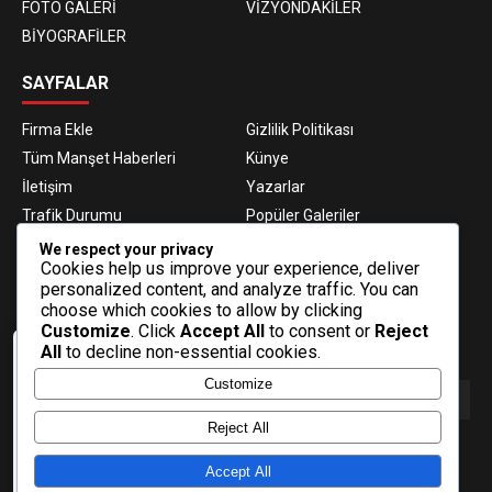
FOTO GALERİ
VİZYONDAKİLER
BİYOGRAFİLER
SAYFALAR
Firma Ekle
Gizlilik Politikası
Tüm Manşet Haberleri
Künye
İletişim
Yazarlar
Trafik Durumu
Popüler Galeriler
Nöbetçi Eczaneler
Namaz Vakitleri
We respect your privacy
Cookies help us improve your experience, deliver
Hava Durumu
Haber Gönder
personalized content, and analyze traffic. You can
Gazeteler
Fikstür
choose which cookies to allow by clicking
Customize
. Click
Accept All
to consent or
Reject
E-BÜLTEN ABONELİĞİ
All
to decline non-essential cookies.
Veri politikasındaki amaçlarla sınırlı ve
Customize
mevzuata uygun şekilde çerez
konumlandırmaktayız. Detaylar için veri
politikamızı inceleyebilirsiniz.
Reject All
E-Bülten aboneliği ile haberlere daha hızlı erişin.
Daha fazla bilgi
Accept All