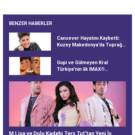
BENZER HABERLER
Cansever Hayatını Kaybetti:
Kuzey Makedonya’da Toprağa
Verilecek
Gupi ve Gülmeyen Kral
Türkiye’nin ilk IMAX®
animasyon filmi oluyor
M Lisa ve Dolu Kadehi Ters Tut’tan Yeni İş