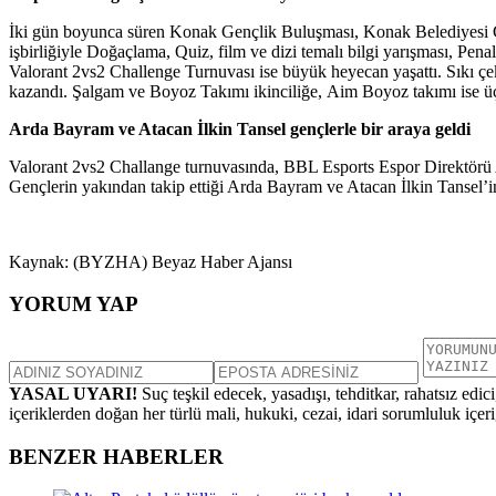
İki gün boyunca süren Konak Gençlik Buluşması, Konak Belediyesi Ge
işbirliğiyle Doğaçlama, Quiz, film ve dizi temalı bilgi yarışması, Pen
Valorant 2vs2 Challenge Turnuvası ise büyük heyecan yaşattı. Sıkı çe
kazandı. ⁠Şalgam ve Boyoz Takımı ikinciliğe, ⁠Aim Boyoz takımı ise ü
Arda Bayram ve Atacan İlkin Tansel gençlerle bir araya geldi
Valorant 2vs2 Challange turnuvasında, BBL Esports Espor Direktörü A
Gençlerin yakından takip ettiği Arda Bayram ve Atacan İlkin Tansel’i
Kaynak: (BYZHA) Beyaz Haber Ajansı
YORUM YAP
YASAL UYARI!
Suç teşkil edecek, yasadışı, tehditkar, rahatsız edic
içeriklerden doğan her türlü mali, hukuki, cezai, idari sorumluluk içeriğ
BENZER HABERLER