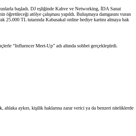
yunlarla başladı. DJ eşliğinde Kahve ve Networking, İDA Sanat
inin öğretileceği atölye çalışması yapıldı. Buluşmaya damgasını vuran
arak 25.000 TL tutarında Kabasakal online hediye kartını almaya hak
erle “Influencer Meet-Up” adı altında sohbet gerçekleştirdi.
 ahlaka aykırı, kişilik haklarına zarar verici ya da benzeri niteliklerde