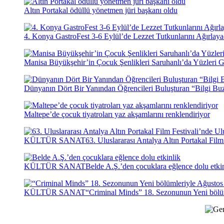
Altın Portakal ödüllü yönetmen jüri başkanı oldu
4. Konya GastroFest 3-6 Eylül’de Lezzet Tutkunlarını Ağırlay
Manisa Büyükşehir’in Çocuk Şenlikleri Saruhanlı’da Yüzleri G
Dünyanın Dört Bir Yanından Öğrencileri Buluşturan “Bilgi Buz
Maltepe’de çocuk tiyatroları yaz akşamlarını renklendiriyor
KÜLTÜR SANAT
63. Uluslararası Antalya Altın Portakal Fil
KÜLTÜR SANAT
Belde A.Ş.’den çocuklara eğlence dolu etki
KÜLTÜR SANAT
“Criminal Minds” 18. Sezonunun Yeni bölü