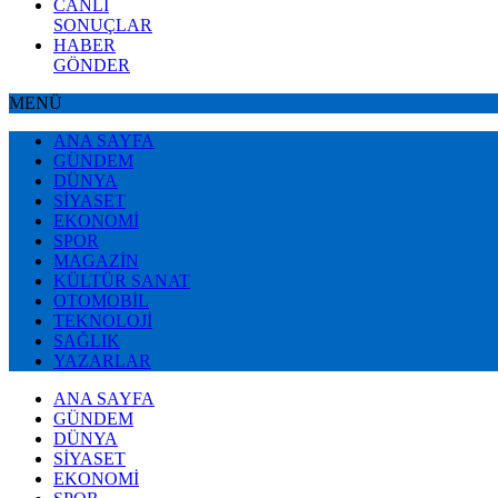
CANLI
SONUÇLAR
HABER
GÖNDER
MENÜ
ANA SAYFA
GÜNDEM
DÜNYA
SİYASET
EKONOMİ
SPOR
MAGAZİN
KÜLTÜR SANAT
OTOMOBİL
TEKNOLOJİ
SAĞLIK
YAZARLAR
ANA SAYFA
GÜNDEM
DÜNYA
SİYASET
EKONOMİ