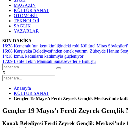
SPOR
MAGAZİN
KÜLTÜR SANAT
OTOMOBİL
TEKNOLOJİ
SAĞLIK
YAZARLAR
SON DAKİKA
16:38
Kemeraltı’nın kent kimliğindeki rolü Kültürel Miras Söyleşileri’
16:08
Karşıyaka Belediyesi’nden örnek yatırım: Zübeyde Hanım Sosyal
14:18
İzmir, kadınların katılımıyla güçleniyor
17:09
Latife Tekin Manisalı Sanatseverlerle Buluştu
X
Anasayfa
KÜLTÜR SANAT
Gençler 19 Mayıs’ı Ferdi Zeyrek Gençlik Merkezi’nde kutl
Gençler 19 Mayıs’ı Ferdi Zeyrek Gençlik 
Konak Belediyesi Ferdi Zeyrek Gençlik Merkezi’nde