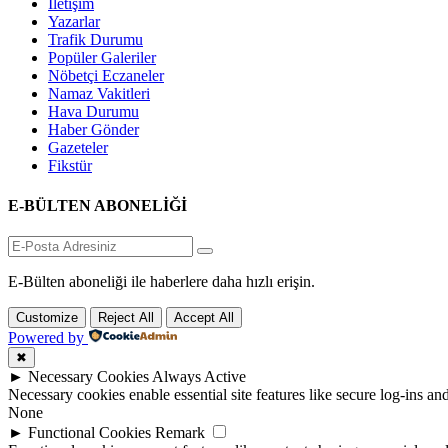
İletişim
Yazarlar
Trafik Durumu
Popüler Galeriler
Nöbetçi Eczaneler
Namaz Vakitleri
Hava Durumu
Haber Gönder
Gazeteler
Fikstür
E-BÜLTEN ABONELİĞİ
E-Bülten aboneliği ile haberlere daha hızlı erişin.
Customize
Reject All
Accept All
Powered by
✖
►
Necessary Cookies
Always Active
Necessary cookies enable essential site features like secure log-ins a
None
►
Functional Cookies
Remark