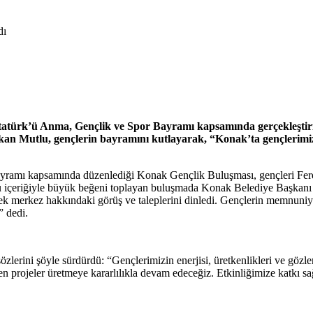
atürk’ü Anma, Gençlik ve Spor Bayramı kapsamında gerçekleştiri
şkan Mutlu, gençlerin bayramını kutlayarak, “Konak’ta gençlerimiz
ramı kapsamında düzenlediği Konak Gençlik Buluşması, gençleri Ferdi
lu içeriğiyle büyük beğeni toplayan buluşmada Konak Belediye Başkanı 
ek merkez hakkındaki görüş ve taleplerini dinledi. Gençlerin memnuniy
” dedi.
lerini şöyle sürdürdü: “Gençlerimizin enerjisi, üretkenlikleri ve gözle
 projeler üretmeye kararlılıkla devam edeceğiz. Etkinliğimize katkı sağ