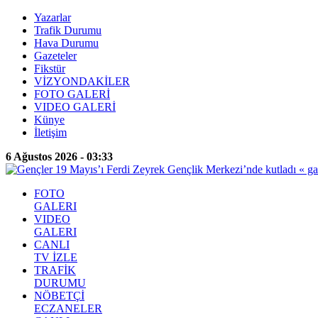
Yazarlar
Trafik Durumu
Hava Durumu
Gazeteler
Fikstür
VİZYONDAKİLER
FOTO GALERİ
VIDEO GALERİ
Künye
İletişim
6 Ağustos 2026 - 03:33
FOTO
GALERI
VIDEO
GALERI
CANLI
TV İZLE
TRAFİK
DURUMU
NÖBETÇİ
ECZANELER