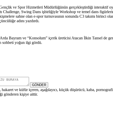
nçlik ve Spor Hizmetleri Müdürlüğünün gerçekleştirdiği interaktif o
altı Challenge, Swing Dans işbirliğiyle Workshop ve temel dans figürler
kişmelere sahne olan e-spor turnuvasının sonunda C3 takımı birinci ol
çüncülüğe adını yazdırdı.
rda Bayram ve “Konsolum” içerik üreticisi Atacan İlkin Tansel de gençl
n sohbeti yoğun ilgi gördü.
GÖNDER
i, hakaret ve küfür içeren, aşağılayıcı, küçük düşürücü, kaba, pornografik,
i gönderen kişiye aittir.