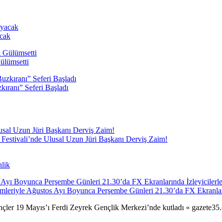
acak
ülümsetti
kıranı” Seferi Başladı
m Festivali’nde Ulusal Uzun Jüri Başkanı Derviş Zaim!
nlik
mleriyle Ağustos Ayı Boyunca Perşembe Günleri 21.30’da FX Ekranlar