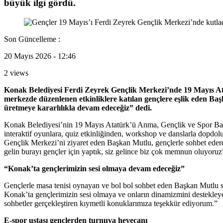
büyük ilgi gördü.
Son Güncelleme :
20 Mayıs 2026 - 12:46
2 views
Konak Belediyesi Ferdi Zeyrek Gençlik Merkezi’nde 19 Mayıs At
merkezde düzenlenen etkinliklere katılan gençlere eşlik eden Ba
üretmeye kararlılıkla devam edeceğiz” dedi.
Konak Belediyesi’nin 19 Mayıs Atatürk’ü Anma, Gençlik ve Spor Bay
interaktif oyunlara, quiz etkinliğinden, workshop ve danslarla dopdo
Gençlik Merkezi’ni ziyaret eden Başkan Mutlu, gençlerle sohbet eder
gelin burayı gençler için yaptık, siz gelince biz çok memnun oluyoruz
“Konak’ta gençlerimizin sesi olmaya devam edeceğiz”
Gençlerle masa tenisi oynayan ve bol bol sohbet eden Başkan Mutlu söz
Konak’ta gençlerimizin sesi olmaya ve onların dinamizmini destekleyen
sohbetler gerçekleştiren kıymetli konuklarımıza teşekkür ediyorum.”
E-spor ustası gençlerden turnuva heyecanı