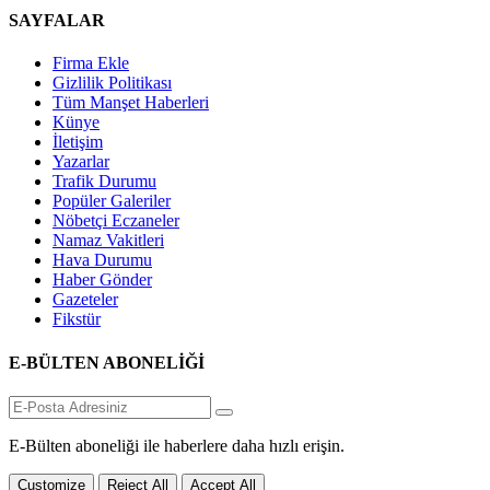
SAYFALAR
Firma Ekle
Gizlilik Politikası
Tüm Manşet Haberleri
Künye
İletişim
Yazarlar
Trafik Durumu
Popüler Galeriler
Nöbetçi Eczaneler
Namaz Vakitleri
Hava Durumu
Haber Gönder
Gazeteler
Fikstür
E-BÜLTEN ABONELİĞİ
E-Bülten aboneliği ile haberlere daha hızlı erişin.
Customize
Reject All
Accept All