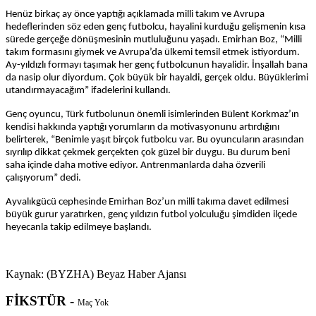
Henüz birkaç ay önce yaptığı açıklamada milli takım ve Avrupa
hedeflerinden söz eden genç futbolcu, hayalini kurduğu gelişmenin kısa
sürede gerçeğe dönüşmesinin mutluluğunu yaşadı. Emirhan Boz, “Milli
takım formasını giymek ve Avrupa’da ülkemi temsil etmek istiyordum.
Ay-yıldızlı formayı taşımak her genç futbolcunun hayalidir. İnşallah bana
da nasip olur diyordum. Çok büyük bir hayaldi, gerçek oldu. Büyüklerimi
utandırmayacağım” ifadelerini kullandı.
Genç oyuncu, Türk futbolunun önemli isimlerinden Bülent Korkmaz’ın
kendisi hakkında yaptığı yorumların da motivasyonunu artırdığını
belirterek, “Benimle yaşıt birçok futbolcu var. Bu oyuncuların arasından
sıyrılıp dikkat çekmek gerçekten çok güzel bir duygu. Bu durum beni
saha içinde daha motive ediyor. Antrenmanlarda daha özverili
çalışıyorum” dedi.
Ayvalıkgücü cephesinde Emirhan Boz’un milli takıma davet edilmesi
büyük gurur yaratırken, genç yıldızın futbol yolculuğu şimdiden ilçede
heyecanla takip edilmeye başlandı.
Kaynak: (BYZHA) Beyaz Haber Ajansı
FİKSTÜR -
Maç Yok