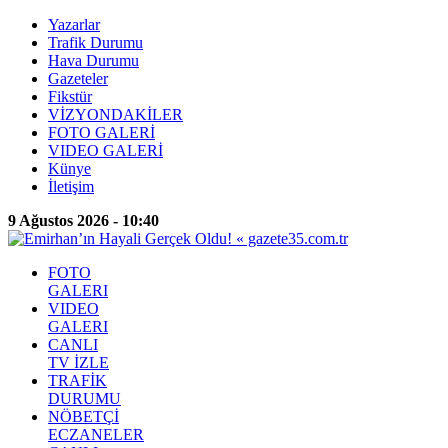
Yazarlar
Trafik Durumu
Hava Durumu
Gazeteler
Fikstür
VİZYONDAKİLER
FOTO GALERİ
VIDEO GALERİ
Künye
İletişim
9 Ağustos 2026 - 10:40
FOTO
GALERI
VIDEO
GALERI
CANLI
TV İZLE
TRAFİK
DURUMU
NÖBETÇİ
ECZANELER