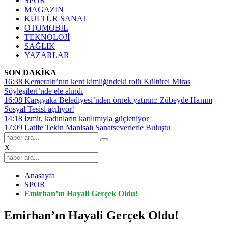
SPOR
MAGAZİN
KÜLTÜR SANAT
OTOMOBİL
TEKNOLOJİ
SAĞLIK
YAZARLAR
SON DAKİKA
16:38
Kemeraltı’nın kent kimliğindeki rolü Kültürel Miras
Söyleşileri’nde ele alındı
16:08
Karşıyaka Belediyesi’nden örnek yatırım: Zübeyde Hanım
Sosyal Tesisi açılıyor!
14:18
İzmir, kadınların katılımıyla güçleniyor
17:09
Latife Tekin Manisalı Sanatseverlerle Buluştu
X
Anasayfa
SPOR
Emirhan’ın Hayali Gerçek Oldu!
Emirhan’ın Hayali Gerçek Oldu!