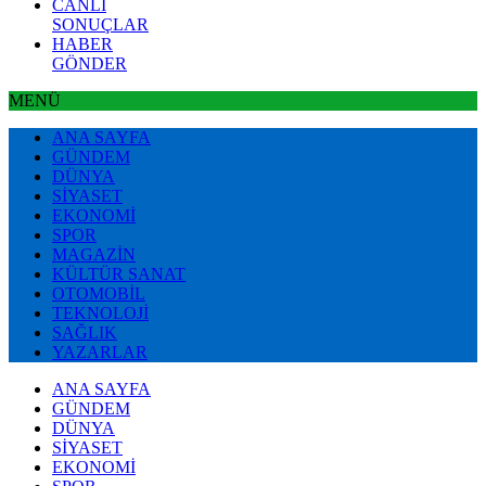
CANLI
SONUÇLAR
HABER
GÖNDER
MENÜ
ANA SAYFA
GÜNDEM
DÜNYA
SİYASET
EKONOMİ
SPOR
MAGAZİN
KÜLTÜR SANAT
OTOMOBİL
TEKNOLOJİ
SAĞLIK
YAZARLAR
ANA SAYFA
GÜNDEM
DÜNYA
SİYASET
EKONOMİ