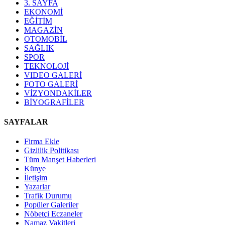
3. SAYFA
EKONOMİ
EĞİTİM
MAGAZİN
OTOMOBİL
SAĞLIK
SPOR
TEKNOLOJİ
VIDEO GALERİ
FOTO GALERİ
VİZYONDAKİLER
BİYOGRAFİLER
SAYFALAR
Firma Ekle
Gizlilik Politikası
Tüm Manşet Haberleri
Künye
İletişim
Yazarlar
Trafik Durumu
Popüler Galeriler
Nöbetçi Eczaneler
Namaz Vakitleri