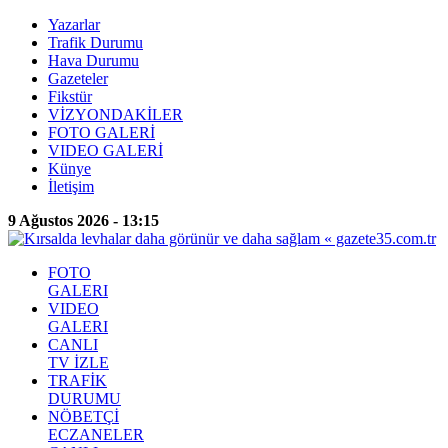
Yazarlar
Trafik Durumu
Hava Durumu
Gazeteler
Fikstür
VİZYONDAKİLER
FOTO GALERİ
VIDEO GALERİ
Künye
İletişim
9 Ağustos 2026 - 13:15
FOTO
GALERI
VIDEO
GALERI
CANLI
TV İZLE
TRAFİK
DURUMU
NÖBETÇİ
ECZANELER