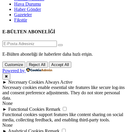
Hava Durumu
Haber Gönder
Gazeteler
Fikstür
E-BÜLTEN ABONELİĞİ
E-Bülten aboneliği ile haberlere daha hızlı erişin.
Customize
Reject All
Accept All
Powered by
✖
►
Necessary Cookies
Always Active
Necessary cookies enable essential site features like secure log-ins
and consent preference adjustments. They do not store personal
data.
None
►
Functional Cookies
Remark
Functional cookies support features like content sharing on social
media, collecting feedback, and enabling third-party tools.
None
►
Analytical Cookies
Remark