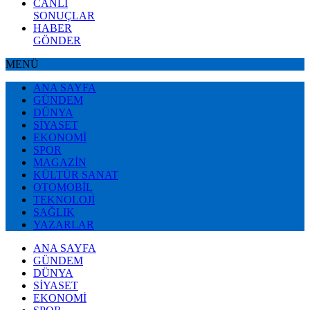
CANLI
SONUÇLAR
HABER
GÖNDER
MENÜ
ANA SAYFA
GÜNDEM
DÜNYA
SİYASET
EKONOMİ
SPOR
MAGAZİN
KÜLTÜR SANAT
OTOMOBİL
TEKNOLOJİ
SAĞLIK
YAZARLAR
ANA SAYFA
GÜNDEM
DÜNYA
SİYASET
EKONOMİ