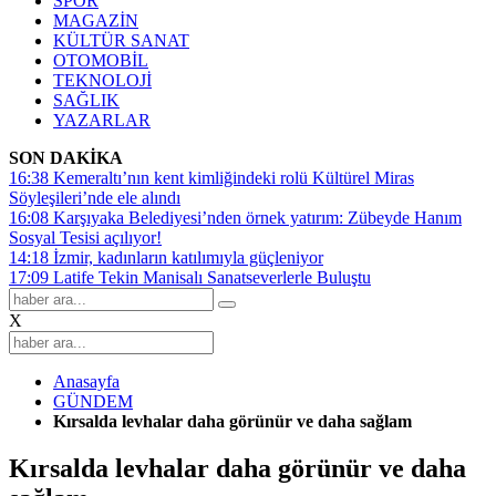
SPOR
MAGAZİN
KÜLTÜR SANAT
OTOMOBİL
TEKNOLOJİ
SAĞLIK
YAZARLAR
SON DAKİKA
16:38
Kemeraltı’nın kent kimliğindeki rolü Kültürel Miras
Söyleşileri’nde ele alındı
16:08
Karşıyaka Belediyesi’nden örnek yatırım: Zübeyde Hanım
Sosyal Tesisi açılıyor!
14:18
İzmir, kadınların katılımıyla güçleniyor
17:09
Latife Tekin Manisalı Sanatseverlerle Buluştu
X
Anasayfa
GÜNDEM
Kırsalda levhalar daha görünür ve daha sağlam
Kırsalda levhalar daha görünür ve daha