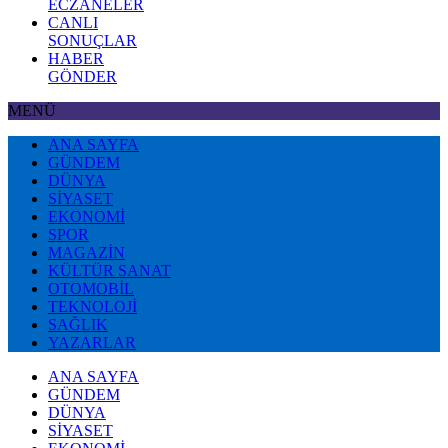
ECZANELER
CANLI
SONUÇLAR
HABER
GÖNDER
MENÜ
ANA SAYFA
GÜNDEM
DÜNYA
SİYASET
EKONOMİ
SPOR
MAGAZİN
KÜLTÜR SANAT
OTOMOBİL
TEKNOLOJİ
SAĞLIK
YAZARLAR
ANA SAYFA
GÜNDEM
DÜNYA
SİYASET