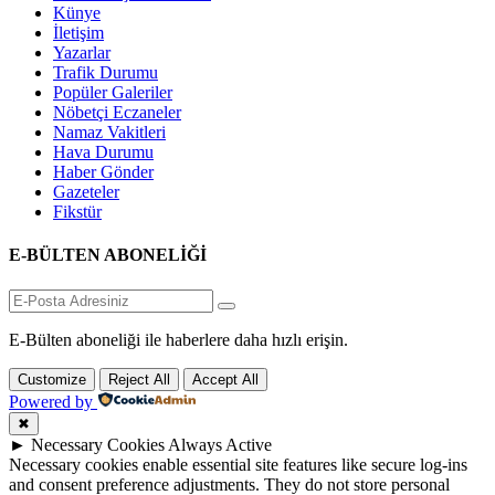
Künye
İletişim
Yazarlar
Trafik Durumu
Popüler Galeriler
Nöbetçi Eczaneler
Namaz Vakitleri
Hava Durumu
Haber Gönder
Gazeteler
Fikstür
E-BÜLTEN ABONELİĞİ
E-Bülten aboneliği ile haberlere daha hızlı erişin.
Customize
Reject All
Accept All
Powered by
✖
►
Necessary Cookies
Always Active
Necessary cookies enable essential site features like secure log-ins
and consent preference adjustments. They do not store personal