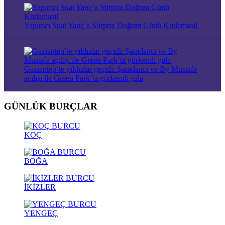
Yapımcı Suat Yanç’a Sürpriz Doğum Günü Kutlaması!
Gaziantep’te yıldızlar geçidi: Şamdancı ve By Mustafa
açılışı ile Green Park’ta görkemli gala
GÜNLÜK BURÇLAR
KOÇ
BOĞA
İKİZLER
YENGEÇ