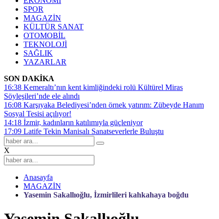
EKONOMİ
SPOR
MAGAZİN
KÜLTÜR SANAT
OTOMOBİL
TEKNOLOJİ
SAĞLIK
YAZARLAR
SON DAKİKA
16:38
Kemeraltı’nın kent kimliğindeki rolü Kültürel Miras
Söyleşileri’nde ele alındı
16:08
Karşıyaka Belediyesi’nden örnek yatırım: Zübeyde Hanım
Sosyal Tesisi açılıyor!
14:18
İzmir, kadınların katılımıyla güçleniyor
17:09
Latife Tekin Manisalı Sanatseverlerle Buluştu
X
Anasayfa
MAGAZİN
Yasemin Sakallıoğlu, İzmirlileri kahkahaya boğdu
Yasemin Sakallıoğlu,