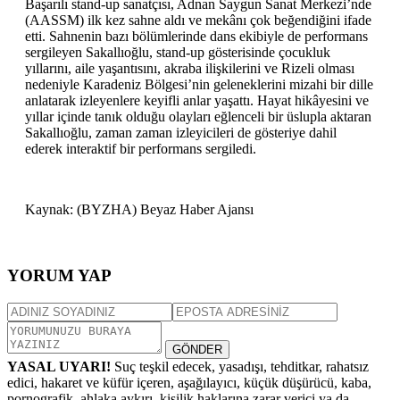
Başarılı stand-up sanatçısı, Adnan Saygun Sanat Merkezi’nde
(AASSM) ilk kez sahne aldı ve mekânı çok beğendiğini ifade
etti. Sahnenin bazı bölümlerinde dans ekibiyle de performans
sergileyen Sakallıoğlu, stand-up gösterisinde çocukluk
yıllarını, aile yaşantısını, akraba ilişkilerini ve Rizeli olması
nedeniyle Karadeniz Bölgesi’nin geleneklerini mizahi bir dille
anlatarak izleyenlere keyifli anlar yaşattı. Hayat hikâyesini ve
yıllar içinde tanık olduğu olayları eğlenceli bir üslupla aktaran
Sakallıoğlu, zaman zaman izleyicileri de gösteriye dahil
ederek interaktif bir performans sergiledi.
Kaynak: (BYZHA) Beyaz Haber Ajansı
YORUM YAP
GÖNDER
YASAL UYARI!
Suç teşkil edecek, yasadışı, tehditkar, rahatsız
edici, hakaret ve küfür içeren, aşağılayıcı, küçük düşürücü, kaba,
pornografik, ahlaka aykırı, kişilik haklarına zarar verici ya da