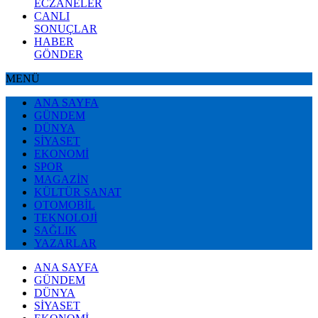
ECZANELER
CANLI
SONUÇLAR
HABER
GÖNDER
MENÜ
ANA SAYFA
GÜNDEM
DÜNYA
SİYASET
EKONOMİ
SPOR
MAGAZİN
KÜLTÜR SANAT
OTOMOBİL
TEKNOLOJİ
SAĞLIK
YAZARLAR
ANA SAYFA
GÜNDEM
DÜNYA
SİYASET