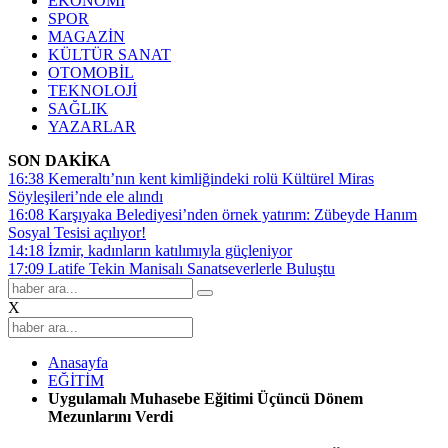
EKONOMİ
SPOR
MAGAZİN
KÜLTÜR SANAT
OTOMOBİL
TEKNOLOJİ
SAĞLIK
YAZARLAR
SON DAKİKA
16:38
Kemeraltı’nın kent kimliğindeki rolü Kültürel Miras
Söyleşileri’nde ele alındı
16:08
Karşıyaka Belediyesi’nden örnek yatırım: Zübeyde Hanım
Sosyal Tesisi açılıyor!
14:18
İzmir, kadınların katılımıyla güçleniyor
17:09
Latife Tekin Manisalı Sanatseverlerle Buluştu
X
Anasayfa
EĞİTİM
Uygulamalı Muhasebe Eğitimi Üçüncü Dönem
Mezunlarını Verdi