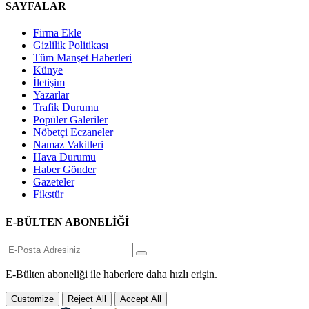
SAYFALAR
Firma Ekle
Gizlilik Politikası
Tüm Manşet Haberleri
Künye
İletişim
Yazarlar
Trafik Durumu
Popüler Galeriler
Nöbetçi Eczaneler
Namaz Vakitleri
Hava Durumu
Haber Gönder
Gazeteler
Fikstür
E-BÜLTEN ABONELİĞİ
E-Bülten aboneliği ile haberlere daha hızlı erişin.
Customize
Reject All
Accept All