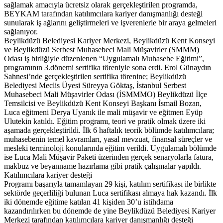
sağlamak amacıyla ücretsiz olarak gerçekleştirilen programda,
BEYKAM tarafından katılımcılara kariyer danışmanlığı desteği
sunularak iş ağlarını geliştirmeleri ve işverenlerle bir araya gelmeleri
sağlanıyor.
Beylikdüzü Belediyesi Kariyer Merkezi, Beylikdüzü Kent Konseyi
ve Beylikdüzü Serbest Muhasebeci Mali Müşavirler (SMMM)
Odası iş birliğiyle düzenlenen “Uygulamalı Muhasebe Eğitimi”,
programının 3.dönemi sertifika töreniyle sona erdi. Erol Günaydın
Sahnesi’nde gerçekleştirilen sertifika törenine; Beylikdüzü
Belediyesi Meclis Üyesi Süreyya Göktaş, İstanbul Serbest
Muhasebeci Mali Müşavirler Odası (İSMMMO) Beylikdüzü İlçe
Temsilcisi ve Beylikdüzü Kent Konseyi Başkanı İsmail Bozan,
Luca eğitmeni Derya Uyanık ile mali müşavir ve eğitmen Eyüp
Ulutekin katıldı. Eğitim programı, teori ve pratik olmak üzere iki
aşamada gerçekleştirildi. İlk 6 haftalık teorik bölümde katılımcılara;
muhasebenin temel kavramları, yasal mevzuat, finansal süreçler ve
mesleki terminoloji konularında eğitim verildi. Uygulamalı bölümde
ise Luca Mali Müşavir Paketi üzerinden gerçek senaryolarla fatura,
makbuz ve beyanname hazırlama gibi pratik çalışmalar yapıldı.
Katılımcılara kariyer desteği
Programı başarıyla tamamlayan 29 kişi, katılım sertifikası ile birlikte
sektörde geçerliliği bulunan Luca sertifikası almaya hak kazandı. İlk
iki dönemde eğitime katılan 41 kişiden 30’u istihdama
kazandırılırken bu dönemde de yine Beylikdüzü Belediyesi Kariyer
Merkezi tarafından katılımcılara kariyer danışmanlığı desteği