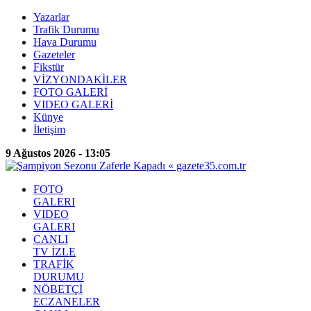
Yazarlar
Trafik Durumu
Hava Durumu
Gazeteler
Fikstür
VİZYONDAKİLER
FOTO GALERİ
VIDEO GALERİ
Künye
İletişim
9 Ağustos 2026 - 13:05
FOTO
GALERI
VIDEO
GALERI
CANLI
TV İZLE
TRAFİK
DURUMU
NÖBETÇİ
ECZANELER