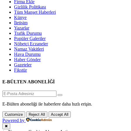
Firma Ekle
Gizlilik Politikası
Tüm Manşet Haberleri
Künye
İletişim
Yazarlar
Trafik Durumu
Popüler Galeriler
Nöbetçi Eczaneler
Namaz Vakitleri
Hava Durumu
Haber Gönder
Gazeteler
Fikstür
E-BÜLTEN ABONELİĞİ
E-Bülten aboneliği ile haberlere daha hızlı erişin.
Customize
Reject All
Accept All
Powered by
✖