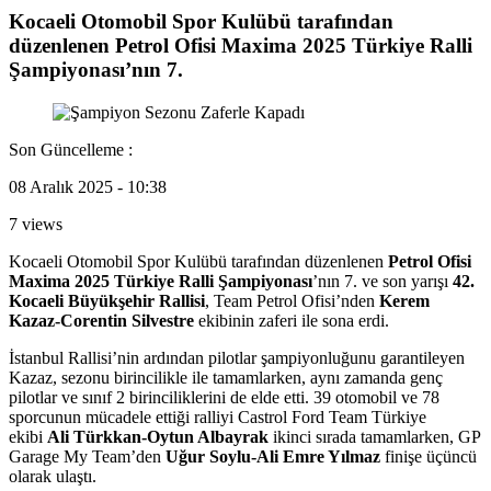
Kocaeli Otomobil Spor Kulübü tarafından
düzenlenen Petrol Ofisi Maxima 2025 Türkiye Ralli
Şampiyonası’nın 7.
Son Güncelleme :
08 Aralık 2025 - 10:38
7 views
Kocaeli Otomobil Spor Kulübü tarafından düzenlenen
Petrol Ofisi
Maxima 2025 Türkiye Ralli Şampiyonası
’nın 7. ve son yarışı
42.
Kocaeli Büyükşehir Rallisi
, Team Petrol Ofisi’nden
Kerem
Kazaz-Corentin Silvestre
ekibinin zaferi ile sona erdi.
İstanbul Rallisi’nin ardından pilotlar şampiyonluğunu garantileyen
Kazaz, sezonu birincilikle ile tamamlarken, aynı zamanda genç
pilotlar ve sınıf 2 birinciliklerini de elde etti. 39 otomobil ve 78
sporcunun mücadele ettiği ralliyi Castrol Ford Team Türkiye
ekibi
Ali Türkkan-Oytun Albayrak
ikinci sırada tamamlarken, GP
Garage My Team’den
Uğur Soylu-Ali Emre Yılmaz
finişe üçüncü
olarak ulaştı.