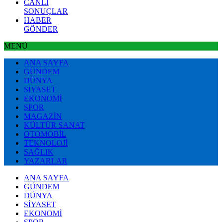
CANLI
SONUÇLAR
HABER
GÖNDER
MENÜ
ANA SAYFA
GÜNDEM
DÜNYA
SİYASET
EKONOMİ
SPOR
MAGAZİN
KÜLTÜR SANAT
OTOMOBİL
TEKNOLOJİ
SAĞLIK
YAZARLAR
ANA SAYFA
GÜNDEM
DÜNYA
SİYASET
EKONOMİ