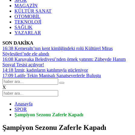
SPOR
MAGAZİN
KÜLTÜR SANAT
OTOMOBİL
TEKNOLOJİ
SAĞLIK
YAZARLAR
SON DAKİKA
16:38
Kemeraltı’nın kent kimliğindeki rolü Kültürel Miras
Söyleşileri’nde ele alındı
16:08
Karşıyaka Belediyesi’nden örnek yatırım: Zübeyde Hanım
Sosyal Tesisi açılıyor!
14:18
İzmir, kadınların katılımıyla güçleniyor
17:09
Latife Tekin Manisalı Sanatseverlerle Buluştu
X
Anasayfa
SPOR
Şampiyon Sezonu Zaferle Kapadı
Şampiyon Sezonu Zaferle Kapadı