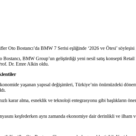
ler Oto Bostancı’da BMW 7 Serisi eşliğinde ‘2026 ve Ötesi’ söyleşisi g
o Bostancı, BMW Group’un geliştirdiği yeni nesil satış konsepti Retai
rof. Dr. Emre Alkin oldu.
lentiler
konomide yaşanan yapısal değişimleri, Türkiye’nin önümüzdeki dönemde k
ldı.
hızlı karar alma, esneklik ve teknoloji entegrasyonu gibi başlıkların öne
yasını keşfederken aynı zamanda ekonomiye dair derinlikli ve ilham ver