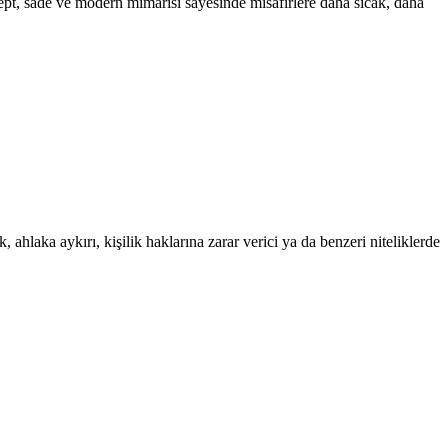
sept, sade ve modern mimarisi sayesinde misafirlere daha sıcak, daha
 ahlaka aykırı, kişilik haklarına zarar verici ya da benzeri niteliklerde