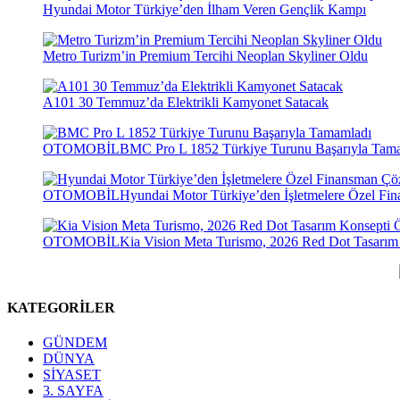
Hyundai Motor Türkiye’den İlham Veren Gençlik Kampı
Metro Turizm’in Premium Tercihi Neoplan Skyliner Oldu
A101 30 Temmuz’da Elektrikli Kamyonet Satacak
OTOMOBİL
BMC Pro L 1852 Türkiye Turunu Başarıyla Tam
OTOMOBİL
Hyundai Motor Türkiye’den İşletmelere Özel F
OTOMOBİL
Kia Vision Meta Turismo, 2026 Red Dot Tasarım
KATEGORİLER
GÜNDEM
DÜNYA
SİYASET
3. SAYFA