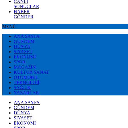
CANLI
SONUÇLAR
HABER
GÖNDER
MENÜ
ANA SAYFA
GÜNDEM
DÜNYA
SİYASET
EKONOMİ
SPOR
MAGAZİN
KÜLTÜR SANAT
OTOMOBİL
TEKNOLOJİ
SAĞLIK
YAZARLAR
ANA SAYFA
GÜNDEM
DÜNYA
SİYASET
EKONOMİ