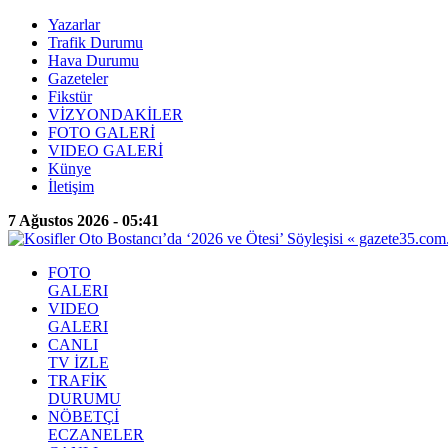
Yazarlar
Trafik Durumu
Hava Durumu
Gazeteler
Fikstür
VİZYONDAKİLER
FOTO GALERİ
VIDEO GALERİ
Künye
İletişim
7 Ağustos 2026 - 05:41
FOTO
GALERI
VIDEO
GALERI
CANLI
TV İZLE
TRAFİK
DURUMU
NÖBETÇİ
ECZANELER