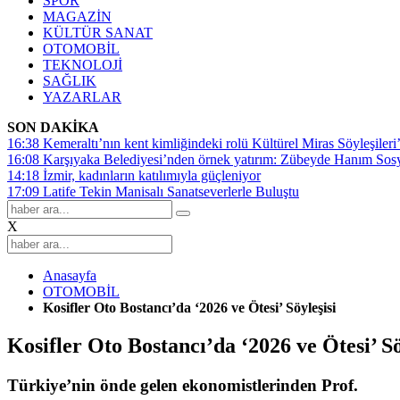
SPOR
MAGAZİN
KÜLTÜR SANAT
OTOMOBİL
TEKNOLOJİ
SAĞLIK
YAZARLAR
SON DAKİKA
16:38
Kemeraltı’nın kent kimliğindeki rolü Kültürel Miras Söyleşileri’
16:08
Karşıyaka Belediyesi’nden örnek yatırım: Zübeyde Hanım Sosyal
14:18
İzmir, kadınların katılımıyla güçleniyor
17:09
Latife Tekin Manisalı Sanatseverlerle Buluştu
X
Anasayfa
OTOMOBİL
Kosifler Oto Bostancı’da ‘2026 ve Ötesi’ Söyleşisi
Kosifler Oto Bostancı’da ‘2026 ve Ötesi’ Sö
Türkiye’nin önde gelen ekonomistlerinden Prof.