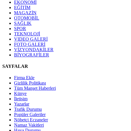
EKONOMİ
EĞİTİM
MAGAZİN
OTOMOBİL
SAĞLIK
SPOR
TEKNOLOJİ
VIDEO GALERİ
FOTO GALERİ
VİZYONDAKİLER
BİYOGRAFİLER
SAYFALAR
Firma Ekle
Gizlilik Politikası
Tüm Manşet Haberleri
Künye
İletişim
Yazarlar
Trafik Durumu
Popüler Galeriler
Nöbetçi Eczaneler
Namaz Vakitleri
Hava Durumu