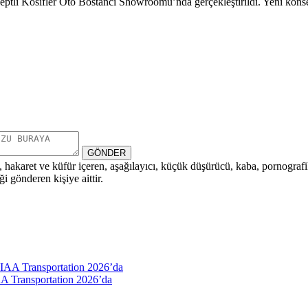
konseptli Kosifler Oto Bostancı Showroomu’nda gerçekleştirildi. Yeni kon
GÖNDER
i, hakaret ve küfür içeren, aşağılayıcı, küçük düşürücü, kaba, pornografik,
i gönderen kişiye aittir.
AA Transportation 2026’da