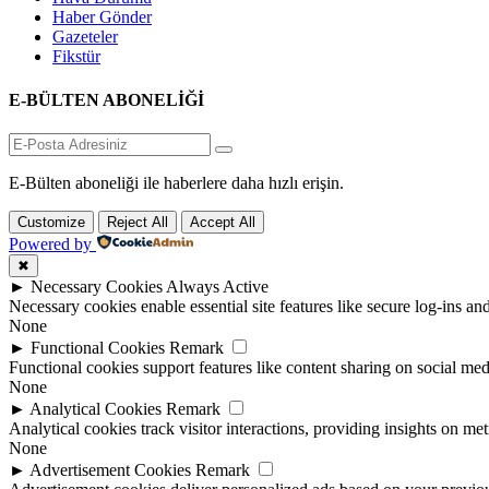
Haber Gönder
Gazeteler
Fikstür
E-BÜLTEN ABONELİĞİ
E-Bülten aboneliği ile haberlere daha hızlı erişin.
Customize
Reject All
Accept All
Powered by
✖
►
Necessary Cookies
Always Active
Necessary cookies enable essential site features like secure log-ins a
None
►
Functional Cookies
Remark
Functional cookies support features like content sharing on social medi
None
►
Analytical Cookies
Remark
Analytical cookies track visitor interactions, providing insights on metr
None
►
Advertisement Cookies
Remark