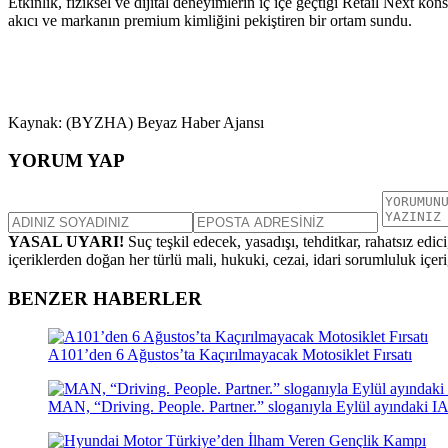
Etkinlik, fiziksel ve dijital deneyimlerin iç içe geçtiği Retail Next 
akıcı ve markanın premium kimliğini pekiştiren bir ortam sundu.
Kaynak: (BYZHA) Beyaz Haber Ajansı
YORUM YAP
YASAL UYARI!
Suç teşkil edecek, yasadışı, tehditkar, rahatsız edic
içeriklerden doğan her türlü mali, hukuki, cezai, idari sorumluluk içeriğ
BENZER HABERLER
A101’den 6 Ağustos’ta Kaçırılmayacak Motosiklet Fırsatı
MAN, “Driving. People. Partner.” sloganıyla Eylül ayındaki I