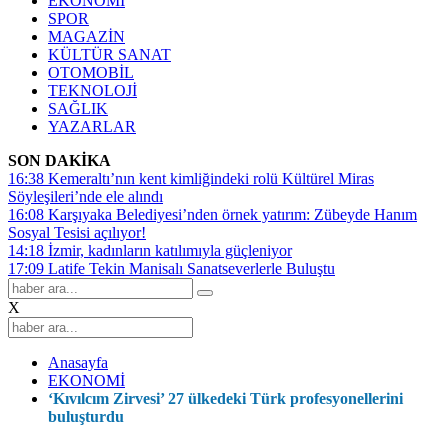
EKONOMİ
SPOR
MAGAZİN
KÜLTÜR SANAT
OTOMOBİL
TEKNOLOJİ
SAĞLIK
YAZARLAR
SON DAKİKA
16:38
Kemeraltı’nın kent kimliğindeki rolü Kültürel Miras
Söyleşileri’nde ele alındı
16:08
Karşıyaka Belediyesi’nden örnek yatırım: Zübeyde Hanım
Sosyal Tesisi açılıyor!
14:18
İzmir, kadınların katılımıyla güçleniyor
17:09
Latife Tekin Manisalı Sanatseverlerle Buluştu
X
Anasayfa
EKONOMİ
‘Kıvılcım Zirvesi’ 27 ülkedeki Türk profesyonellerini
buluşturdu