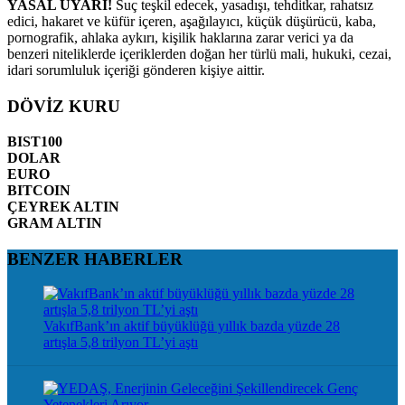
YASAL UYARI!
Suç teşkil edecek, yasadışı, tehditkar, rahatsız
edici, hakaret ve küfür içeren, aşağılayıcı, küçük düşürücü, kaba,
pornografik, ahlaka aykırı, kişilik haklarına zarar verici ya da
benzeri niteliklerde içeriklerden doğan her türlü mali, hukuki, cezai,
idari sorumluluk içeriği gönderen kişiye aittir.
DÖVİZ KURU
BIST100
DOLAR
EURO
BITCOIN
ÇEYREK ALTIN
GRAM ALTIN
BENZER HABERLER
VakıfBank’ın aktif büyüklüğü yıllık bazda yüzde 28
artışla 5,8 trilyon TL’yi aştı