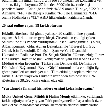
bulunmalarına imkan sundu. Zirvede 10 ülkeden 58 konuşmacı yer
alırken, iki gün boyunca 27 ülkeden 3000’nin üzerinde kişi
panellere katıldı. Etkinliğe en fazla %38.9 oranla Türkiye, %22.9 ile
Almanya, %10.7 ile Birleşik Krallık, %5.3 ile Danimarka, %4.6
oranla Hollanda ve %2.7 ABD ülkelerinden katılım sağlandı.
20 saat online yayın, 18 farklı oturum
Etkinlik süresince, iki günde yaklaşık 20 saatlik online yayında,
toplam 18 farklı oturum gerçekleşti. Zirvenin en çok ilgi çeken
oturumu “Açılış Paneli: Yurtdışındaki İnsan Kaynağımızla İş birliği
Ağları Kurmak” oldu. Adnan Dalgakıran ile “Küresel Bir Güç
Olmak İçin Teknolojik Dönüşüm Şartı ve Yurt Dışındaki
Uzmanların Rolü” ve Prof. Dr. Selçuk Şirin’in “Umutsuzluğa İtiraz:
Bir Türkiye Hayali” başlıklı konuşmaların yanı sıra Konda Genel
Müdürü Aydın Erdem’in “Türkiye’nin Demografik Değişim ve
Dönüşümü Bağlamında Beyin Göçü” oturumları da etkinliğin ilgi
gören panelleri arasında yer aldı. Tüm etkinliğin toplam izlenme
sayısı 3197’ye ulaşırken Linkedin üzerinden tüm postlar 81.261
gösterim ve 38.292 kişiye erişim elde etti.
‘Yurtdışında finansal hizmetlere erişimi kolaylaştıracağız’
Moka United Genel Müdürü
Halim Memiş
etkinlikte, yurtdışında
farklı coğrafyalarda yaşayan Türk profesyonelleri başta olmak üzere
bireyler ve ithalat-ihracat yapan işletmelerin finansal ihtiyaçlarına