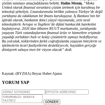
çözüm sunmayı amaçladıklarını belirtti.
Halim Memiş
,
“Moka
United olarak finansal sorunlara çözüm üretmek için kurulmuş bir
teknoloji şirketiyiz. Lisanslarımızla birlikte yalnızca Türkiye’de değil
yurtdışına da odaklanan bir finans kuruluşuyuz. İş Bankası’nın bir
iştiraki olarak, bankanın ikinci yüzyıl vizyonunda, yeni nesil
teknolojilerle Avrupa ve İngiltere’de dijital bankacılık hareketini
başlatıyoruz. 2026’dan itibaren RUUT markamızla, yurtdışında
yaşayan Türk vatandaşlarının finansal ürün ve hizmetlere erişimde
yaşadığı zorlukları hızlı ve kolay çözümlerle aşmayı hedefliyoruz.
Bu yolculuk, köklerinden farklı coğrafyalarda yaşayan bireylerin ve
işletmelerin ticari faaliyetlerini destekleyecek; hayalden gerçeğe
dönüşerek sahaya inen bir vizyon olacak” dedi.
Kaynak: (BYZHA) Beyaz Haber Ajansı
YORUM YAP
GÖNDER