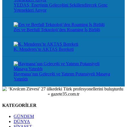
YEDAŞ, Enerjinin Geleceğini Şekillendirecek Genç
Yetenekleri Arıyor
Zes ve Beefull Teknoloji’den Roaming İş Birliği
K. Menderes’te AKTAŞ Bereketi
Haymana’nın Geleceği ve Yatırım Potansiyeli Masaya
Yatırıldı
KATEGORİLER
GÜNDEM
DÜNYA
SİYASET