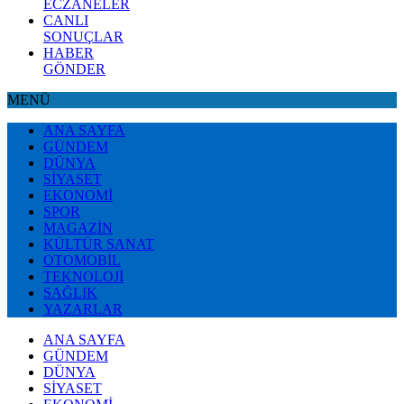
ECZANELER
CANLI
SONUÇLAR
HABER
GÖNDER
MENÜ
ANA SAYFA
GÜNDEM
DÜNYA
SİYASET
EKONOMİ
SPOR
MAGAZİN
KÜLTÜR SANAT
OTOMOBİL
TEKNOLOJİ
SAĞLIK
YAZARLAR
ANA SAYFA
GÜNDEM
DÜNYA
SİYASET