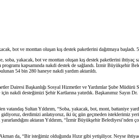
akacak, bot ve monttan oluşan kış destek paketlerini dağıtmaya başladı.
, soba, yakacak, bot ve monttan oluşan kış destek paketlerini ihtiyaç s
rdım programı kapsamında nakdi destek de sağlandı. İzmir Büyükşehir Be
a bulunan 54 bin 280 haneye nakdi yardım aktarıldı.
etler Dairesi Başkanlığı Sosyal Hizmetler ve Yardımlar Şube Müdürü Su
 için nakdi desteğimizi Şehir Kartlarına yatırdık. Başkanımız Sayın 
en vatandaş Sultan Yıldırım, “Soba, yakacak, bot, mont, battaniye yar
diyoruz, derdimizi anlatıyoruz, iki üç gün geçmeden isteklerimiz yeri
a yararlandığını aktaran Yıldırım, “İzmir Büyükşehir Belediyesi’nde
Akman da, “Bir isteğimiz olduğunda Hızır gibi yetişiliyor. Neyse iht