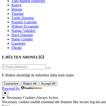
Tüm Manşet Haberleri
Künye
İletişim
Yazarlar
Trafik Durumu
Popüler Galeriler
Nöbetçi Eczaneler
Namaz Vakitleri
Hava Durumu
Haber Gönder
Gazeteler
Fikstür
E-BÜLTEN ABONELİĞİ
E-Bülten aboneliği ile haberlere daha hızlı erişin.
Customize
Reject All
Accept All
Powered by
✖
►
Necessary Cookies
Always Active
Necessary cookies enable essential site features like secure log-ins a