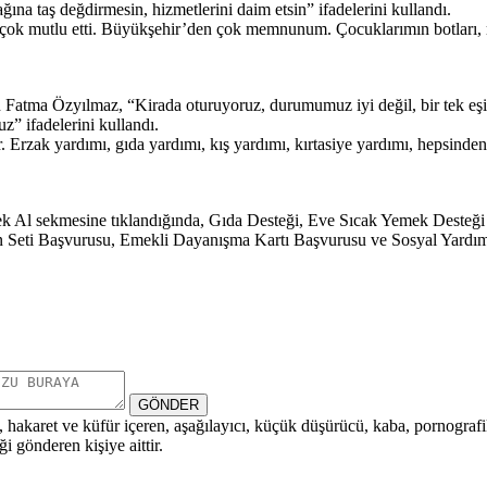
a taş değdirmesin, hizmetlerini daim etsin” ifadelerini kullandı.
çok mutlu etti. Büyükşehir’den çok memnunum. Çocuklarımın botları, m
n Fatma Özyılmaz, “Kirada oturuyoruz, durumumuz iyi değil, bir tek eşim
z” ifadelerini kullandı.
r. Erzak yardımı, gıda yardımı, kış yardımı, kırtasiye yardımı, hepsi
estek Al sekmesine tıklandığında, Gıda Desteği, Eve Sıcak Yemek Dest
eti Başvurusu, Emekli Dayanışma Kartı Başvurusu ve Sosyal Yardım Baş
GÖNDER
i, hakaret ve küfür içeren, aşağılayıcı, küçük düşürücü, kaba, pornografik,
i gönderen kişiye aittir.