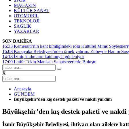
SPOR
MAGAZİN
KÜLTÜR SANAT
OTOMOBİL
TEKNOLOJİ
SAĞLIK
YAZARLAR
SON DAKİKA
16:38
Kemeraltı’nın kent kimliğindeki rolü Kültürel Miras Söyleşileri’
16:08
Karşıyaka Belediyesi’nden örnek yatırım: Zübeyde Hanım Sosyal
14:18
İzmir, kadınların katılımıyla güçleniyor
17:09
Latife Tekin Manisalı Sanatseverlerle Buluştu
X
Anasayfa
GÜNDEM
Büyükşehir’den kış destek paketi ve nakdi yardım
Büyükşehir’den kış destek paketi ve nakdi
İzmir Büyükşehir Belediyesi, ihtiyacı olan ailelere ba