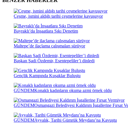
BENZER HABERLER
Çeşme, ismini aldığı tarihi çeşmelerine kavuşuyor
Bayraklı’da İnşaatlara Sıkı Denetim
Maltepe’de ilaçlama çalışmaları sürüyor
Başkan Şadi Özdemir, Esentepeliler’i dinledi
Gençlik Kampında Kuşaklar Buluştu
GÜNDEM
Konaklı kadınların okuma azmi örnek oldu
GÜNDEM
Osmangazi Belediyesi Kaldırım İşgallerine Fırsat V
GÜNDEM
Ayvalık, Tarihi Gümrük Meydanı’na Kavuştu