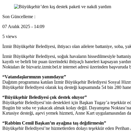
Son Güncelleme :
07 Aralık 2025 - 14:09
5 views
İzmir Büyükşehir Belediyesi, ihtiyacı olan ailelere battaniye, soba, y
İzmir Büyükşehir Belediyesi, soğuk havaların hissedilmesiyle battaniye
kayıtlı ve belirli bir puan üzerindeki ihtiyaçlı haneleri kapsayan ya
Noktaları ile bizvariz.izmir.bel.tr internet adresi üzerinden başvurud
“Vatandaşlarımızın yanındayız”
Dağıtım programına katılan İzmir Büyükşehir Belediyesi Sosyal Hizm
Büyükşehir Belediyesi olarak kış desteği kapsamında 54 bin 280 hane
“Büyükşehir Belediyesi çok destek oluyor”
Büyükşehir Belediyesi’nin destekleri için Başkan Tugay’a teşekkür ed
Bugün bir soba ve yakacak almak kolay değil. Dayanışma Noktası’na gi
Kırtasiye desteği, aşevi yemek hizmeti, Anne Kart uygulamasından d
“Rabbim Cemil Başkan’ın ayağına taş değdirmesin”
Büyükşehir Belediyesi’ne hizmetlerden dolayı teşekkür eden Perihan 