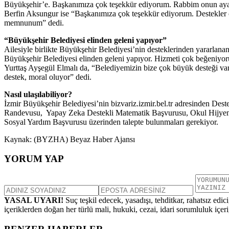
Büyükşehir’e. Başkanımıza çok teşekkür ediyorum. Rabbim onun ayağın
Berfin Aksungur ise “Başkanımıza çok teşekkür ediyorum. Destekler 
memnunum” dedi.
“Büyükşehir Belediyesi elinden geleni yapıyor”
Ailesiyle birlikte Büyükşehir Belediyesi’nin desteklerinden yararlana
Büyükşehir Belediyesi elinden geleni yapıyor. Hizmeti çok beğeniyoru
Yurttaş Ayşegül Elmalı da, “Belediyemizin bize çok büyük desteği va
destek, moral oluyor” dedi.
Nasıl ulaşılabiliyor?
İzmir Büyükşehir Belediyesi’nin bizvariz.izmir.bel.tr adresinden D
Randevusu, Yapay Zeka Destekli Matematik Başvurusu, Okul Hijyen S
Sosyal Yardım Başvurusu üzerinden talepte bulunmaları gerekiyor.
Kaynak: (BYZHA) Beyaz Haber Ajansı
YORUM YAP
YASAL UYARI!
Suç teşkil edecek, yasadışı, tehditkar, rahatsız edic
içeriklerden doğan her türlü mali, hukuki, cezai, idari sorumluluk içeriğ