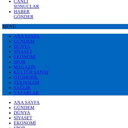
CANLI
SONUÇLAR
HABER
GÖNDER
MENÜ
ANA SAYFA
GÜNDEM
DÜNYA
SİYASET
EKONOMİ
SPOR
MAGAZİN
KÜLTÜR SANAT
OTOMOBİL
TEKNOLOJİ
SAĞLIK
YAZARLAR
ANA SAYFA
GÜNDEM
DÜNYA
SİYASET
EKONOMİ