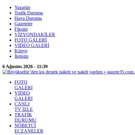
Yazarlar
Trafik Durumu
Hava Durumu
Gazeteler
Fikstür
VİZYONDAKİLER
FOTO GALERİ
VIDEO GALERİ
Künye
İletişim
6 Ağustos 2026 - 11:39
FOTO
GALERI
VIDEO
GALERI
CANLI
TV İZLE
TRAFİK
DURUMU
NÖBETÇİ
ECZANELER