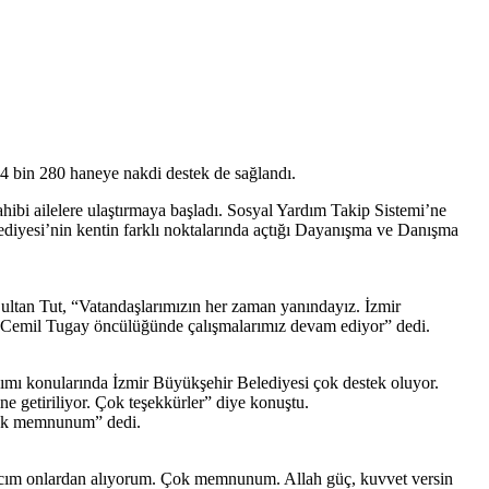
 54 bin 280 haneye nakdi destek de sağlandı.
ahibi ailelere ulaştırmaya başladı. Sosyal Yardım Takip Sistemi’ne
lediyesi’nin kentin farklı noktalarında açtığı Dayanışma ve Danışma
ltan Tut, “Vatandaşlarımızın her zaman yanındayız. İzmir
Dr. Cemil Tugay öncülüğünde çalışmalarımız devam ediyor” dedi.
dımı konularında İzmir Büyükşehir Belediyesi çok destek oluyor.
ne getiriliyor. Çok teşekkürler” diye konuştu.
n çok memnunum” dedi.
iyacım onlardan alıyorum. Çok memnunum. Allah güç, kuvvet versin