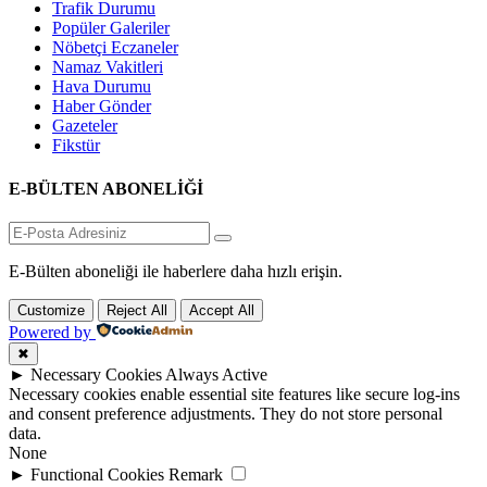
Trafik Durumu
Popüler Galeriler
Nöbetçi Eczaneler
Namaz Vakitleri
Hava Durumu
Haber Gönder
Gazeteler
Fikstür
E-BÜLTEN ABONELİĞİ
E-Bülten aboneliği ile haberlere daha hızlı erişin.
Customize
Reject All
Accept All
Powered by
✖
►
Necessary Cookies
Always Active
Necessary cookies enable essential site features like secure log-ins
and consent preference adjustments. They do not store personal
data.
None
►
Functional Cookies
Remark