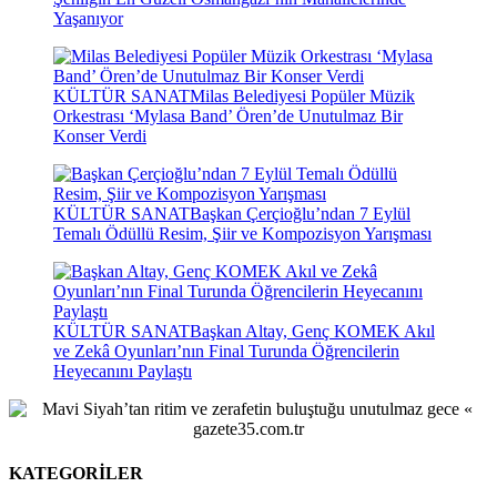
Yaşanıyor
KÜLTÜR SANAT
Milas Belediyesi Popüler Müzik
Orkestrası ‘Mylasa Band’ Ören’de Unutulmaz Bir
Konser Verdi
KÜLTÜR SANAT
Başkan Çerçioğlu’ndan 7 Eylül
Temalı Ödüllü Resim, Şiir ve Kompozisyon Yarışması
KÜLTÜR SANAT
Başkan Altay, Genç KOMEK Akıl
ve Zekâ Oyunları’nın Final Turunda Öğrencilerin
Heyecanını Paylaştı
KATEGORİLER