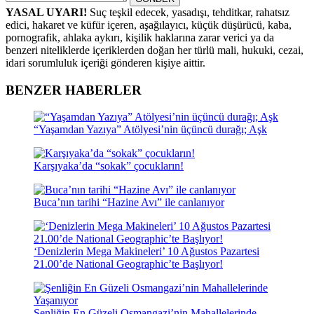
YASAL UYARI!
Suç teşkil edecek, yasadışı, tehditkar, rahatsız
edici, hakaret ve küfür içeren, aşağılayıcı, küçük düşürücü, kaba,
pornografik, ahlaka aykırı, kişilik haklarına zarar verici ya da
benzeri niteliklerde içeriklerden doğan her türlü mali, hukuki, cezai,
idari sorumluluk içeriği gönderen kişiye aittir.
BENZER HABERLER
“Yaşamdan Yazıya” Atölyesi’nin üçüncü durağı; Aşk
Karşıyaka’da “sokak” çocukların!
Buca’nın tarihi “Hazine Avı” ile canlanıyor
‘Denizlerin Mega Makineleri’ 10 Ağustos Pazartesi
21.00’de National Geographic’te Başlıyor!
Şenliğin En Güzeli Osmangazi’nin Mahallelerinde