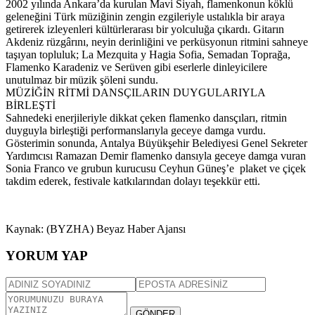
2002 yılında Ankara’da kurulan Mavi Siyah, flamenkonun köklü
geleneğini Türk müziğinin zengin ezgileriyle ustalıkla bir araya
getirerek izleyenleri kültürlerarası bir yolculuğa çıkardı. Gitarın
Akdeniz rüzgârını, neyin derinliğini ve perküsyonun ritmini sahneye
taşıyan topluluk; La Mezquita y Hagia Sofia, Semadan Toprağa,
Flamenko Karadeniz ve Serüven gibi eserlerle dinleyicilere
unutulmaz bir müzik şöleni sundu.
MÜZİĞİN RİTMİ DANSÇILARIN DUYGULARIYLA
BİRLEŞTİ
Sahnedeki enerjileriyle dikkat çeken flamenko dansçıları, ritmin
duyguyla birleştiği performanslarıyla geceye damga vurdu.
Gösterimin sonunda, Antalya Büyükşehir Belediyesi Genel Sekreter
Yardımcısı Ramazan Demir flamenko dansıyla geceye damga vuran
Sonia Franco ve grubun kurucusu Ceyhun Güneş’e plaket ve çiçek
takdim ederek, festivale katkılarından dolayı teşekkür etti.
Kaynak: (BYZHA) Beyaz Haber Ajansı
YORUM YAP
GÖNDER