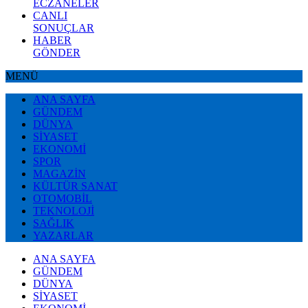
ECZANELER
CANLI
SONUÇLAR
HABER
GÖNDER
MENÜ
ANA SAYFA
GÜNDEM
DÜNYA
SİYASET
EKONOMİ
SPOR
MAGAZİN
KÜLTÜR SANAT
OTOMOBİL
TEKNOLOJİ
SAĞLIK
YAZARLAR
ANA SAYFA
GÜNDEM
DÜNYA
SİYASET