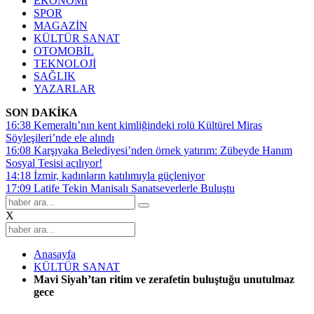
EKONOMİ
SPOR
MAGAZİN
KÜLTÜR SANAT
OTOMOBİL
TEKNOLOJİ
SAĞLIK
YAZARLAR
SON DAKİKA
16:38
Kemeraltı’nın kent kimliğindeki rolü Kültürel Miras
Söyleşileri’nde ele alındı
16:08
Karşıyaka Belediyesi’nden örnek yatırım: Zübeyde Hanım
Sosyal Tesisi açılıyor!
14:18
İzmir, kadınların katılımıyla güçleniyor
17:09
Latife Tekin Manisalı Sanatseverlerle Buluştu
X
Anasayfa
KÜLTÜR SANAT
Mavi Siyah’tan ritim ve zerafetin buluştuğu unutulmaz
gece