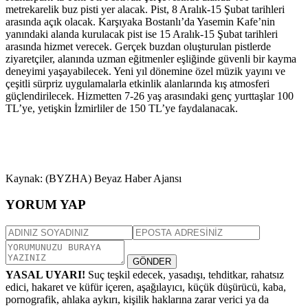
metrekarelik buz pisti yer alacak. Pist, 8 Aralık-15 Şubat tarihleri
arasında açık olacak. Karşıyaka Bostanlı’da Yasemin Kafe’nin
yanındaki alanda kurulacak pist ise 15 Aralık-15 Şubat tarihleri
arasında hizmet verecek. Gerçek buzdan oluşturulan pistlerde
ziyaretçiler, alanında uzman eğitmenler eşliğinde güvenli bir kayma
deneyimi yaşayabilecek. Yeni yıl dönemine özel müzik yayını ve
çeşitli sürpriz uygulamalarla etkinlik alanlarında kış atmosferi
güçlendirilecek. Hizmetten 7-26 yaş arasındaki genç yurttaşlar 100
TL’ye, yetişkin İzmirliler de 150 TL’ye faydalanacak.
Kaynak: (BYZHA) Beyaz Haber Ajansı
YORUM YAP
GÖNDER
YASAL UYARI!
Suç teşkil edecek, yasadışı, tehditkar, rahatsız
edici, hakaret ve küfür içeren, aşağılayıcı, küçük düşürücü, kaba,
pornografik, ahlaka aykırı, kişilik haklarına zarar verici ya da