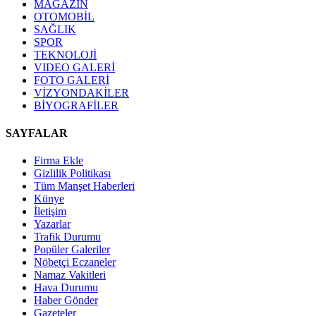
MAGAZİN
OTOMOBİL
SAĞLIK
SPOR
TEKNOLOJİ
VIDEO GALERİ
FOTO GALERİ
VİZYONDAKİLER
BİYOGRAFİLER
SAYFALAR
Firma Ekle
Gizlilik Politikası
Tüm Manşet Haberleri
Künye
İletişim
Yazarlar
Trafik Durumu
Popüler Galeriler
Nöbetçi Eczaneler
Namaz Vakitleri
Hava Durumu
Haber Gönder
Gazeteler