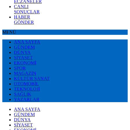
ECZANELER
CANLI
SONUÇLAR
HABER
GÖNDER
MENÜ
ANA SAYFA
GÜNDEM
DÜNYA
SİYASET
EKONOMİ
SPOR
MAGAZİN
KÜLTÜR SANAT
OTOMOBİL
TEKNOLOJİ
SAĞLIK
YAZARLAR
ANA SAYFA
GÜNDEM
DÜNYA
SİYASET