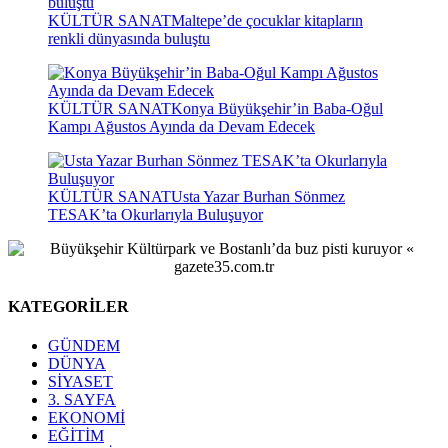
KÜLTÜR SANAT
Maltepe’de çocuklar kitapların
renkli dünyasında buluştu
KÜLTÜR SANAT
Konya Büyükşehir’in Baba-Oğul
Kampı Ağustos Ayında da Devam Edecek
KÜLTÜR SANAT
Usta Yazar Burhan Sönmez
TESAK’ta Okurlarıyla Buluşuyor
KATEGORİLER
GÜNDEM
DÜNYA
SİYASET
3. SAYFA
EKONOMİ
EĞİTİM