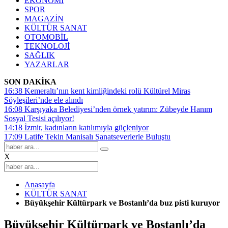
EKONOMİ
SPOR
MAGAZİN
KÜLTÜR SANAT
OTOMOBİL
TEKNOLOJİ
SAĞLIK
YAZARLAR
SON DAKİKA
16:38
Kemeraltı’nın kent kimliğindeki rolü Kültürel Miras
Söyleşileri’nde ele alındı
16:08
Karşıyaka Belediyesi’nden örnek yatırım: Zübeyde Hanım
Sosyal Tesisi açılıyor!
14:18
İzmir, kadınların katılımıyla güçleniyor
17:09
Latife Tekin Manisalı Sanatseverlerle Buluştu
X
Anasayfa
KÜLTÜR SANAT
Büyükşehir Kültürpark ve Bostanlı’da buz pisti kuruyor
Büyükşehir Kültürpark ve Bostanlı’da