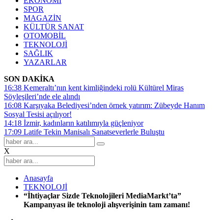
EKONOMİ
SPOR
MAGAZİN
KÜLTÜR SANAT
OTOMOBİL
TEKNOLOJİ
SAĞLIK
YAZARLAR
SON DAKİKA
16:38
Kemeraltı’nın kent kimliğindeki rolü Kültürel Miras
Söyleşileri’nde ele alındı
16:08
Karşıyaka Belediyesi’nden örnek yatırım: Zübeyde Hanım
Sosyal Tesisi açılıyor!
14:18
İzmir, kadınların katılımıyla güçleniyor
17:09
Latife Tekin Manisalı Sanatseverlerle Buluştu
X
Anasayfa
TEKNOLOJİ
“İhtiyaçlar Sizde Teknolojileri MediaMarkt’ta”
Kampanyası ile teknoloji alışverişinin tam zamanı!