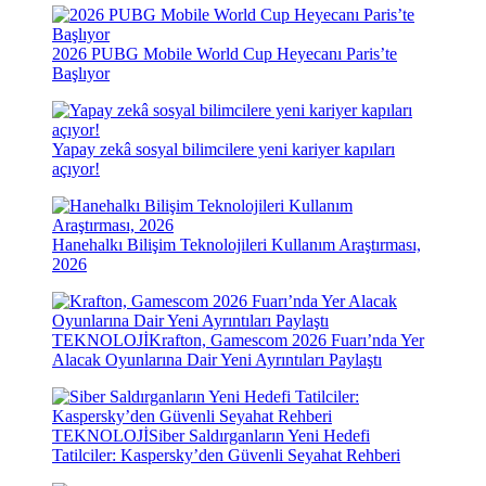
2026 PUBG Mobile World Cup Heyecanı Paris’te
Başlıyor
Yapay zekâ sosyal bilimcilere yeni kariyer kapıları
açıyor!
Hanehalkı Bilişim Teknolojileri Kullanım Araştırması,
2026
TEKNOLOJİ
Krafton, Gamescom 2026 Fuarı’nda Yer
Alacak Oyunlarına Dair Yeni Ayrıntıları Paylaştı
TEKNOLOJİ
Siber Saldırganların Yeni Hedefi
Tatilciler: Kaspersky’den Güvenli Seyahat Rehberi