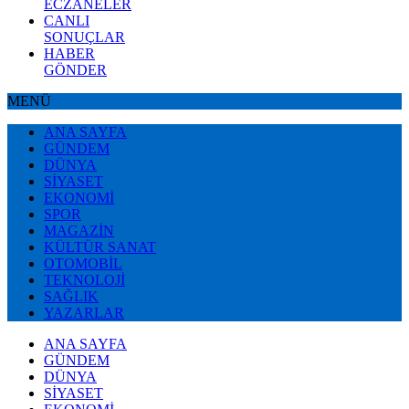
ECZANELER
CANLI
SONUÇLAR
HABER
GÖNDER
MENÜ
ANA SAYFA
GÜNDEM
DÜNYA
SİYASET
EKONOMİ
SPOR
MAGAZİN
KÜLTÜR SANAT
OTOMOBİL
TEKNOLOJİ
SAĞLIK
YAZARLAR
ANA SAYFA
GÜNDEM
DÜNYA
SİYASET