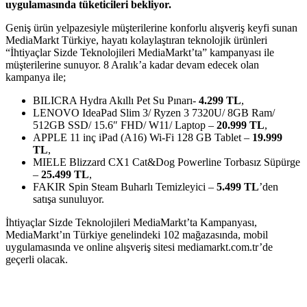
uygulamasında tüketicileri bekliyor.
Geniş ürün yelpazesiyle müşterilerine konforlu alışveriş keyfi sunan
MediaMarkt Türkiye, hayatı kolaylaştıran teknolojik ürünleri
“İhtiyaçlar Sizde Teknolojileri MediaMarkt’ta” kampanyası ile
müşterilerine sunuyor. 8 Aralık’a kadar devam edecek olan
kampanya ile;
BILICRA Hydra Akıllı Pet Su Pınarı-
4.299 TL
,
LENOVO IdeaPad Slim 3/ Ryzen 3 7320U/ 8GB Ram/
512GB SSD/ 15.6″ FHD/ W11/ Laptop –
20.999 TL
,
APPLE 11 inç iPad (A16) Wi-Fi 128 GB Tablet –
19.999
TL
,
MIELE Blizzard CX1 Cat&Dog Powerline Torbasız Süpürge
–
25.499 TL
,
FAKIR Spin Steam Buharlı Temizleyici –
5.499 TL
’den
satışa sunuluyor.
İhtiyaçlar Sizde Teknolojileri MediaMarkt’ta Kampanyası,
MediaMarkt’ın Türkiye genelindeki 102 mağazasında, mobil
uygulamasında ve online alışveriş sitesi mediamarkt.com.tr’de
geçerli olacak.