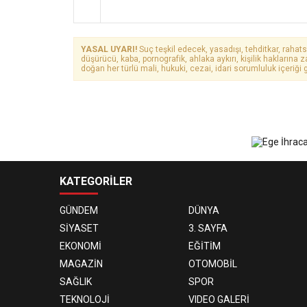
YASAL UYARI!
Suç teşkil edecek, yasadışı, tehditkar, rahats
düşürücü, kaba, pornografik, ahlaka aykırı, kişilik haklarına z
doğan her türlü mali, hukuki, cezai, idari sorumluluk içeriği g
KATEGORİLER
GÜNDEM
DÜNYA
SİYASET
3. SAYFA
EKONOMİ
EĞİTİM
MAGAZİN
OTOMOBİL
SAĞLIK
SPOR
TEKNOLOJİ
VIDEO GALERİ