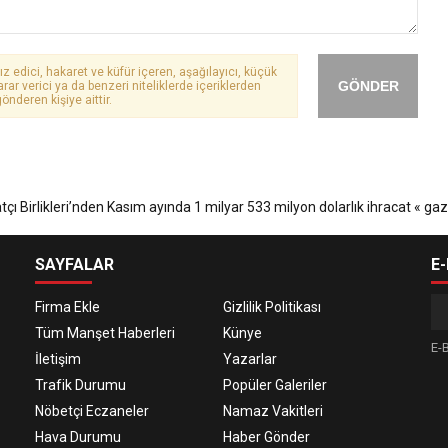
ız edici, hakaret ve küfür içeren, aşağılayıcı, küçük
GÖNDER
arar verici ya da benzeri niteliklerde içeriklerden
önderen kişiye aittir.
SAYFALAR
E
Firma Ekle
Gizlilik Politikası
Tüm Manşet Haberleri
Künye
E-B
İletişim
Yazarlar
Trafik Durumu
Popüler Galeriler
Nöbetçi Eczaneler
Namaz Vakitleri
Hava Durumu
Haber Gönder