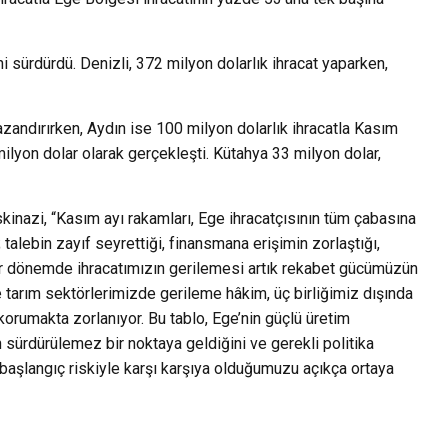
ni sürdürdü. Denizli, 372 milyon dolarlık ihracat yaparken,
kazandırırken, Aydın ise 100 milyon dolarlık ihracatla Kasım
 milyon dolar olarak gerçekleşti. Kütahya 33 milyon dolar,
skinazi, “Kasım ayı rakamları, Ege ihracatçısının tüm çabasına
 talebin zayıf seyrettiği, finansmana erişimin zorlaştığı,
ı bir dönemde ihracatımızın gerilemesi artık rekabet gücümüzün
e tarım sektörlerimizde gerileme hâkim, üç birliğimiz dışında
korumakta zorlanıyor. Bu tablo, Ege’nin güçlü üretim
ürdürülemez bir noktaya geldiğini ve gerekli politika
başlangıç riskiyle karşı karşıya olduğumuzu açıkça ortaya