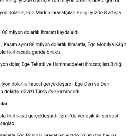
ı Birliği yüzde 6 artışla 164 milyon dolarlık döviz getirdi.
on dolarlık, Ege Maden İhracatçıları Birliği yüzde 8 artışla
106 milyon dolarlık ihracatı kayda aldı.
i, Kasım ayını 88 milyon dolarlık ihracatla, Ege Mobilya Kağıt
larlık ihracatla geride bıraktı.
lyon dolar, Ege Tekstil ve Hammaddeleri İhracatçıları Birliği
ilyon dolarlık ihracat gerçekleştirdi. Ege Deri ve Deri
yon dolarlık dövizi Türkiye’ye kazandırdı.
olar
rlık ihracat gerçekleştirdi. İzmir’de yerleşik iki serbest
 sağladı.
ihracatla Ege Bölgesi ihracatının yüzde 53’ünü tek başına