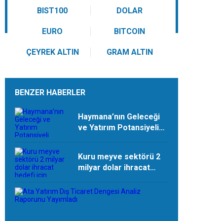
BIST100
DOLAR
EURO
BITCOIN
ÇEYREK ALTIN
GRAM ALTIN
BENZER HABERLER
Haymana’nın Geleceği
ve Yatırım Potansiyeli
Masaya Yatırıldı
Kuru meyve sektörü 2
milyar dolar ihracat
hedefi için Ankara’dan
destek istedi