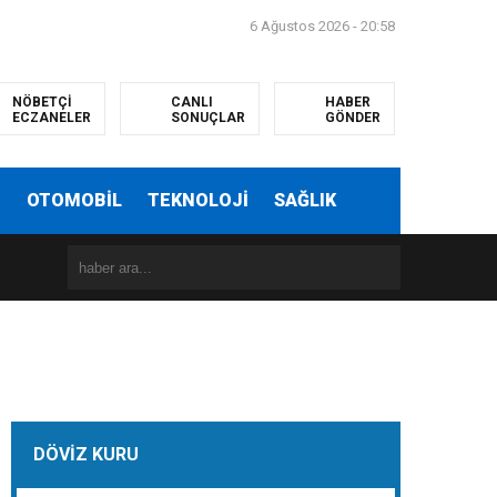
6 Ağustos 2026 - 20:58
NÖBETÇİ
CANLI
HABER
ECZANELER
SONUÇLAR
GÖNDER
T
OTOMOBİL
TEKNOLOJİ
SAĞLIK
DÖVİZ KURU