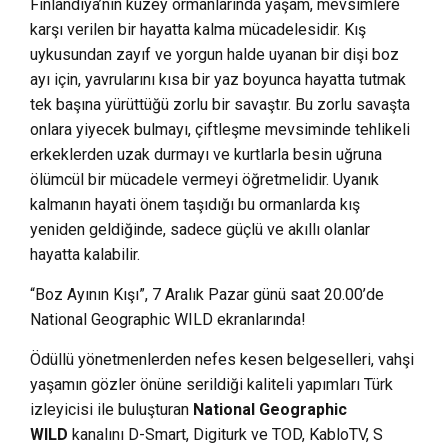
Finlandiya’nın kuzey ormanlarında yaşam, mevsimlere
karşı verilen bir hayatta kalma mücadelesidir. Kış
uykusundan zayıf ve yorgun halde uyanan bir dişi boz
ayı için, yavrularını kısa bir yaz boyunca hayatta tutmak
tek başına yürüttüğü zorlu bir savaştır. Bu zorlu savaşta
onlara yiyecek bulmayı, çiftleşme mevsiminde tehlikeli
erkeklerden uzak durmayı ve kurtlarla besin uğruna
ölümcül bir mücadele vermeyi öğretmelidir. Uyanık
kalmanın hayati önem taşıdığı bu ormanlarda kış
yeniden geldiğinde, sadece güçlü ve akıllı olanlar
hayatta kalabilir.
“Boz Ayının Kışı”, 7 Aralık Pazar günü saat 20.00’de
National Geographic WILD ekranlarında!
Ödüllü yönetmenlerden nefes kesen belgeselleri, vahşi
yaşamın gözler önüne serildiği kaliteli yapımları Türk
izleyicisi ile buluşturan
National Geographic
WILD
kanalını D-Smart, Digiturk ve TOD, KabloTV, S