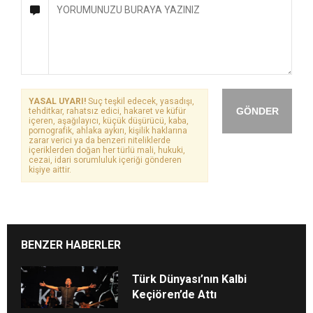
YASAL UYARI!
Suç teşkil edecek, yasadışı,
GÖNDER
tehditkar, rahatsız edici, hakaret ve küfür
içeren, aşağılayıcı, küçük düşürücü, kaba,
pornografik, ahlaka aykırı, kişilik haklarına
zarar verici ya da benzeri niteliklerde
içeriklerden doğan her türlü mali, hukuki,
cezai, idari sorumluluk içeriği gönderen
kişiye aittir.
BENZER HABERLER
Türk Dünyası’nın Kalbi
Keçiören’de Attı