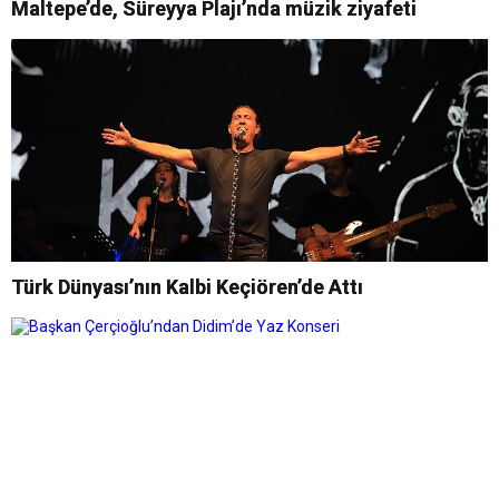
Maltepe’de, Süreyya Plajı’nda müzik ziyafeti
Türk Dünyası’nın Kalbi Keçiören’de Attı