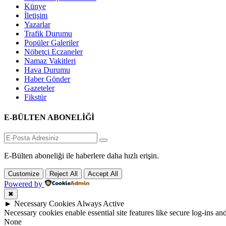
Künye
İletişim
Yazarlar
Trafik Durumu
Popüler Galeriler
Nöbetçi Eczaneler
Namaz Vakitleri
Hava Durumu
Haber Gönder
Gazeteler
Fikstür
E-BÜLTEN ABONELİĞİ
E-Bülten aboneliği ile haberlere daha hızlı erişin.
Customize
Reject All
Accept All
Powered by
✖
►
Necessary Cookies
Always Active
Necessary cookies enable essential site features like secure log-ins a
None