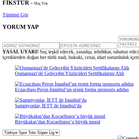
FİKSTÜR -
Maç Yok
Tümünü Gör
YORUM YAP
YASAL UYARI!
Suç teşkil edecek, yasadışı, tehditkar, rahatsız edic
içeriklerden doğan her türlü mali, hukuki, cezai, idari sorumluluk içeriğ
Osmangazi’de Geleceğin Yüzücüleri Sertifikalarını Aldı
Eczacıbaşı Peron İstanbul’un resmi forma sponsoru adidas
Şampiyonlar, İETT ile İstanbul’da
Büyükakın’dan Kocaelispor’a büyük moral