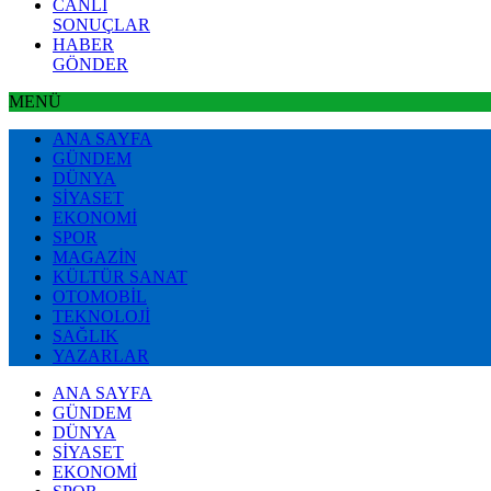
CANLI
SONUÇLAR
HABER
GÖNDER
MENÜ
ANA SAYFA
GÜNDEM
DÜNYA
SİYASET
EKONOMİ
SPOR
MAGAZİN
KÜLTÜR SANAT
OTOMOBİL
TEKNOLOJİ
SAĞLIK
YAZARLAR
ANA SAYFA
GÜNDEM
DÜNYA
SİYASET
EKONOMİ