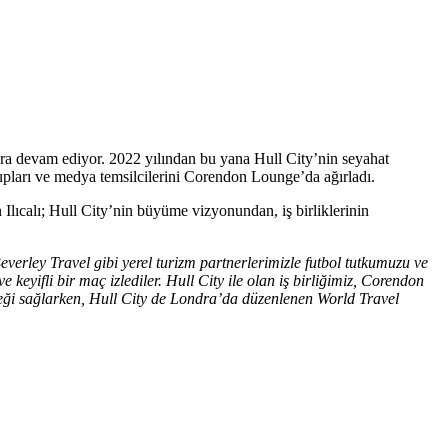
mlara devam ediyor. 2022 yılından bu yana Hull City’nin seyahat
upları ve medya temsilcilerini Corendon Lounge’da ağırladı.
n Ilıcalı; Hull City’nin büyüme vizyonundan, iş birliklerinin
erley Travel gibi yerel turizm partnerlerimizle futbol tutkumuzu ve
eyifli bir maç izlediler. Hull City ile olan iş birliğimiz, Corendon
esteği sağlarken, Hull City de Londra’da düzenlenen World Travel