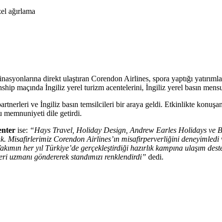
tinasyonlarına direkt ulaştıran Corendon Airlines, spora yaptığı yatırı
p maçında İngiliz yerel turizm acentelerini, İngiliz yerel basın mens
rtnerleri ve İngiliz basın temsilcileri bir araya geldi. Etkinlikte konuşa
 memnuniyeti dile getirdi.
enter
ise:
“Hays Travel, Holiday Design, Andrew Earles Holidays ve Bev
isafirlerimiz Corendon Airlines’ın misafirperverliğini deneyimledi ve k
u. Takımın her yıl Türkiye’de gerçekleştirdiği hazırlık kampına ulaşım d
leri uzmanı göndererek standımızı renklendirdi”
dedi.