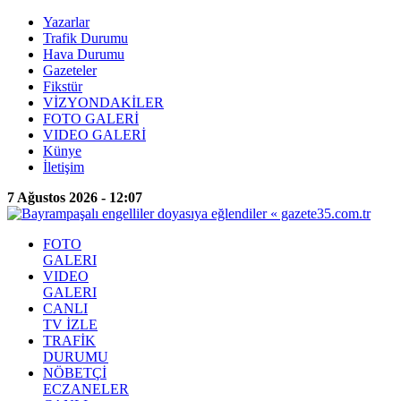
Yazarlar
Trafik Durumu
Hava Durumu
Gazeteler
Fikstür
VİZYONDAKİLER
FOTO GALERİ
VIDEO GALERİ
Künye
İletişim
7 Ağustos 2026 - 12:07
FOTO
GALERI
VIDEO
GALERI
CANLI
TV İZLE
TRAFİK
DURUMU
NÖBETÇİ
ECZANELER