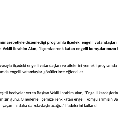
ünasebetiyle düzenlediği programla ilçedeki engelli vatandaşları d
kan Vekili İbrahim Akın, “İlçemize renk katan engelli komşularımız
yısıyla ilçedeki engelli vatandaşları ve ailelerini yemekli programd
amda engelli vatandaşlar gönüllerince eğlendiler.
eşitli hediyeler veren Başkan Vekili İbrahim Akın, “Engelli kardeşle
erimizin günü. O nedenle ilçemize renk katan engelli komşularımızın 
yaşamını daha da kolaylaştıracağız.” ifadelerini kullandı.