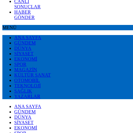
CANLI
SONUÇLAR
HABER
GÖNDER
MENÜ
ANA SAYFA
GÜNDEM
DÜNYA
SİYASET
EKONOMİ
SPOR
MAGAZİN
KÜLTÜR SANAT
OTOMOBİL
TEKNOLOJİ
SAĞLIK
YAZARLAR
ANA SAYFA
GÜNDEM
DÜNYA
SİYASET
EKONOMİ