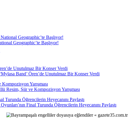
tional Geographic’te Başlıyor!
ı ‘Mylasa Band’ Ören’de Unutulmaz Bir Konser Verdi
llü Resim, Şiir ve Kompozisyon Yarışması
unları’nın Final Turunda Öğrencilerin Heyecanını Paylaştı