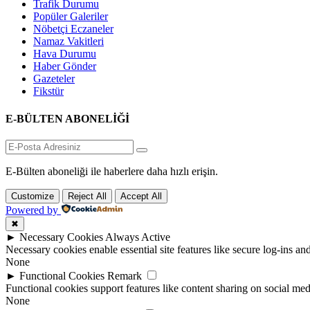
Trafik Durumu
Popüler Galeriler
Nöbetçi Eczaneler
Namaz Vakitleri
Hava Durumu
Haber Gönder
Gazeteler
Fikstür
E-BÜLTEN ABONELİĞİ
E-Bülten aboneliği ile haberlere daha hızlı erişin.
Customize
Reject All
Accept All
Powered by
✖
►
Necessary Cookies
Always Active
Necessary cookies enable essential site features like secure log-ins a
None
►
Functional Cookies
Remark
Functional cookies support features like content sharing on social medi
None