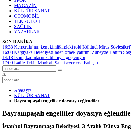
SPOR
MAGAZİN
KÜLTÜR SANAT
OTOMOBİL
TEKNOLOJİ
SAĞLIK
YAZARLAR
SON DAKİKA
16:38
Kemeraltı’nın kent kimliğindeki rolü Kültürel Miras Söyleşileri’
16:08
Karşıyaka Belediyesi’nden örnek yatırım: Zübeyde Hanım Sosyal
14:18
İzmir, kadınların katılımıyla güçleniyor
17:09
Latife Tekin Manisalı Sanatseverlerle Buluştu
X
Anasayfa
KÜLTÜR SANAT
Bayrampaşalı engelliler doyasıya eğlendiler
Bayrampaşalı engelliler doyasıya eğlendile
İstanbul Bayrampaşa Belediyesi, 3 Aralık Dünya Engel