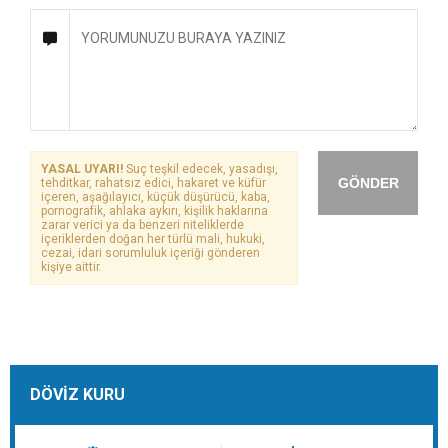
YASAL UYARI!
Suç teşkil edecek, yasadışı,
GÖNDER
tehditkar, rahatsız edici, hakaret ve küfür
içeren, aşağılayıcı, küçük düşürücü, kaba,
pornografik, ahlaka aykırı, kişilik haklarına
zarar verici ya da benzeri niteliklerde
içeriklerden doğan her türlü mali, hukuki,
cezai, idari sorumluluk içeriği gönderen
kişiye aittir.
DÖVİZ KURU