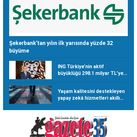
Şekerbank’tan yılın ilk yarısında yüzde 32
büyüme
ING Türkiye’nin aktif
büyüklüğü 298.1 milyar TL’ye
ulaştı
Yaşam kalitesini destekleyen
yapay zekâ hizmetleri akıllı
kentler için finansman ve
altyapı kadar önemli