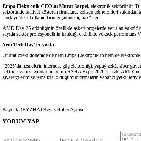
Empa Elektronik CEO’su Murat Sarpel
, elektronik sektörünün Tür
sektöründe faaliyet gösteren firmalara, gelişen teknolojileri yakından t
Türkiye’deki kullanıcıların erişimine açmak” dedi.
AMD Day’25 etkinliğinin özellikle askeri projelerde yer alan vakıf fi
sayıda sektör profesyonelinin katıldığı etkinlikte yüksek performans Ve
Yeni Tech Day’ler yolda
Önümüzdeki dönemde de hem Empa Elektronik’in hem de elektronik sekt
“2026’da nesnelerin interneti, güç elektroniği, yapay zekâ, siber gü
sektör organizasyonlarından biri SAHA Expo 2026 olacak. AMD’nin çöz
ziyaretçilerimize temsilcisi olduğumuz firmaların yabancı yetkilileriyl
Kaynak: (BYZHA) Beyaz Haber Ajansı
YORUM YAP