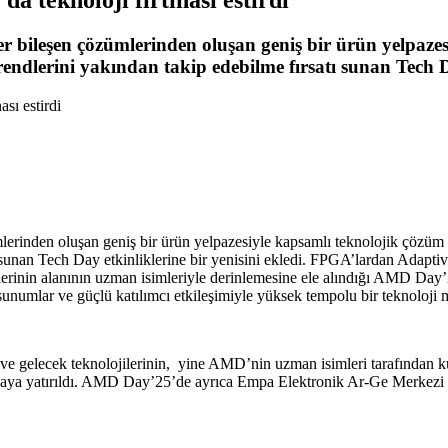
iğer bileşen çözümlerinden oluşan geniş bir ürün yelpaz
endlerini yakından takip edebilme fırsatı sunan Tech Da
ümlerinden oluşan geniş bir ürün yelpazesiyle kapsamlı teknolojik çözüm
tı sunan Tech Day etkinliklerine bir yenisini ekledi. FPGA’lardan Adap
inin alanının uzman isimleriyle derinlemesine ele alındığı AMD Day’25
sunumlar ve güçlü katılımcı etkileşimiyle yüksek tempolu bir teknoloji
 gelecek teknolojilerinin, yine AMD’nin uzman isimleri tarafından kulla
asaya yatırıldı. AMD Day’25’de ayrıca Empa Elektronik Ar-Ge Merkezi 