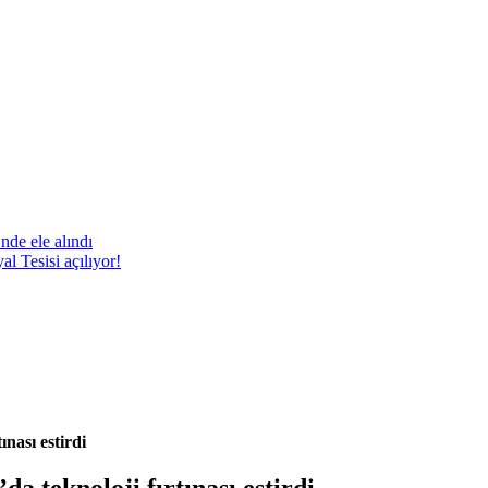
nde ele alındı
 Tesisi açılıyor!
nası estirdi
 teknoloji fırtınası estirdi