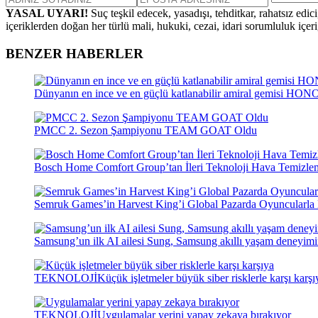
YASAL UYARI!
Suç teşkil edecek, yasadışı, tehditkar, rahatsız edic
içeriklerden doğan her türlü mali, hukuki, cezai, idari sorumluluk içeriğ
BENZER HABERLER
Dünyanın en ince ve en güçlü katlanabilir amiral gemisi HO
PMCC 2. Sezon Şampiyonu TEAM GOAT Oldu
Bosch Home Comfort Group’tan İleri Teknoloji Hava Temizlem
Semruk Games’in Harvest King’i Global Pazarda Oyuncularla 
Samsung’un ilk AI ailesi Sung, Samsung akıllı yaşam deneyimin
TEKNOLOJİ
Küçük işletmeler büyük siber risklerle karşı karşı
TEKNOLOJİ
Uygulamalar yerini yapay zekaya bırakıyor