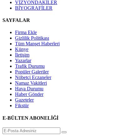
VİZYONDAKİLER
BİYOGRAFİLER
SAYFALAR
Firma Ekle
Gizlilik Politikası
Tüm Manşet Haberleri
Künye
İletişim
Yazarlar
Trafik Durumu
Popüler Galeriler
Nöbetçi Eczaneler
Namaz Vakitleri
Hava Durumu
Haber Gönder
Gazeteler
Fikstür
E-BÜLTEN ABONELİĞİ