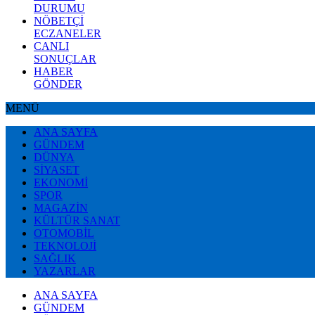
DURUMU
NÖBETÇİ
ECZANELER
CANLI
SONUÇLAR
HABER
GÖNDER
MENÜ
ANA SAYFA
GÜNDEM
DÜNYA
SİYASET
EKONOMİ
SPOR
MAGAZİN
KÜLTÜR SANAT
OTOMOBİL
TEKNOLOJİ
SAĞLIK
YAZARLAR
ANA SAYFA
GÜNDEM