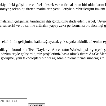
kiye’deki gelişimine en fazla destek veren firmalardan biri olduklarını 
anıtıyor, teknoloji üreten markaların yetkilileriyle birebir iletişim imka
rmalarının çalışanları tarafından ilgi gördüğünü ifade eden Sarpel, “Ay
rsal serisi ve bu seri ile arttırılan yapay zeka performansı oldukça ilgi
örünün gelişimine katkı sağlayacak çok sayıda etkinlik düzenlemeyi pl
venlik gibi konularda Tech Dayler ve Accelerator Workshopslar gerçekleş
ümleriyle geliştirdiğimiz projelerimiz başta olmak üzere Ar-Ge Merke
e görüşme, yeni teknolojileri birinci ağızdan dinleme fırsatı sunacağız.”
GÖNDER