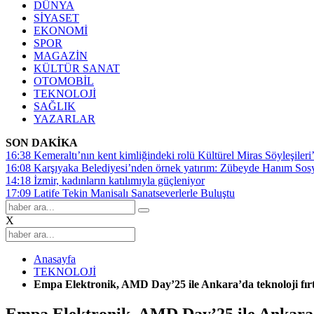
DÜNYA
SİYASET
EKONOMİ
SPOR
MAGAZİN
KÜLTÜR SANAT
OTOMOBİL
TEKNOLOJİ
SAĞLIK
YAZARLAR
SON DAKİKA
16:38
Kemeraltı’nın kent kimliğindeki rolü Kültürel Miras Söyleşileri’
16:08
Karşıyaka Belediyesi’nden örnek yatırım: Zübeyde Hanım Sosyal
14:18
İzmir, kadınların katılımıyla güçleniyor
17:09
Latife Tekin Manisalı Sanatseverlerle Buluştu
X
Anasayfa
TEKNOLOJİ
Empa Elektronik, AMD Day’25 ile Ankara’da teknoloji fırtı
Empa Elektronik, AMD Day’25 ile Ankara’da