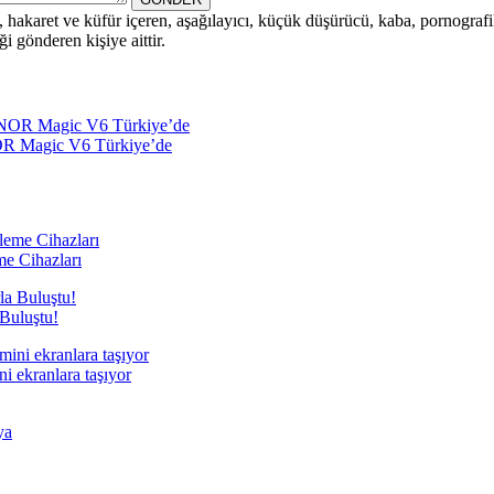
i, hakaret ve küfür içeren, aşağılayıcı, küçük düşürücü, kaba, pornografik,
i gönderen kişiye aittir.
NOR Magic V6 Türkiye’de
e Cihazları
Buluştu!
i ekranlara taşıyor
ya