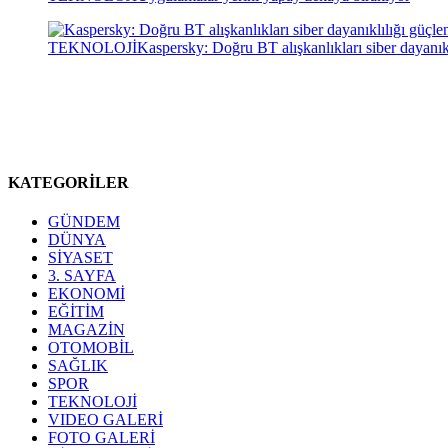
TEKNOLOJİ
Kaspersky: Doğru BT alışkanlıkları siber dayanıkl
KATEGORİLER
GÜNDEM
DÜNYA
SİYASET
3. SAYFA
EKONOMİ
EĞİTİM
MAGAZİN
OTOMOBİL
SAĞLIK
SPOR
TEKNOLOJİ
VIDEO GALERİ
FOTO GALERİ