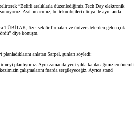
belirterek “Belirli aralıklarla düzenlediğimiz Tech Day elektronik
nı sunuyoruz. Asıl amacımız, bu teknolojileri dünya ile aynı anda
rıca TÜBİTAK, özel sektör firmaları ve üniversitelerden gelen çok
 gördü” diye konuştu.
anladıklarını anlatan Sarpel, şunları söyledi:
tirmeyi planlıyoruz. Aynı zamanda yeni yılda katılacağımız en önemli
zimizin çalışmalarını fuarda sergileyeceğiz. Ayrıca stand