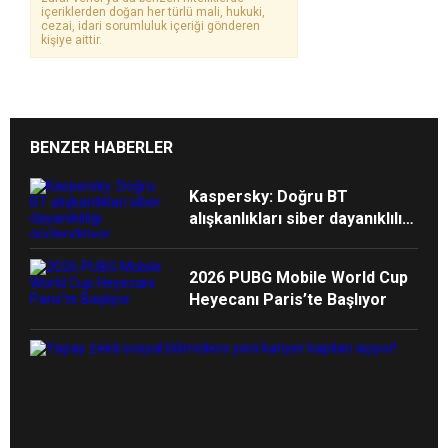
içeriklerden doğan her türlü mali, hukuki,
cezai, idari sorumluluk içeriği gönderen
kişiye aittir.
BENZER HABERLER
Kaspersky: Doğru BT
alışkanlıkları siber dayanıklılığı
güçlendiriyor
2026 PUBG Mobile World Cup
Heyecanı Paris’te Başlıyor