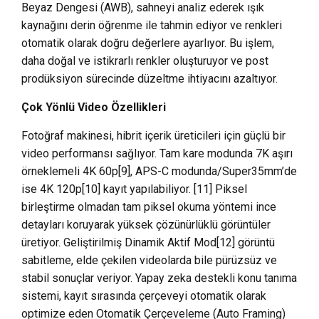
Beyaz Dengesi (AWB), sahneyi analiz ederek ışık
kaynağını derin öğrenme ile tahmin ediyor ve renkleri
otomatik olarak doğru değerlere ayarlıyor. Bu işlem,
daha doğal ve istikrarlı renkler oluşturuyor ve post
prodüksiyon sürecinde düzeltme ihtiyacını azaltıyor.
Çok Yönlü Video Özellikleri
Fotoğraf makinesi, hibrit içerik üreticileri için güçlü bir
video performansı sağlıyor. Tam kare modunda 7K aşırı
örneklemeli 4K 60p[9], APS-C modunda/Super35mm’de
ise 4K 120p[10] kayıt yapılabiliyor. [11] Piksel
birleştirme olmadan tam piksel okuma yöntemi ince
detayları koruyarak yüksek çözünürlüklü görüntüler
üretiyor. Geliştirilmiş Dinamik Aktif Mod[12] görüntü
sabitleme, elde çekilen videolarda bile pürüzsüz ve
stabil sonuçlar veriyor. Yapay zeka destekli konu tanıma
sistemi, kayıt sırasında çerçeveyi otomatik olarak
optimize eden Otomatik Çerçeveleme (Auto Framing)