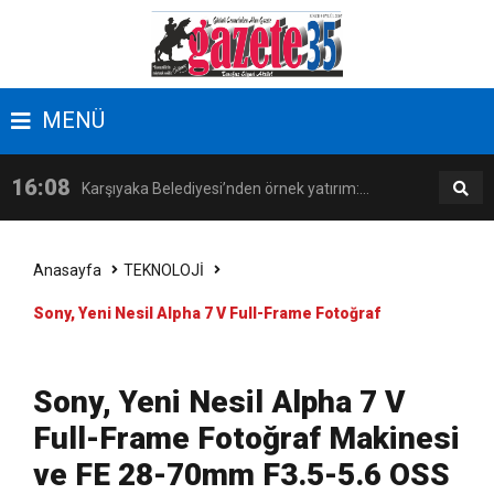
17:09
Latife Tekin Manisalı Sanatseverlerle Buluştu
MENÜ
16:38
Kemeraltı’nın kent kimliğindeki rolü Kültürel
16:08
Karşıyaka Belediyesi’nden örnek yatırım:
Miras Söyleşileri’nde ele alındı
14:18
İzmir, kadınların katılımıyla güçleniyor
Zübeyde Hanım Sosyal Tesisi açılıyor!
Anasayfa
TEKNOLOJİ
Sony, Yeni Nesil Alpha 7 V Full-Frame Fotoğraf
17:09
Latife Tekin Manisalı Sanatseverlerle Buluştu
Makinesi ve FE 28-70mm F3.5-5.6 OSS II Standart
16:38
Kemeraltı’nın kent kimliğindeki rolü Kültürel
Sony, Yeni Nesil Alpha 7 V
Zoom Lensini Tanıttı
Full-Frame Fotoğraf Makinesi
Miras Söyleşileri’nde ele alındı
ve FE 28-70mm F3.5-5.6 OSS