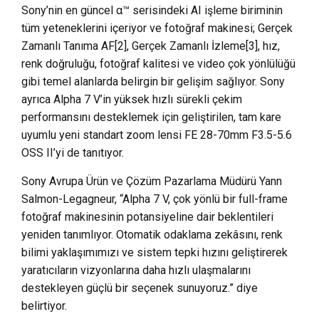
Sony’nin en güncel α™ serisindeki AI işleme biriminin
tüm yeteneklerini içeriyor ve fotoğraf makinesi; Gerçek
Zamanlı Tanıma AF[2], Gerçek Zamanlı İzleme[3], hız,
renk doğruluğu, fotoğraf kalitesi ve video çok yönlülüğü
gibi temel alanlarda belirgin bir gelişim sağlıyor. Sony
ayrıca Alpha 7 V’in yüksek hızlı sürekli çekim
performansını desteklemek için geliştirilen, tam kare
uyumlu yeni standart zoom lensi FE 28-70mm F3.5-5.6
OSS II’yi de tanıtıyor.
Sony Avrupa Ürün ve Çözüm Pazarlama Müdürü Yann
Salmon-Legagneur, “Alpha 7 V, çok yönlü bir full-frame
fotoğraf makinesinin potansiyeline dair beklentileri
yeniden tanımlıyor. Otomatik odaklama zekâsını, renk
bilimi yaklaşımımızı ve sistem tepki hızını geliştirerek
yaratıcıların vizyonlarına daha hızlı ulaşmalarını
destekleyen güçlü bir seçenek sunuyoruz.” diye
belirtiyor.