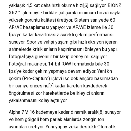
yaklaşık 4,5 kat daha hızlı okuma hızı[6] sağlıyor. BIONZ
XR2™ işlemciyle birlikte çalışarak minimum bozulmayla
yüksek görüntü kalitesi üretiyor. Sistem saniyede 60
AF/AE hesaplaması yapıyor ve AF/AE izleme ile 30
fps’ye kadar karartmasız sürekli çekim performansı
sunuyor. Spor ve vahşi yaşam gibi hızlı aksiyon içeren
sahnelerde kritik anların kaçırılmasını önleyen bu yapı,
fotoğrafçıya güvenilir bir takip deneyimi sağlıyor.
Fotoğraf makinesi, 14-bit RAW formatında bile 30
fps’ye kadar çekim yapmaya devam ediyor. Yeni ön
çekim (Pre-Capture) işlevi ise deklanşöre basılmadan
bir saniye öncesine[7] kadar kareleri kaydederek
öngörülmesi zor hareketlerde belirleyici anların
yakalanmasını kolaylaştırıyor.
Alpha 7 V, 16 kademeye kadar dinamik aralık[8] sunuyor
ve hem gölgeli hem parlak alanlarda zengin ton
ayrıntıları üretiyor. Yeni yapay zeka destekli Otomatik