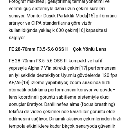
Fotoğraf makinesi, geliştirilmiş termal yönetimi ve
verimli güç sistemiyle daha uzun çekim süreleri
sunuyor. Monitör Düşük Parlaklık Modu[15] pil ömrünü
artırıyor ve CIPA standartlarına göre vizör
kullanıldığında yaklaşık 630 çekim[16] kapasitesi
sağlıyor.
FE 28-70mm F3.5-5.6 OSS II – Çok Yönlü Lens
FE 28-70mm F3.5-5.6 OSS II, kompakt ve hafif
yapısıyla Alpha 7 V’in sürekli çekim[17] performansını
en iyi şekilde destekliyor. Uyumlu gövdelerde 120 fps
AF/AE[18] izleme yapabiliyor, zoom sırasında hızlı
otomatik odaklama performansını koruyor ve gövde–
lens koordineli görüntü sabitleme sistemiyle akıcı
sonuçlar üretiyor. Dahili nefes alma (focus breathing)
telafisi de video çekimlerinde kararlı bir görüntü elde
edilmesini sağlıyor. Dinamik aksiyon çekimlerinden hızlı
tempolu etkinliklere kadar birçok senaryoda güvenilir