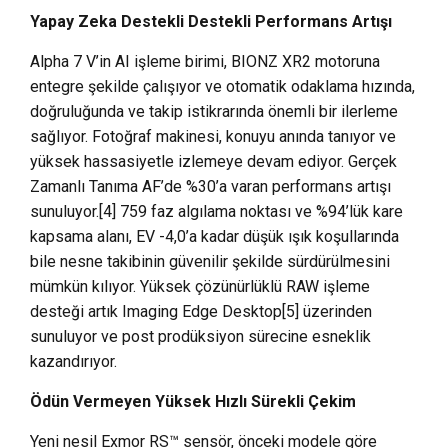
Yapay Zeka Destekli Destekli Performans Artışı
Alpha 7 V’in AI işleme birimi, BIONZ XR2 motoruna
entegre şekilde çalışıyor ve otomatik odaklama hızında,
doğruluğunda ve takip istikrarında önemli bir ilerleme
sağlıyor. Fotoğraf makinesi, konuyu anında tanıyor ve
yüksek hassasiyetle izlemeye devam ediyor. Gerçek
Zamanlı Tanıma AF’de %30’a varan performans artışı
sunuluyor.[4] 759 faz algılama noktası ve %94’lük kare
kapsama alanı, EV -4,0’a kadar düşük ışık koşullarında
bile nesne takibinin güvenilir şekilde sürdürülmesini
mümkün kılıyor. Yüksek çözünürlüklü RAW işleme
desteği artık Imaging Edge Desktop[5] üzerinden
sunuluyor ve post prodüksiyon sürecine esneklik
kazandırıyor.
Ödün Vermeyen Yüksek Hızlı Sürekli Çekim
Yeni nesil Exmor RS™ sensör, önceki modele göre