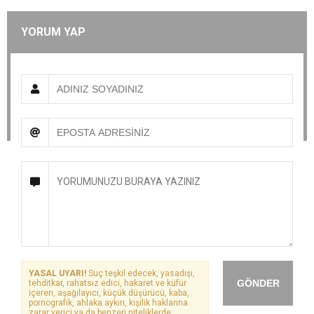
YORUM YAP
YASAL UYARI!
Suç teşkil edecek, yasadışı,
GÖNDER
tehditkar, rahatsız edici, hakaret ve küfür
içeren, aşağılayıcı, küçük düşürücü, kaba,
pornografik, ahlaka aykırı, kişilik haklarına
zarar verici ya da benzeri niteliklerde