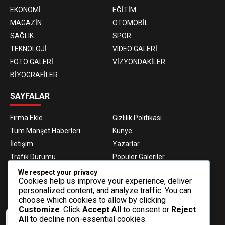
EKONOMİ
EĞİTİM
MAGAZİN
OTOMOBİL
SAĞLIK
SPOR
TEKNOLOJİ
VIDEO GALERİ
FOTO GALERİ
VİZYONDAKİLER
BİYOGRAFİLER
SAYFALAR
Firma Ekle
Gizlilik Politikası
Tüm Manşet Haberleri
Künye
İletişim
Yazarlar
Trafik Durumu
Popüler Galeriler
Nöbetçi Eczaneler
Namaz Vakitleri
We respect your privacy
Cookies help us improve your experience, deliver
Hava Durumu
Haber Gönder
personalized content, and analyze traffic. You can
Gazeteler
Fikstür
choose which cookies to allow by clicking
Customize
. Click
Accept All
to consent or
Reject
E-BÜLTEN ABONELİĞİ
All
to decline non-essential cookies.