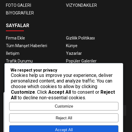
FOTO GALERİ
VİZYONDAKİLER
BİYOGRAFİLER
SAYFALAR
Firma Ekle
Gizlilik Politikası
Tüm Manşet Haberleri
Künye
İletişim
Yazarlar
Trafik Durumu
Popüler Galeriler
Nöbetçi Eczaneler
Namaz Vakitleri
We respect your privacy
Cookies help us improve your experience, deliver
Hava Durumu
Haber Gönder
personalized content, and analyze traffic. You can
Gazeteler
Fikstür
choose which cookies to allow by clicking
Customize
. Click
Accept All
to consent or
Reject
E-BÜLTEN ABONELİĞİ
All
to decline non-essential cookies.
Veri politikasındaki amaçlarla sınırlı ve
Customize
mevzuata uygun şekilde çerez
konumlandırmaktayız. Detaylar için veri
politikamızı inceleyebilirsiniz.
Reject All
E-Bülten aboneliği ile haberlere daha hızlı erişin.
Daha fazla bilgi
Accept All