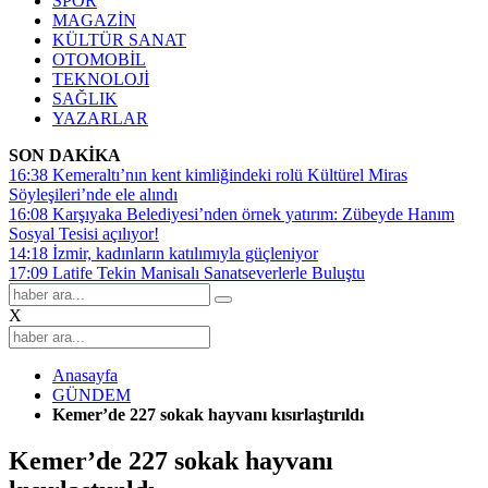
SPOR
MAGAZİN
KÜLTÜR SANAT
OTOMOBİL
TEKNOLOJİ
SAĞLIK
YAZARLAR
SON DAKİKA
16:38
Kemeraltı’nın kent kimliğindeki rolü Kültürel Miras
Söyleşileri’nde ele alındı
16:08
Karşıyaka Belediyesi’nden örnek yatırım: Zübeyde Hanım
Sosyal Tesisi açılıyor!
14:18
İzmir, kadınların katılımıyla güçleniyor
17:09
Latife Tekin Manisalı Sanatseverlerle Buluştu
X
Anasayfa
GÜNDEM
Kemer’de 227 sokak hayvanı kısırlaştırıldı
Kemer’de 227 sokak hayvanı