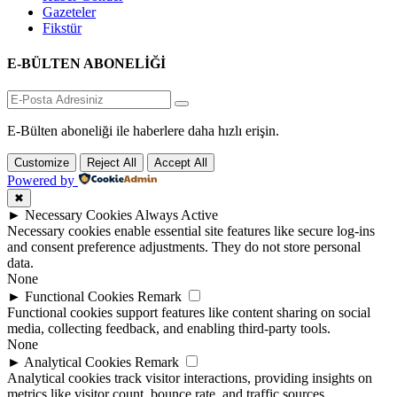
Gazeteler
Fikstür
E-BÜLTEN ABONELİĞİ
E-Bülten aboneliği ile haberlere daha hızlı erişin.
Customize
Reject All
Accept All
Powered by
✖
►
Necessary Cookies
Always Active
Necessary cookies enable essential site features like secure log-ins
and consent preference adjustments. They do not store personal
data.
None
►
Functional Cookies
Remark
Functional cookies support features like content sharing on social
media, collecting feedback, and enabling third-party tools.
None
►
Analytical Cookies
Remark
Analytical cookies track visitor interactions, providing insights on
metrics like visitor count, bounce rate, and traffic sources.