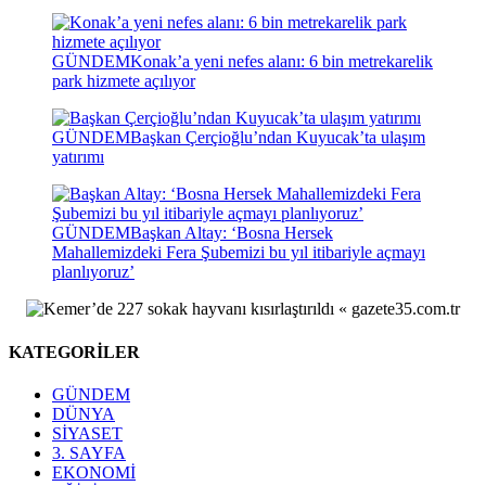
GÜNDEM
Konak’a yeni nefes alanı: 6 bin metrekarelik
park hizmete açılıyor
GÜNDEM
Başkan Çerçioğlu’ndan Kuyucak’ta ulaşım
yatırımı
GÜNDEM
Başkan Altay: ‘Bosna Hersek
Mahallemizdeki Fera Şubemizi bu yıl itibariyle açmayı
planlıyoruz’
KATEGORİLER
GÜNDEM
DÜNYA
SİYASET
3. SAYFA
EKONOMİ