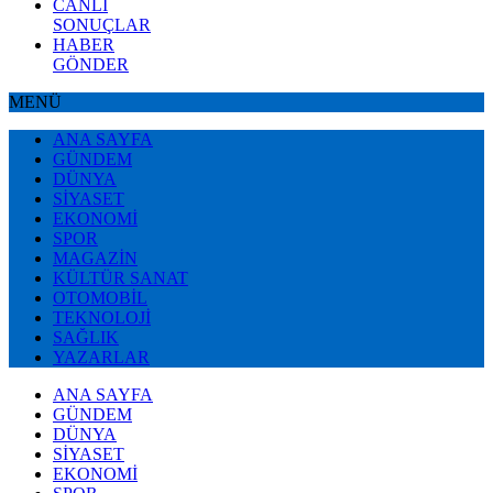
CANLI
SONUÇLAR
HABER
GÖNDER
MENÜ
ANA SAYFA
GÜNDEM
DÜNYA
SİYASET
EKONOMİ
SPOR
MAGAZİN
KÜLTÜR SANAT
OTOMOBİL
TEKNOLOJİ
SAĞLIK
YAZARLAR
ANA SAYFA
GÜNDEM
DÜNYA
SİYASET
EKONOMİ