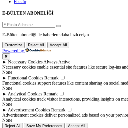
Fikstür
E-BÜLTEN ABONELİĞİ
E-Bülten aboneliği ile haberlere daha hızlı erişin.
Customize
Reject All
Accept All
Powered by
✖
►
Necessary Cookies
Always Active
Necessary cookies enable essential site features like secure log-ins a
None
►
Functional Cookies
Remark
Functional cookies support features like content sharing on social medi
None
►
Analytical Cookies
Remark
Analytical cookies track visitor interactions, providing insights on metr
None
►
Advertisement Cookies
Remark
Advertisement cookies deliver personalized ads based on your previous
None
Reject All
Save My Preferences
Accept All