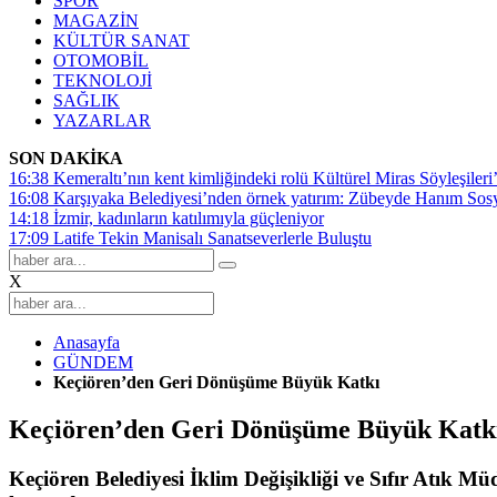
SPOR
MAGAZİN
KÜLTÜR SANAT
OTOMOBİL
TEKNOLOJİ
SAĞLIK
YAZARLAR
SON DAKİKA
16:38
Kemeraltı’nın kent kimliğindeki rolü Kültürel Miras Söyleşileri’
16:08
Karşıyaka Belediyesi’nden örnek yatırım: Zübeyde Hanım Sosyal
14:18
İzmir, kadınların katılımıyla güçleniyor
17:09
Latife Tekin Manisalı Sanatseverlerle Buluştu
X
Anasayfa
GÜNDEM
Keçiören’den Geri Dönüşüme Büyük Katkı
Keçiören’den Geri Dönüşüme Büyük Katk
Keçiören Belediyesi İklim Değişikliği ve Sıfır Atık M