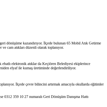
ak geri dönüşüme kazandırıyor. İlçede bulunan 65 Mobil Atık Getirme
ler ve cam atıkları düzenli olarak toplanıyor.
ük ebatlı elektronik atıklar da Keçiören Belediyesi ekiplerince
 yeniden elyaf ile kumaş üretiminde değerlendiriliyor.
oplanıyor. İlçede çevre bilincini artırmak amacıyla okullarda eğitimler
ini ise 0312 359 10 27 numaralı Geri Dönüşüm Danışma Hattı