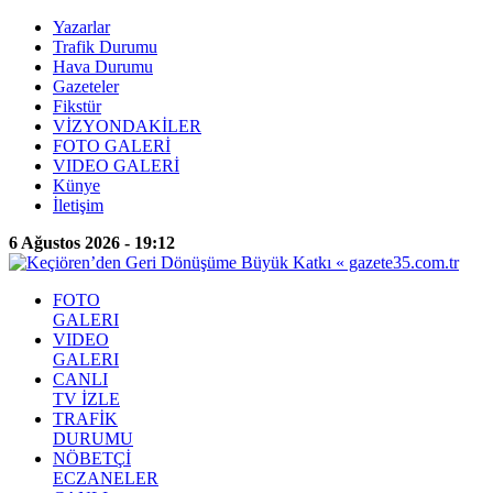
Yazarlar
Trafik Durumu
Hava Durumu
Gazeteler
Fikstür
VİZYONDAKİLER
FOTO GALERİ
VIDEO GALERİ
Künye
İletişim
6 Ağustos 2026 - 19:12
FOTO
GALERI
VIDEO
GALERI
CANLI
TV İZLE
TRAFİK
DURUMU
NÖBETÇİ
ECZANELER