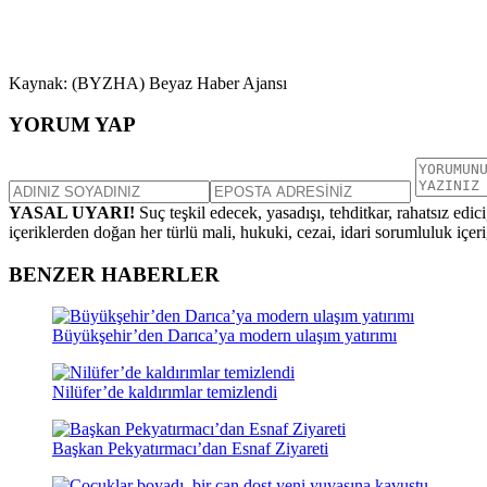
Kaynak: (BYZHA) Beyaz Haber Ajansı
YORUM YAP
YASAL UYARI!
Suç teşkil edecek, yasadışı, tehditkar, rahatsız edic
içeriklerden doğan her türlü mali, hukuki, cezai, idari sorumluluk içeriğ
BENZER HABERLER
Büyükşehir’den Darıca’ya modern ulaşım yatırımı
Nilüfer’de kaldırımlar temizlendi
Başkan Pekyatırmacı’dan Esnaf Ziyareti