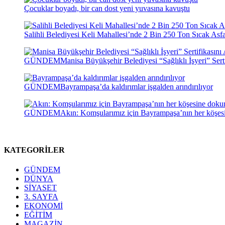
Çocuklar boyadı, bir can dost yeni yuvasına kavuştu
Salihli Belediyesi Keli Mahallesi’nde 2 Bin 250 Ton Sıcak Asf
GÜNDEM
Manisa Büyükşehir Belediyesi “Sağlıklı İşyeri” Serti
GÜNDEM
Bayrampaşa’da kaldırımlar işgalden arındırılıyor
GÜNDEM
Akın: Komşularımız için Bayrampaşa’nın her köşe
KATEGORİLER
GÜNDEM
DÜNYA
SİYASET
3. SAYFA
EKONOMİ
EĞİTİM
MAGAZİN