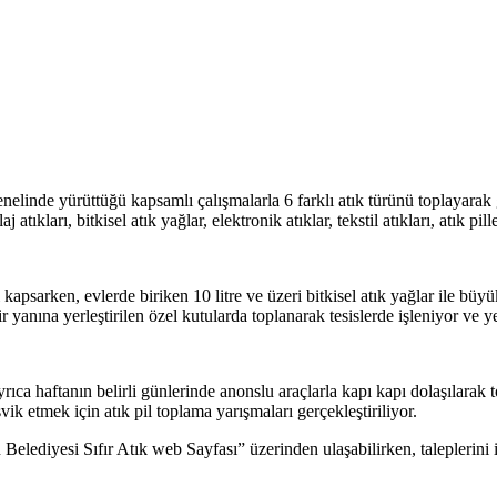
enelinde yürüttüğü kapsamlı çalışmalarla 6 farklı atık türünü toplayar
kları, bitkisel atık yağlar, elektronik atıklar, tekstil atıkları, atık pil
 kapsarken, evlerde biriken 10 litre ve üzeri bitkisel atık yağlar ile büy
bir yanına yerleştirilen özel kutularda toplanarak tesislerde işleniyor ve
ca haftanın belirli günlerinde anonslu araçlarla kapı kapı dolaşılarak t
ik etmek için atık pil toplama yarışmaları gerçekleştiriliyor.
 Belediyesi Sıfır Atık web Sayfası” üzerinden ulaşabilirken, talepler