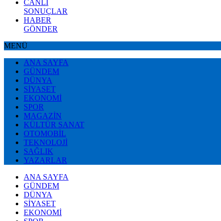
CANLI
SONUÇLAR
HABER
GÖNDER
MENÜ
ANA SAYFA
GÜNDEM
DÜNYA
SİYASET
EKONOMİ
SPOR
MAGAZİN
KÜLTÜR SANAT
OTOMOBİL
TEKNOLOJİ
SAĞLIK
YAZARLAR
ANA SAYFA
GÜNDEM
DÜNYA
SİYASET
EKONOMİ