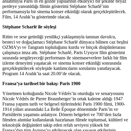
anlatımıyla Paris’in en gözde yapılarının etkileyici bir şekilde beyaz
perdeye yansıtıldığı filmin gösterimi Stéphane Scharlé’nin
performansıyla bir sinema konser etkinliği olarak gerçekleştirilecek.
Film, 14 Aralık’ta gösterimde olacak.
Stéphane Scharlé ile söyleşi
Ritim ve sese getirdiği yenilikçi yaklaşımıyla tanınan davulcu,
besteci ve doğaçlamacı Stéphane Scharlé dünyaca bilinen caz beşlisi
OZMA’yı ve Tangram topluluğunu kurdu ve birçok disiplinlerarası
çalışmaya imza attı. Stéphane Scharlé, Paris Uyuyor film gösterimi
sırasında sergileyeceği performans ile sinemaseverlere farklı bir film
izleme deneyimi yaşatacak ve sinema konser etkinliği sonrasında
gerçekleştirilecek söyleşide katılımcıların sorularını yanıtlayacak.
Program 14 Aralık’ta saat 20.00’de olacak.
Fransa’ya tarihsel bir bakış: Paris 1900
Yönetmen koltuğunda Nicole Védrès’in oturduğu ve senaryosunu
Nicole Védrès ile Pierre Braunberger’in ortak kaleme aldığı 1947
Fransa yapımı tarih ve belgesel türlerindeki Paris 1900 filmi, 1900-
1914 yılları arasındaki La Belle Époque döneminde Paris’in ve
Parislilerin yaşamını anlatıyor. Dönem belgeleri ve 700’den fazla
filmden alıntılar kullanılarak hazırlanan filmde toplumsal, kültürel ve
teknolojik değişimleri takip eden refah seviyesi yüksek bir
Fransa’dan tüm Avrupa’yı etkileyecek olan savaşın etkilerinin