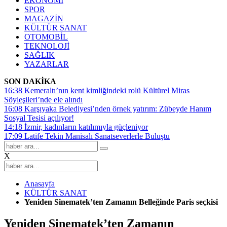
EKONOMİ
SPOR
MAGAZİN
KÜLTÜR SANAT
OTOMOBİL
TEKNOLOJİ
SAĞLIK
YAZARLAR
SON DAKİKA
16:38
Kemeraltı’nın kent kimliğindeki rolü Kültürel Miras
Söyleşileri’nde ele alındı
16:08
Karşıyaka Belediyesi’nden örnek yatırım: Zübeyde Hanım
Sosyal Tesisi açılıyor!
14:18
İzmir, kadınların katılımıyla güçleniyor
17:09
Latife Tekin Manisalı Sanatseverlerle Buluştu
X
Anasayfa
KÜLTÜR SANAT
Yeniden Sinematek’ten Zamanın Belleğinde Paris seçkisi
Yeniden Sinematek’ten Zamanın