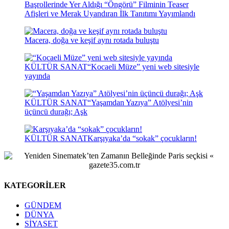
Başrollerinde Yer Aldığı “Öngörü” Filminin Teaser
Afişleri ve Merak Uyandıran İlk Tanıtımı Yayımlandı
Macera, doğa ve keşif aynı rotada buluştu
KÜLTÜR SANAT
“Kocaeli Müze” yeni web sitesiyle
yayında
KÜLTÜR SANAT
“Yaşamdan Yazıya” Atölyesi’nin
üçüncü durağı; Aşk
KÜLTÜR SANAT
Karşıyaka’da “sokak” çocukların!
KATEGORİLER
GÜNDEM
DÜNYA
SİYASET