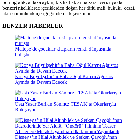
pornografik, ahlaka aykırı, kişilik haklarına zarar verici ya da
benzeri niteliklerde içeriklerden doğan her türlü mali, hukuki, cezai,
idari sorumluluk içeriği gönderen kişiye aittir.
BENZER HABERLER
Maltepe’de çocuklar kitapların renkli dünyasında
buluştu
Konya Büyükşehir’in Baba-Oğul Kampı Ağustos
Ayında da Devam Edecek
Usta Yazar Burhan Sönmez TESAK’ta Okurlarıyla
Buluşuyor
Disney+’ın Hilal Altınbilek ve Serkan Çayoğlu’nun