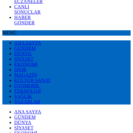
ECZANELER
CANLI
SONUÇLAR
HABER
GÖNDER
MENÜ
ANA SAYFA
GÜNDEM
DÜNYA
SİYASET
EKONOMİ
SPOR
MAGAZİN
KÜLTÜR SANAT
OTOMOBİL
TEKNOLOJİ
SAĞLIK
YAZARLAR
ANA SAYFA
GÜNDEM
DÜNYA
SİYASET