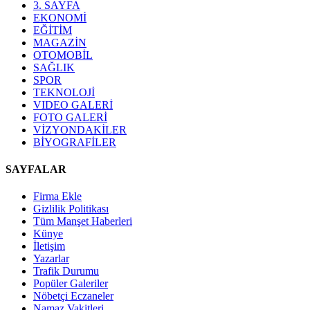
3. SAYFA
EKONOMİ
EĞİTİM
MAGAZİN
OTOMOBİL
SAĞLIK
SPOR
TEKNOLOJİ
VIDEO GALERİ
FOTO GALERİ
VİZYONDAKİLER
BİYOGRAFİLER
SAYFALAR
Firma Ekle
Gizlilik Politikası
Tüm Manşet Haberleri
Künye
İletişim
Yazarlar
Trafik Durumu
Popüler Galeriler
Nöbetçi Eczaneler
Namaz Vakitleri