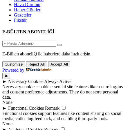
Hava Durumu
Haber Gönder
Gazeteler
Fikstür
E-BÜLTEN ABONELİĞİ
E-Bülten aboneliği ile haberlere daha hızlı erişin.
Customize
Reject All
Accept All
Powered by
✖
►
Necessary Cookies
Always Active
Necessary cookies enable essential site features like secure log-ins
and consent preference adjustments. They do not store personal
data.
None
►
Functional Cookies
Remark
Functional cookies support features like content sharing on social
media, collecting feedback, and enabling third-party tools.
None
►
Analytical Cookies
Remark