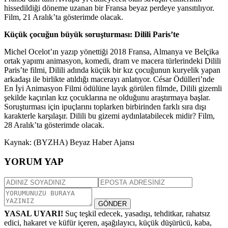
hissedildiği döneme uzanan bir Fransa beyaz perdeye yansıtılıyor.
Film, 21 Aralık’ta gösterimde olacak.
Küçük çocuğun büyük soruşturması: Dilili Paris’te
Michel Ocelot’ın yazıp yönettiği 2018 Fransa, Almanya ve Belçika
ortak yapımı animasyon, komedi, dram ve macera türlerindeki Dilili
Paris’te filmi, Dilili adında küçük bir kız çocuğunun kuryelik yapan
arkadaşı ile birlikte atıldığı macerayı anlatıyor. César Ödülleri’nde
En İyi Animasyon Filmi ödülüne layık görülen filmde, Dilili gizemli
şekilde kaçırılan kız çocuklarına ne olduğunu araştırmaya başlar.
Soruşturması için ipuçlarını toplarken birbirinden farklı sıra dışı
karakterle karşılaşır. Dilili bu gizemi aydınlatabilecek midir? Film,
28 Aralık’ta gösterimde olacak.
Kaynak: (BYZHA) Beyaz Haber Ajansı
YORUM YAP
GÖNDER
YASAL UYARI!
Suç teşkil edecek, yasadışı, tehditkar, rahatsız
edici, hakaret ve küfür içeren, aşağılayıcı, küçük düşürücü, kaba,