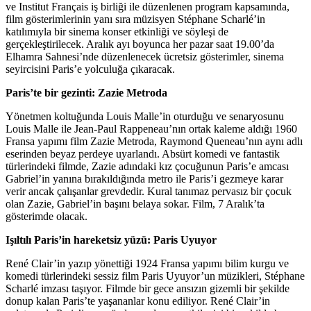
ve Institut Français iş birliği ile düzenlenen program kapsamında,
film gösterimlerinin yanı sıra müzisyen Stéphane Scharlé’in
katılımıyla bir sinema konser etkinliği ve söyleşi de
gerçekleştirilecek. Aralık ayı boyunca her pazar saat 19.00’da
Elhamra Sahnesi’nde düzenlenecek ücretsiz gösterimler, sinema
seyircisini Paris’e yolculuğa çıkaracak.
Paris’te bir gezinti: Zazie Metroda
Yönetmen koltuğunda Louis Malle’in oturduğu ve senaryosunu
Louis Malle ile Jean-Paul Rappeneau’nın ortak kaleme aldığı 1960
Fransa yapımı film Zazie Metroda, Raymond Queneau’nın aynı adlı
eserinden beyaz perdeye uyarlandı. Absürt komedi ve fantastik
türlerindeki filmde, Zazie adındaki kız çocuğunun Paris’e amcası
Gabriel’in yanına bırakıldığında metro ile Paris’i gezmeye karar
verir ancak çalışanlar grevdedir. Kural tanımaz pervasız bir çocuk
olan Zazie, Gabriel’in başını belaya sokar. Film, 7 Aralık’ta
gösterimde olacak.
Işıltılı Paris’in hareketsiz yüzü: Paris Uyuyor
René Clair’in yazıp yönettiği 1924 Fransa yapımı bilim kurgu ve
komedi türlerindeki sessiz film Paris Uyuyor’un müzikleri, Stéphane
Scharlé imzası taşıyor. Filmde bir gece ansızın gizemli bir şekilde
donup kalan Paris’te yaşananlar konu ediliyor. René Clair’in