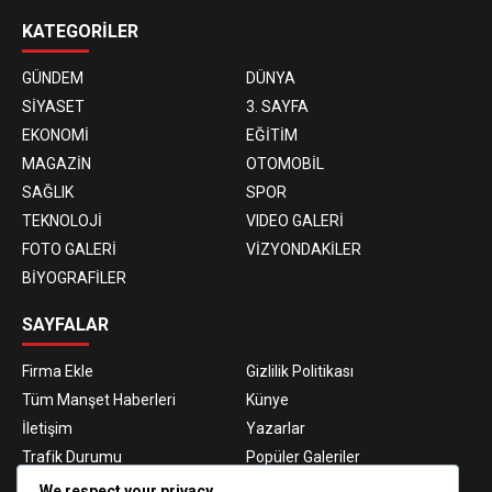
KATEGORİLER
GÜNDEM
DÜNYA
SİYASET
3. SAYFA
EKONOMİ
EĞİTİM
MAGAZİN
OTOMOBİL
SAĞLIK
SPOR
TEKNOLOJİ
VIDEO GALERİ
FOTO GALERİ
VİZYONDAKİLER
BİYOGRAFİLER
SAYFALAR
Firma Ekle
Gizlilik Politikası
Tüm Manşet Haberleri
Künye
İletişim
Yazarlar
Trafik Durumu
Popüler Galeriler
Nöbetçi Eczaneler
Namaz Vakitleri
We respect your privacy