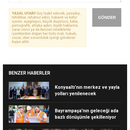
YASAL UYARI!
Suç teşkil edecek, yasadışı,
GÖNDER
tehditkar, rahatsız edici, hakaret ve küfür
içeren, aşağılayıcı, küçük düşürücü, kaba,
pornografik, ahlaka aykırı, kişilik haklarına
zarar verici ya da benzeri niteliklerde
içeriklerden doğan her türlü mali, hukuki,
cezai, idari sorumluluk içeriği gönderen
kişiye aittir.
BENZER HABERLER
Konyaaltı’nın merkez ve yayla
yolları yenilenecek
Bayrampaşa’nın geleceği ada
bazlı dönüşümle şekilleniyor