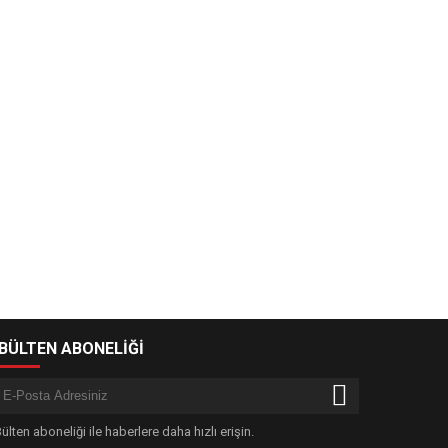
-BÜLTEN ABONELİĞİ
ülten aboneliği ile haberlere daha hızlı erişin.