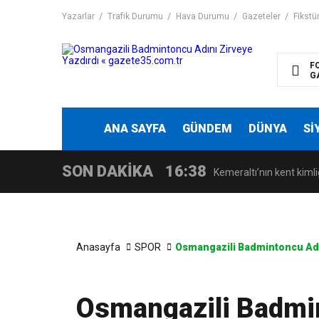
Yazarlar
Trafik Durumu
Hava Durumu
Gazeteler
Fikstü
F
G
ANA SAYFA
GÜNDEM
DÜNYA
Sİ
SON DAKİKA
16:38
Kemeraltı’nın kent kimliğ
Anasayfa
SPOR
Osmangazili Badmintoncu Adı
Osmangazili Badmin