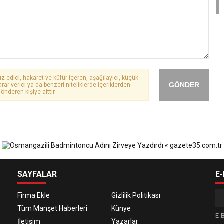
ız edici, hakaret ve küfür içeren, aşağılayıcı, küçük
GÖNDER
arar verici ya da benzeri niteliklerde içeriklerden
önderen kişiye aittir.
SAYFALAR
E
Firma Ekle
Gizlilik Politikası
Tüm Manşet Haberleri
Künye
E-B
İletişim
Yazarlar