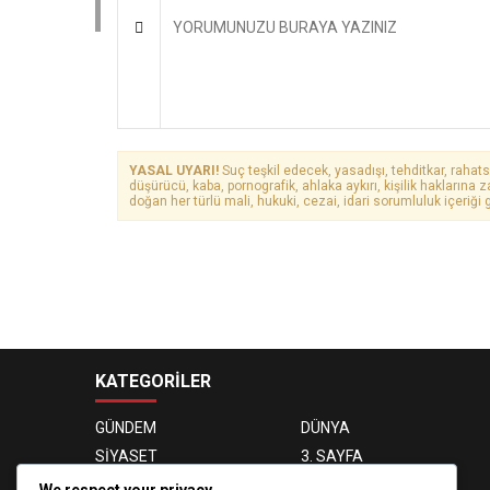
YASAL UYARI!
Suç teşkil edecek, yasadışı, tehditkar, rahats
düşürücü, kaba, pornografik, ahlaka aykırı, kişilik haklarına z
doğan her türlü mali, hukuki, cezai, idari sorumluluk içeriği g
KATEGORİLER
GÜNDEM
DÜNYA
SİYASET
3. SAYFA
EKONOMİ
EĞİTİM