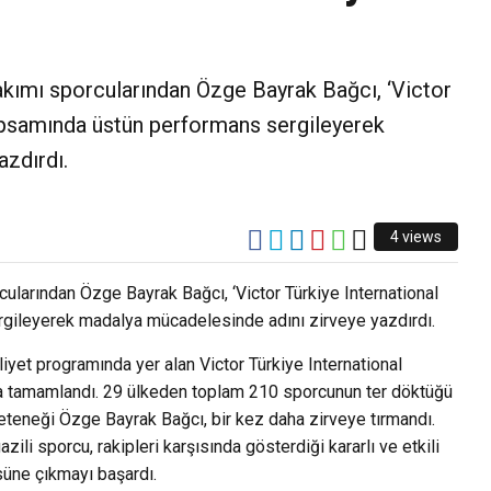
ımı sporcularından Özge Bayrak Bağcı, ‘Victor
apsamında üstün performans sergileyerek
zdırdı.
4 views
arından Özge Bayrak Bağcı, ‘Victor Türkiye International
ileyerek madalya mücadelesinde adını zirveye yazdırdı.
yet programında yer alan Victor Türkiye International
a tamamlandı. 29 ülkeden toplam 210 sporcunun ter döktüğü
neği Özge Bayrak Bağcı, bir kez daha zirveye tırmandı.
i sporcu, rakipleri karşısında gösterdiği kararlı ve etkili
süne çıkmayı başardı.