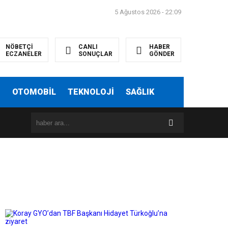
5 Ağustos 2026 - 22:09
NÖBETÇİ
CANLI
HABER
ECZANELER
SONUÇLAR
GÖNDER
T
OTOMOBİL
TEKNOLOJİ
SAĞLIK
16:08
Karşıyaka Belediyesi’nden örnek yatırım: Zübeyde Hanım