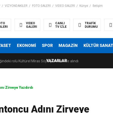
r
VİZYONDAKİLER
FOTO GALERİ
VIDEO GALERİ
Künye
İletişim
OTO
VIDEO
CANLI
TRAFİK
ALERI
GALERI
TV İZLE
DURUMU
YASET
EKONOMİ
SPOR
MAGAZİN
KÜLTÜR SANA
YAZARLAR
indeki rolü Kültürel Miras Söyleşileri’nde ele alındı
nı Zirveye Yazdırdı
toncu Adını Zirveye