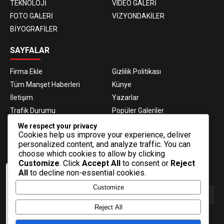
TEKNOLOJİ
VIDEO GALERİ
FOTO GALERİ
VİZYONDAKİLER
BİYOGRAFİLER
SAYFALAR
Firma Ekle
Gizlilik Politikası
Tüm Manşet Haberleri
Künye
İletişim
Yazarlar
Trafik Durumu
Popüler Galeriler
Nöbetçi Eczaneler
Namaz Vakitleri
We respect your privacy
Cookies help us improve your experience, deliver
Hava Durumu
Haber Gönder
personalized content, and analyze traffic. You can
Gazeteler
Fikstür
choose which cookies to allow by clicking
Customize
. Click
Accept All
to consent or
Reject
E-BÜLTEN ABONELİĞİ
All
to decline non-essential cookies.
Veri politikasındaki amaçlarla sınırlı ve
Customize
mevzuata uygun şekilde çerez
konumlandırmaktayız. Detaylar için veri
politikamızı inceleyebilirsiniz.
Reject All
E-Bülten aboneliği ile haberlere daha hızlı erişin.
Daha fazla bilgi