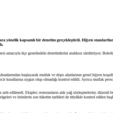
anlara yönelik kapsamlı bir denetim gerçekleştirdi. Hijyen standartl
ı.
mesi amacıyla ilçe genelindeki denetimlerini aralıksız sürdürüyor. Beledi
ruhsatlarından başlayarak mutfak ve depo alanlarının genel hijyen koşull
incir kurallarına uygun olup olmadığı kontrol edildi. Ayrıca mutfak pers
 ardı edilmedi. Ekipler; restoranların atık yağ sözleşmelerini, düzenli b
lgeleri ve ürünlerin son tüketim tarihleri de titizlikle kontrol edilen baş