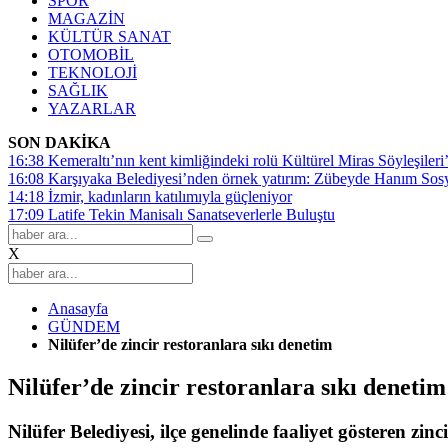
SPOR
MAGAZİN
KÜLTÜR SANAT
OTOMOBİL
TEKNOLOJİ
SAĞLIK
YAZARLAR
SON DAKİKA
16:38
Kemeraltı’nın kent kimliğindeki rolü Kültürel Miras Söyleşileri’
16:08
Karşıyaka Belediyesi’nden örnek yatırım: Zübeyde Hanım Sosyal
14:18
İzmir, kadınların katılımıyla güçleniyor
17:09
Latife Tekin Manisalı Sanatseverlerle Buluştu
X
Anasayfa
GÜNDEM
Nilüfer’de zincir restoranlara sıkı denetim
Nilüfer’de zincir restoranlara sıkı denetim
Nilüfer Belediyesi, ilçe genelinde faaliyet gösteren zin