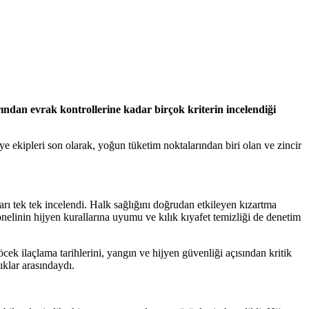
arından evrak kontrollerine kadar birçok kriterin incelendiği
ye ekipleri son olarak, yoğun tüketim noktalarından biri olan ve zincir
arı tek tek incelendi. Halk sağlığını doğrudan etkileyen kızartma
onelinin hijyen kurallarına uyumu ve kılık kıyafet temizliği de denetim
öcek ilaçlama tarihlerini, yangın ve hijyen güvenliği açısından kritik
lıklar arasındaydı.