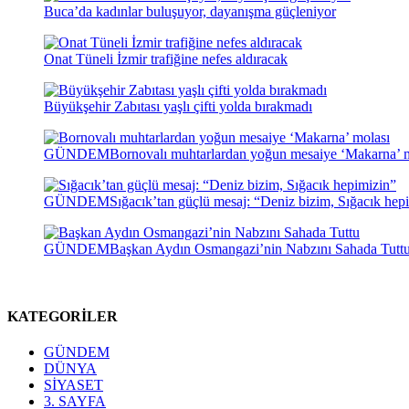
Buca’da kadınlar buluşuyor, dayanışma güçleniyor
Onat Tüneli İzmir trafiğine nefes aldıracak
Büyükşehir Zabıtası yaşlı çifti yolda bırakmadı
GÜNDEM
Bornovalı muhtarlardan yoğun mesaiye ‘Makarna’ 
GÜNDEM
Sığacık’tan güçlü mesaj: “Deniz bizim, Sığacık hep
GÜNDEM
Başkan Aydın Osmangazi’nin Nabzını Sahada Tutt
KATEGORİLER
GÜNDEM
DÜNYA
SİYASET
3. SAYFA