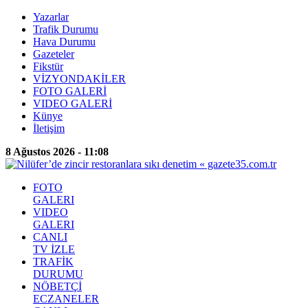
Yazarlar
Trafik Durumu
Hava Durumu
Gazeteler
Fikstür
VİZYONDAKİLER
FOTO GALERİ
VIDEO GALERİ
Künye
İletişim
8 Ağustos 2026 - 11:08
FOTO
GALERI
VIDEO
GALERI
CANLI
TV İZLE
TRAFİK
DURUMU
NÖBETÇİ
ECZANELER