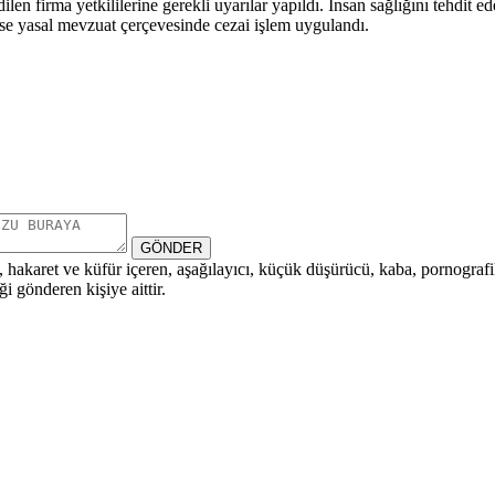
len firma yetkililerine gerekli uyarılar yapıldı. İnsan sağlığını tehdit 
a ise yasal mevzuat çerçevesinde cezai işlem uygulandı.
GÖNDER
i, hakaret ve küfür içeren, aşağılayıcı, küçük düşürücü, kaba, pornografik,
i gönderen kişiye aittir.