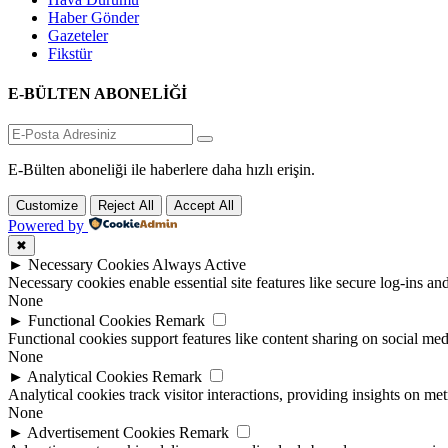
Haber Gönder
Gazeteler
Fikstür
E-BÜLTEN ABONELİĞİ
E-Bülten aboneliği ile haberlere daha hızlı erişin.
Customize
Reject All
Accept All
Powered by
✖
►
Necessary Cookies
Always Active
Necessary cookies enable essential site features like secure log-ins a
None
►
Functional Cookies
Remark
Functional cookies support features like content sharing on social medi
None
►
Analytical Cookies
Remark
Analytical cookies track visitor interactions, providing insights on metr
None
►
Advertisement Cookies
Remark