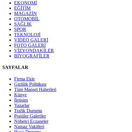
EKONOMİ
EĞİTİM
MAGAZİN
OTOMOBİL
SAĞLIK
SPOR
TEKNOLOJİ
VIDEO GALERİ
FOTO GALERİ
VİZYONDAKİLER
BİYOGRAFİLER
SAYFALAR
Firma Ekle
Gizlilik Politikası
Tüm Manşet Haberleri
Künye
İletişim
Yazarlar
Trafik Durumu
Popüler Galeriler
Nöbetçi Eczaneler
Namaz Vakitleri
Hava Durumu