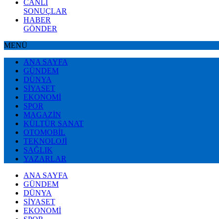
CANLI
SONUÇLAR
HABER
GÖNDER
MENÜ
ANA SAYFA
GÜNDEM
DÜNYA
SİYASET
EKONOMİ
SPOR
MAGAZİN
KÜLTÜR SANAT
OTOMOBİL
TEKNOLOJİ
SAĞLIK
YAZARLAR
ANA SAYFA
GÜNDEM
DÜNYA
SİYASET
EKONOMİ