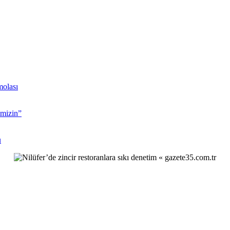
molası
imizin”
u