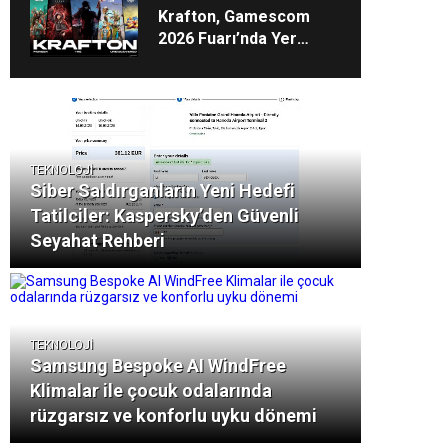
Krafton, Gamescom
2026 Fuarı’nda Yer
Alacak Oyunlarına Dair
Yeni Ayrıntıları Paylaştı
TEKNOLOJİ
Siber Saldırganların Yeni Hedefi
Tatilciler: Kaspersky’den Güvenli
Seyahat Rehberi
TEKNOLOJİ
Samsung Bespoke AI WindFree
Klimalar ile çocuk odalarında
rüzgarsız ve konforlu uyku dönemi