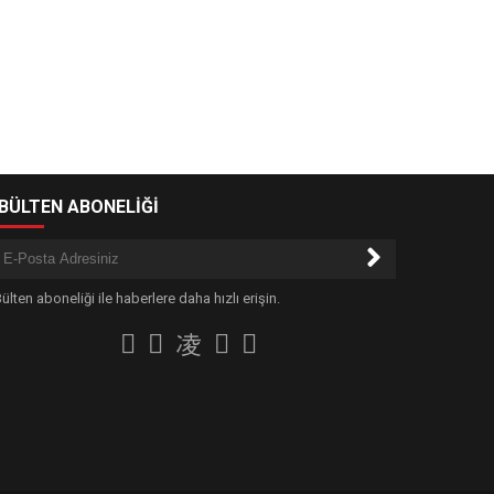
-BÜLTEN ABONELİĞİ
ülten aboneliği ile haberlere daha hızlı erişin.