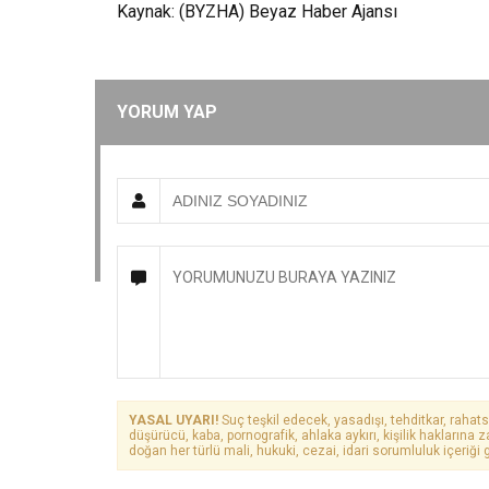
Kaynak: (BYZHA) Beyaz Haber Ajansı
YORUM YAP
YASAL UYARI!
Suç teşkil edecek, yasadışı, tehditkar, rahats
düşürücü, kaba, pornografik, ahlaka aykırı, kişilik haklarına z
doğan her türlü mali, hukuki, cezai, idari sorumluluk içeriği g