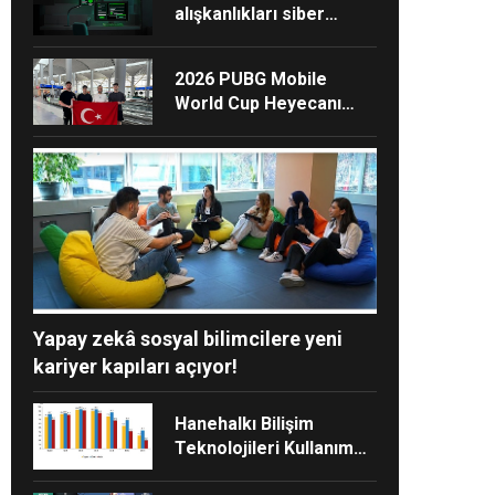
alışkanlıkları siber
dayanıklılığı
güçlendiriyor
2026 PUBG Mobile
World Cup Heyecanı
Paris’te Başlıyor
Yapay zekâ sosyal bilimcilere yeni
kariyer kapıları açıyor!
Hanehalkı Bilişim
Teknolojileri Kullanım
Araştırması, 2026