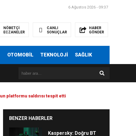
6 Ağustos 2026 - 09:37
NÖBETÇİ
CANLI
HABER
ECZANELER
SONUÇLAR
GÖNDER
T
OTOMOBİL
TEKNOLOJİ
SAĞLIK
un platformu saldırısı tespit etti
BENZER HABERLER
Kaspersky: Doğru BT