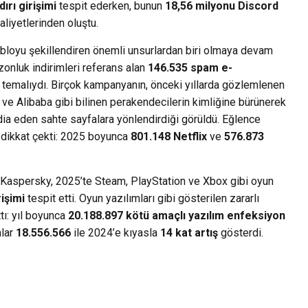
ırı girişimi
tespit ederken, bunun
18,56 milyonu Discord
aliyetlerinden oluştu.
bloyu şekillendiren önemli unsurlardan biri olmaya devam
ezonluk indirimleri referans alan
146.535 spam e-
temalıydı. Birçok kampanyanın, önceki yıllarda gözlemlenen
 ve Alibaba gibi bilinen perakendecilerin kimliğine bürünerek
a eden sahte sayfalara yönlendirdiği görüldü. Eğlence
de dikkat çekti: 2025 boyunca
801.148 Netflix
ve
576.873
r. Kaspersky, 2025’te Steam, PlayStation ve Xbox gibi oyun
rişimi
tespit etti. Oyun yazılımları gibi gösterilen zararlı
tı: yıl boyunca
20.188.897 kötü amaçlı yazılım enfeksiyon
alar
18.556.566
ile 2024’e kıyasla
14 kat artış
gösterdi.