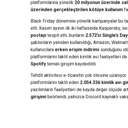
platformlarına yönelik
20 milyonun üzerinde sald
üzerinden gerçekleştirilen kötüye kullanım
fa
Black Friday dönemine yönelik kampanyalar bu ta
etti. Kasım ayının ilk iki haftasında Kaspersky, s
postayı
tespit etti; bunların
2.572’si Single’s Day
şablonların yeniden kullanıldığı, Amazon, Walmart
kullanıcılara
erken erişim indirimi
sunduğunu iddi
platformlarını taklit eden kimlik avı faaliyetleri 
Spotify
temalı girişim kaydedildi.
Tehdit aktivitesi e-ticaretin çok ötesine uzanıyo
platformlarını taklit eden
2.054.336 kimlik avı gi
yazılımların faaliyetleri de kayda değer ölçüde art
girişimi
belirlendi; yalnızca Discord kaynaklı vak