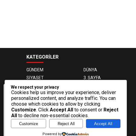
KATEGORİLER
GÜNDEM
DÜNYA
SİYASET
3. SAYFA
EKONOMİ
EĞİTİM
We respect your privacy
Cookies help us improve your experience, deliver
MAGAZİN
OTOMOBİL
Veri politikasındaki amaçlarla sınırlı ve
personalized content, and analyze traffic. You can
mevzuata uygun şekilde çerez
SAĞLIK
SPOR
choose which cookies to allow by clicking
konumlandırmaktayız. Detaylar için veri
TEKNOLOJİ
VIDEO GALERİ
Customize
. Click
Accept All
to consent or
Reject
politikamızı inceleyebilirsiniz.
All
to decline non-essential cookies.
FOTO GALERİ
VİZYONDAKİLER
Daha fazla bilgi
Customize
Reject All
Accept All
BİYOGRAFİLER
Tamam
Powered by