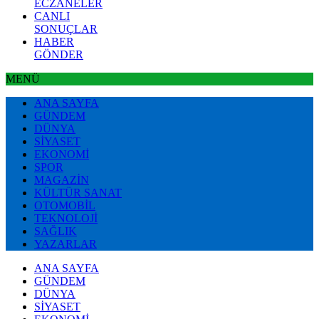
ECZANELER
CANLI
SONUÇLAR
HABER
GÖNDER
MENÜ
ANA SAYFA
GÜNDEM
DÜNYA
SİYASET
EKONOMİ
SPOR
MAGAZİN
KÜLTÜR SANAT
OTOMOBİL
TEKNOLOJİ
SAĞLIK
YAZARLAR
ANA SAYFA
GÜNDEM
DÜNYA
SİYASET