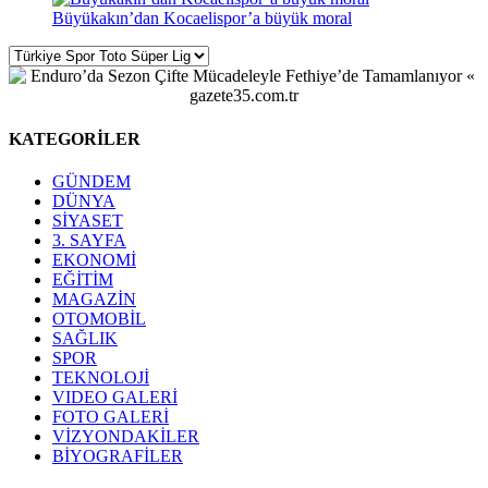
Büyükakın’dan Kocaelispor’a büyük moral
KATEGORİLER
GÜNDEM
DÜNYA
SİYASET
3. SAYFA
EKONOMİ
EĞİTİM
MAGAZİN
OTOMOBİL
SAĞLIK
SPOR
TEKNOLOJİ
VIDEO GALERİ
FOTO GALERİ
VİZYONDAKİLER
BİYOGRAFİLER