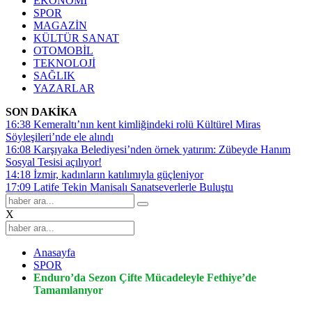
EKONOMİ
SPOR
MAGAZİN
KÜLTÜR SANAT
OTOMOBİL
TEKNOLOJİ
SAĞLIK
YAZARLAR
SON DAKİKA
16:38
Kemeraltı’nın kent kimliğindeki rolü Kültürel Miras
Söyleşileri’nde ele alındı
16:08
Karşıyaka Belediyesi’nden örnek yatırım: Zübeyde Hanım
Sosyal Tesisi açılıyor!
14:18
İzmir, kadınların katılımıyla güçleniyor
17:09
Latife Tekin Manisalı Sanatseverlerle Buluştu
X
Anasayfa
SPOR
Enduro’da Sezon Çifte Mücadeleyle Fethiye’de
Tamamlanıyor