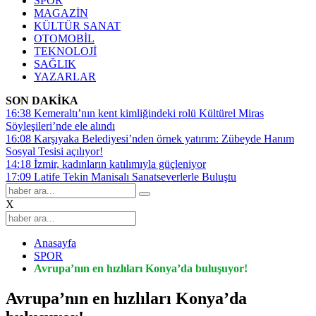
SPOR
MAGAZİN
KÜLTÜR SANAT
OTOMOBİL
TEKNOLOJİ
SAĞLIK
YAZARLAR
SON DAKİKA
16:38
Kemeraltı’nın kent kimliğindeki rolü Kültürel Miras
Söyleşileri’nde ele alındı
16:08
Karşıyaka Belediyesi’nden örnek yatırım: Zübeyde Hanım
Sosyal Tesisi açılıyor!
14:18
İzmir, kadınların katılımıyla güçleniyor
17:09
Latife Tekin Manisalı Sanatseverlerle Buluştu
X
Anasayfa
SPOR
Avrupa’nın en hızlıları Konya’da buluşuyor!
Avrupa’nın en hızlıları Konya’da