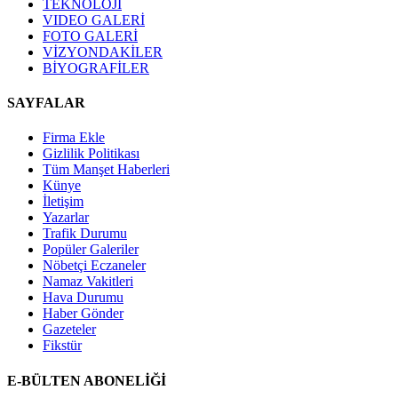
TEKNOLOJİ
VIDEO GALERİ
FOTO GALERİ
VİZYONDAKİLER
BİYOGRAFİLER
SAYFALAR
Firma Ekle
Gizlilik Politikası
Tüm Manşet Haberleri
Künye
İletişim
Yazarlar
Trafik Durumu
Popüler Galeriler
Nöbetçi Eczaneler
Namaz Vakitleri
Hava Durumu
Haber Gönder
Gazeteler
Fikstür
E-BÜLTEN ABONELİĞİ