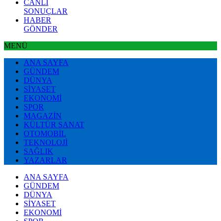
CANLI
SONUÇLAR
HABER
GÖNDER
MENÜ
ANA SAYFA
GÜNDEM
DÜNYA
SİYASET
EKONOMİ
SPOR
MAGAZİN
KÜLTÜR SANAT
OTOMOBİL
TEKNOLOJİ
SAĞLIK
YAZARLAR
ANA SAYFA
GÜNDEM
DÜNYA
SİYASET
EKONOMİ