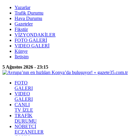
Yazarlar
Trafik Durumu
Hava Durumu
Gazeteler
Fikstür
VİZYONDAKİLER
FOTO GALERİ
VIDEO GALERİ
Künye
İletişim
5 Ağustos 2026 - 23:15
FOTO
GALERI
VIDEO
GALERI
CANLI
TV İZLE
TRAFİK
DURUMU
NÖBETÇİ
ECZANELER