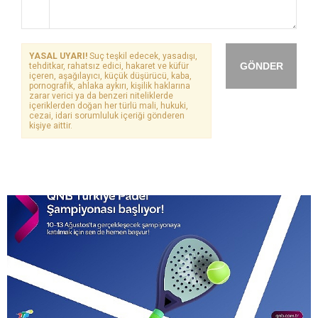
YASAL UYARI!
Suç teşkil edecek, yasadışı,
GÖNDER
tehditkar, rahatsız edici, hakaret ve küfür
içeren, aşağılayıcı, küçük düşürücü, kaba,
pornografik, ahlaka aykırı, kişilik haklarına
zarar verici ya da benzeri niteliklerde
içeriklerden doğan her türlü mali, hukuki,
cezai, idari sorumluluk içeriği gönderen
kişiye aittir.