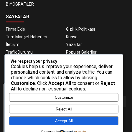
BİYOGRAFİLER
SAYFALAR
Firma Ekle
Gizlilik Politikası
Tüm Manşet Haberleri
Künye
İletişim
Yazarlar
Trafik Durumu
Popüler Galeriler
Nöbetçi Eczaneler
Namaz Vakitleri
We respect your privacy
Cookies help us improve your experience, deliver
Hava Durumu
Haber Gönder
personalized content, and analyze traffic. You can
Gazeteler
Fikstür
choose which cookies to allow by clicking
Customize
. Click
Accept All
to consent or
Reject
E-BÜLTEN ABONELİĞİ
All
to decline non-essential cookies.
Veri politikasındaki amaçlarla sınırlı ve
Customize
mevzuata uygun şekilde çerez
konumlandırmaktayız. Detaylar için veri
politikamızı inceleyebilirsiniz.
Reject All
E-Bülten aboneliği ile haberlere daha hızlı erişin.
Daha fazla bilgi
Accept All
Tamam
Powered by