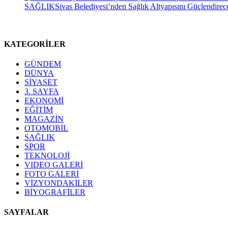
SAĞLIK
Sivas Belediyesi’nden Sağlık Altyapısını Güçlendirec
KATEGORİLER
GÜNDEM
DÜNYA
SİYASET
3. SAYFA
EKONOMİ
EĞİTİM
MAGAZİN
OTOMOBİL
SAĞLIK
SPOR
TEKNOLOJİ
VIDEO GALERİ
FOTO GALERİ
VİZYONDAKİLER
BİYOGRAFİLER
SAYFALAR