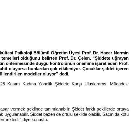
 Fakültesi Psikoloji Bölümü Öğretim Üyesi Prof. Dr. Hacer Nermin
l temelleri olduğunu belirten Prof. Dr. Çelen, “Şiddete uğrayan
ddetin önlenmesinde duygu kontrolünün önemine işaret eden Prof.
ahit oluyorsa bunlardan çok etkileniyor. Çocuklar şiddet içeren
üllendirilen modeller oluyor” dedi.
, 25 Kasım Kadına Yönelik Şiddete Karşı Uluslararası Mücadele
 hasar vermek şeklinde tanımlanabilir. Şiddet farklı şekillerde ortaya
ak uygulanabilir. Şiddet bazen de örtülü şekilde olabilir. Saçın da kötü
vermektedir” diye konuştu.