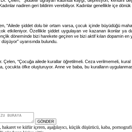
f. Dr. Çelen, “Şiddete uğrayan kadında kaygı, depresyon, kendini değ
 Kadınlar nadiren geri bildirim verebiliyor. Kadınlar genellikle içe dönü
len, “Ailede şiddet dolu bir ortam varsa, çocuk içinde büyüdüğü mahal
çok etkileniyor. Özellikle şiddet uygulayan ve kazanan ikonlar ya da
Gençlik döneminde bizi harekete geçiren ve bizi aktif kılan dopamin e
r düşüyor” uyarısında bulundu.
. Çelen, “Çocuğa ailede kurallar öğretilmeli. Ceza verilmemeli, kura
ocukta öfke oluşturuyor. Anne ve baba, bu kuralların uygulanmasında f
GÖNDER
i, hakaret ve küfür içeren, aşağılayıcı, küçük düşürücü, kaba, pornografik,