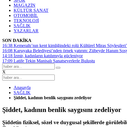
SPOR
MAGAZİN
KÜLTÜR SANAT
OTOMOBİL
TEKNOLOJİ
SAĞLIK
YAZARLAR
SON DAKİKA
16:38
Kemeraltı’nın kent kimliğindeki rolü Kültürel Miras Söyleşileri’
16:08
Karşıyaka Belediyesi’nden örnek yatırım: Zübeyde Hanım Sosyal
14:18
İzmir, kadınların katılımıyla güçleniyor
17:09
Latife Tekin Manisalı Sanatseverlerle Buluştu
X
Anasayfa
SAĞLIK
Şiddet, kadının benlik saygısını zedeliyor
Şiddet, kadının benlik saygısını zedeliyor
Şiddetin fiziksel, sözel ve duygusal şekillerde görüleb