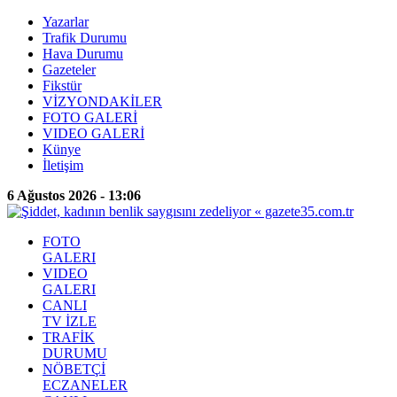
Yazarlar
Trafik Durumu
Hava Durumu
Gazeteler
Fikstür
VİZYONDAKİLER
FOTO GALERİ
VIDEO GALERİ
Künye
İletişim
6 Ağustos 2026 - 13:06
FOTO
GALERI
VIDEO
GALERI
CANLI
TV İZLE
TRAFİK
DURUMU
NÖBETÇİ
ECZANELER