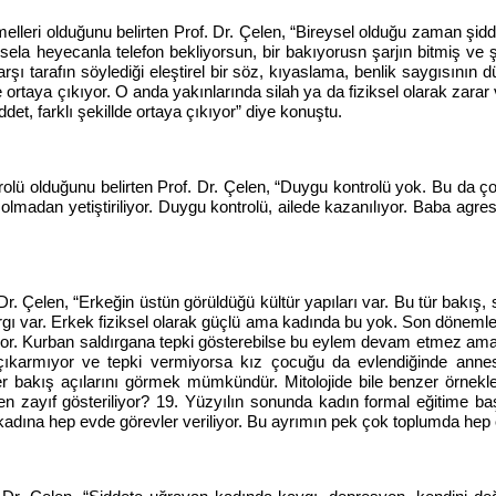
emelleri olduğunu belirten Prof. Dr. Çelen, “Bireysel olduğu zaman şid
esela heyecanla telefon bekliyorsun, bir bakıyorusn şarjın bitmiş ve 
arşı tarafın söylediği eleştirel bir söz, kıyaslama, benlik saygısının
e ortaya çıkıyor. O anda yakınlarında silah ya da fiziksel olarak zarar
et, farklı şekillde ortaya çıkıyor” diye konuştu.
olü olduğunu belirten Prof. Dr. Çelen, “Duygu kontrolü yok. Bu da ç
lmadan yetiştiriliyor. Duygu kontrolü, ailede kazanılıyor. Baba agresif
f. Dr. Çelen, “Erkeğin üstün görüldüğü kültür yapıları var. Bu tür bak
rgı var. Erkek fiziksel olarak güçlü ama kadında bu yok. Son döneml
r. Kurban saldırgana tepki gösterebilse bu eylem devam etmez ama si
ni çıkarmıyor ve tepki vermiyorsa kız çocuğu da evlendiğinde an
 bakış açılarını görmek mümkündür. Mitolojide bile benzer örnekler 
neden zayıf gösteriliyor? 19. Yüzyılın sonunda kadın formal eğitime ba
kadına hep evde görevler veriliyor. Bu ayrımın pek çok toplumda hep 