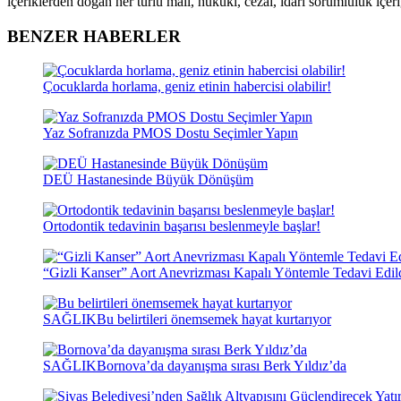
içeriklerden doğan her türlü mali, hukuki, cezai, idari sorumluluk içeriğ
BENZER HABERLER
Çocuklarda horlama, geniz etinin habercisi olabilir!
Yaz Sofranızda PMOS Dostu Seçimler Yapın
DEÜ Hastanesinde Büyük Dönüşüm
Ortodontik tedavinin başarısı beslenmeyle başlar!
“Gizli Kanser” Aort Anevrizması Kapalı Yöntemle Tedavi Edil
SAĞLIK
Bu belirtileri önemsemek hayat kurtarıyor
SAĞLIK
Bornova’da dayanışma sırası Berk Yıldız’da