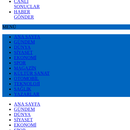
CANLI
SONUÇLAR
HABER
GÖNDER
MENÜ
ANA SAYFA
GÜNDEM
DÜNYA
SİYASET
EKONOMİ
SPOR
MAGAZİN
KÜLTÜR SANAT
OTOMOBİL
TEKNOLOJİ
SAĞLIK
YAZARLAR
ANA SAYFA
GÜNDEM
DÜNYA
SİYASET
EKONOMİ