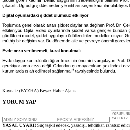
Şiddet gören kadının benlik saygısının zedelendiğini belirten Pro
çıkabilir. Uğradığı şiddet nedeniyle intiharı seçen kadınlar olabiliyor.
Dijital oyunlardaki şiddet olumsuz etkiliyor
Toplumda genel olarak artan şiddet olaylarına değinen Prof. Dr. Çe
etkileniyor. Dijital video oyunlarında şiddet varsa gençler bundan 
gördükleri model, şiddet uygulayıp ödüllendirilen modeller oluyor. 
müthiş bir değişim var. Bu dönemde aile ve çevreye önemli görevle
Evde ceza verilmemeli, kural konulmalı
Evde duygu kontrolünün öğrenilmesinin önemini vurgulayan Prof. Dr
gerekiyor ama ceza değil. Odandan çıkmayacaksın şeklindeki ceza, ç
kurumlarda ıslah edilmesi sağlanmalı” tavsiyesinde bulundu.
Kaynak: (BYZHA) Beyaz Haber Ajansı
YORUM YAP
YASAL UYARI!
Suç teşkil edecek, yasadışı, tehditkar, rahatsız edic