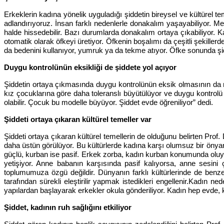
Erkeklerin kadına yönelik uyguladığı şiddetin bireysel ve kültürel t
adlandırıyoruz. İnsan farklı nedenlerle donakalım yaşayabiliyor. M
halde hissedebilir. Bazı durumlarda donakalım ortaya çıkabiliyor. K
otomatik olarak öfkeyi üretiyor. Öfkenin boşalımı da çeşitli şekillerd
da bedenini kullanıyor, yumruk ya da tekme atıyor. Öfke sonunda şidd
Duygu kontrolünün eksikliği de şiddete yol açıyor
Şiddetin ortaya çıkmasında duygu kontrolünün eksik olmasının da r
kız çocuklarına göre daha toleranslı büyütülüyor ve duygu kontrolü o
olabilir. Çocuk bu modelle büyüyor. Şiddet evde öğreniliyor” dedi.
Şiddeti ortaya çıkaran kültürel temeller var
Şiddeti ortaya çıkaran kültürel temellerin de olduğunu belirten Pro
daha üstün görülüyor. Bu kültürlerde kadına karşı olumsuz bir önya
güçlü, kurban ise pasif. Erkek zorba, kadın kurban konumunda oluyo
yetişiyor. Anne babanın karşısında pasif kalıyorsa, anne sesi
toplumumuza özgü değildir. Dünyanın farklı kültürlerinde de benzer
tarafından sürekli eleştirilir yapmak istedikleri engellenir.Kadın 
yapılardan başlayarak erkekler okula gönderiliyor. Kadın hep evde, 
Şiddet, kadının ruh sağlığını etkiliyor