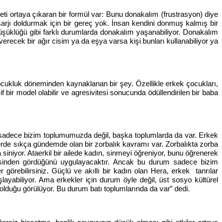
deti ortaya çıkaran bir formül var: Bunu donakalım (frustrasyon) diye
şarjı doldurmak için bir gereç yok. İnsan kendini donmuş kalmış bir
 düşüklüğü gibi farklı durumlarda donakalım yaşanabiliyor. Donakalım
 verecek bir ağır cisim ya da eşya varsa kişi bunları kullanabiliyor ya
ocukluk döneminden kaynaklanan bir şey. Özellikle erkek çocukları,
 bir model olabilir ve agresivitesi sonucunda ödüllendirilen bir baba
ış, sadece bizim toplumumuzda değil, başka toplumlarda da var. Erkek
erde sıkça gündemde olan bir zorbalık kavramı var. Zorbalıkta zorba
niyor. Ataerkil bir ailede kadın, sinmeyi öğreniyor, bunu öğrenerek
nesinden gördüğünü uygulayacaktır. Ancak bu durum sadece bizim
görebilirsiniz. Güçlü ve akıllı bir kadın olan Hera, erkek tanrılar
şlayabiliyor. Ama erkekler için durum öyle değil, üst sosyo kültürel
olduğu görülüyor. Bu durum batı toplumlarında da var” dedi.