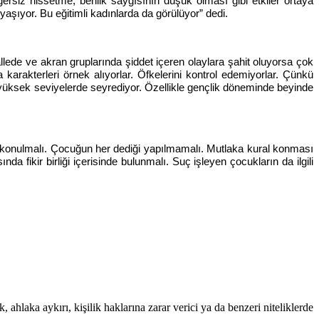
ersiz hissetme, benlik saygısının düşük olması gibi etkiler ortaya
k yaşıyor. Bu eğitimli kadınlarda da görülüyor” dedi.
lede ve akran gruplarında şiddet içeren olaylara şahit oluyorsa çok
 karakterleri örnek alıyorlar. Öfkelerini kontrol edemiyorlar. Çünkü
n yüksek seviyelerde seyrediyor. Özellikle gençlik döneminde beyinde
l konulmalı. Çocuğun her dediği yapılmamalı. Mutlaka kural konması
ikir birliği içerisinde bulunmalı. Suç işleyen çocukların da ilgili
 ahlaka aykırı, kişilik haklarına zarar verici ya da benzeri niteliklerde