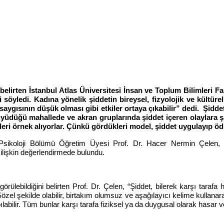
i belirten İstanbul Atlas Üniversitesi İnsan ve Toplum Bilimleri
 söyledi. Kadına yönelik şiddetin bireysel, fizyolojik ve kültüre
saygısının düşük olması gibi etkiler ortaya çıkabilir” dedi. Şi
üyüdüğü mahallede ve akran gruplarında şiddet içeren olaylara ş
leri örnek alıyorlar. Çünkü gördükleri model, şiddet uygulayıp öd
esi Psikoloji Bölümü Öğretim Üyesi Prof. Dr. Hacer Nermin Çelen
 ilişkin değerlendirmede bulundu.
örülebildiğini belirten Prof. Dr. Çelen, “Şiddet, bilerek karşı tarafa
r. Sözel şekilde olabilir, birtakım olumsuz ve aşağılayıcı kelime kullanar
abilir. Tüm bunlar karşı tarafa fiziksel ya da duygusal olarak hasar 