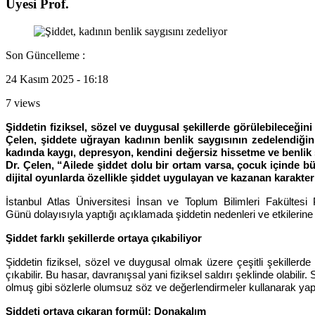
Üyesi Prof.
Son Güncelleme :
24 Kasım 2025 - 16:18
7 views
Şiddetin fiziksel, sözel ve duygusal şekillerde görülebileceğin
Çelen, şiddete uğrayan kadının benlik saygısının zedelendiğini
kadında kaygı, depresyon, kendini değersiz hissetme ve benlik 
Dr. Çelen, “Ailede şiddet dolu bir ortam varsa, çocuk içinde b
dijital oyunlarda özellikle şiddet uygulayan ve kazanan karakter
İstanbul Atlas Üniversitesi İnsan ve Toplum Bilimleri Fakült
Günü dolayısıyla yaptığı açıklamada şiddetin nedenleri ve etkilerine
Şiddet farklı şekillerde ortaya çıkabiliyor
Şiddetin fiziksel, sözel ve duygusal olmak üzere çeşitli şekillerde g
çıkabilir. Bu hasar, davranışsal yani fiziksel saldırı şeklinde olabili
olmuş gibi sözlerle olumsuz söz ve değerlendirmeler kullanarak yapıl
Şiddeti ortaya çıkaran formül: Donakalım