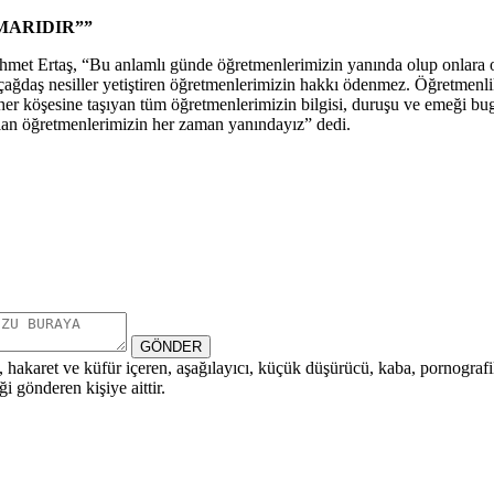
MARIDIR””
met Ertaş, “Bu anlamlı günde öğretmenlerimizin yanında olup onlara o
hür, çağdaş nesiller yetiştiren öğretmenlerimizin hakkı ödenmez. Öğretme
in her köşesine taşıyan tüm öğretmenlerimizin bilgisi, duruşu ve emeğ
lan öğretmenlerimizin her zaman yanındayız” dedi.
GÖNDER
i, hakaret ve küfür içeren, aşağılayıcı, küçük düşürücü, kaba, pornografik,
i gönderen kişiye aittir.