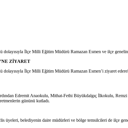
olayısıyla İlçe Milli Eğitim Müdürü Ramazan Esmen ve ilçe genelinde
’NE ZİYARET
olayısıyla İlçe Milli Eğitim Müdürü Ramazan Esmen’i ziyaret ederek 
ardından Edremit Anaokulu, Mithat-Fethi Büyükdalgıç İlkokulu, Remz
retmenlerin gününü kutladı.
is üyeleri, belediyenin daire müdürleri ve bölge temsilcileri de ilçe ge