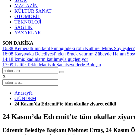
SPOR
MAGAZİN
KÜLTÜR SANAT
OTOMOBİL
TEKNOLOJİ
SAĞLIK
YAZARLAR
SON DAKİKA
16:38
Kemeraltı’nın kent kimliğindeki rolü Kültürel Miras Söyleşileri’
16:08
Karşıyaka Belediyesi’nden örnek yatırım: Zübeyde Hanım Sosyal
14:18
İzmir, kadınların katılımıyla güçleniyor
17:09
Latife Tekin Manisalı Sanatseverlerle Buluştu
X
Anasayfa
GÜNDEM
24 Kasım’da Edremit’te tüm okullar ziyaret edildi
24 Kasım’da Edremit’te tüm okullar ziyare
Edremit Belediye Başkanı Mehmet Ertaş, 24 Kasım Öğ