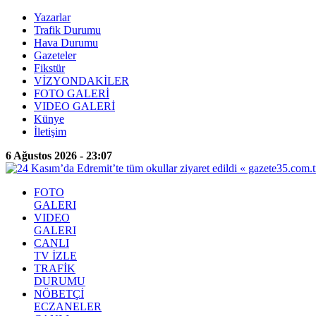
Yazarlar
Trafik Durumu
Hava Durumu
Gazeteler
Fikstür
VİZYONDAKİLER
FOTO GALERİ
VIDEO GALERİ
Künye
İletişim
6 Ağustos 2026 - 23:07
FOTO
GALERI
VIDEO
GALERI
CANLI
TV İZLE
TRAFİK
DURUMU
NÖBETÇİ
ECZANELER