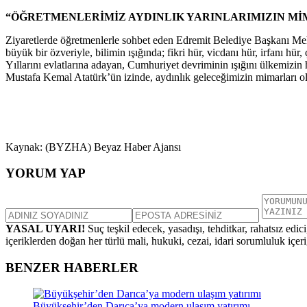
“ÖĞRETMENLERİMİZ AYDINLIK YARINLARIMIZIN Mİ
Ziyaretlerde öğretmenlerle sohbet eden Edremit Belediye Başkanı Meh
büyük bir özveriyle, bilimin ışığında; fikri hür, vicdanı hür, irfanı 
Yıllarını evlatlarına adayan, Cumhuriyet devriminin ışığını ülkemiz
Mustafa Kemal Atatürk’ün izinde, aydınlık geleceğimizin mimarları o
Kaynak: (BYZHA) Beyaz Haber Ajansı
YORUM YAP
YASAL UYARI!
Suç teşkil edecek, yasadışı, tehditkar, rahatsız edic
içeriklerden doğan her türlü mali, hukuki, cezai, idari sorumluluk içeriğ
BENZER HABERLER
Büyükşehir’den Darıca’ya modern ulaşım yatırımı