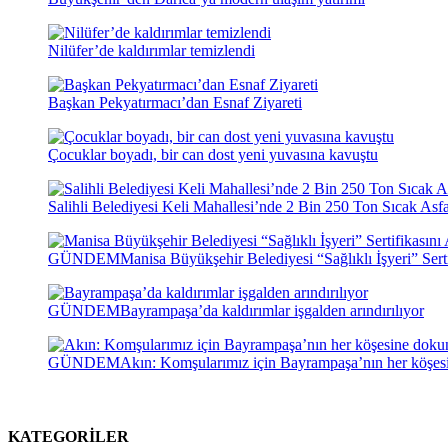
Nilüfer’de kaldırımlar temizlendi
Başkan Pekyatırmacı’dan Esnaf Ziyareti
Çocuklar boyadı, bir can dost yeni yuvasına kavuştu
Salihli Belediyesi Keli Mahallesi’nde 2 Bin 250 Ton Sıcak Asf
GÜNDEM
Manisa Büyükşehir Belediyesi “Sağlıklı İşyeri” Serti
GÜNDEM
Bayrampaşa’da kaldırımlar işgalden arındırılıyor
GÜNDEM
Akın: Komşularımız için Bayrampaşa’nın her köşe
KATEGORİLER