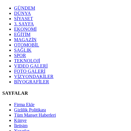
GÜNDEM
DÜNYA
SİYASET
3. SAYFA
EKONOMİ
EĞİTİM
MAGAZİN
OTOMOBİL
SAĞLIK
SPOR
TEKNOLOJİ
VIDEO GALERİ
FOTO GALERİ
VİZYONDAKİLER
BİYOGRAFİLER
SAYFALAR
Firma Ekle
Gizlilik Politikası
Tüm Manşet Haberleri
Künye
İletişim
Yazarlar