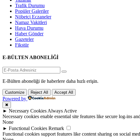
Trafik Durumu
Popüler Galeriler
Nöbetçi Eczaneler
Namaz Vakitleri
Hava Durumu
Haber Gönder
Gazeteler
Fikstür
E-BÜLTEN ABONELİĞİ
E-Bülten aboneliği ile haberlere daha hızlı erişin.
Customize
Reject All
Accept All
Powered by
✖
►
Necessary Cookies
Always Active
Necessary cookies enable essential site features like secure log-ins a
None
►
Functional Cookies
Remark
Functional cookies support features like content sharing on social medi
None