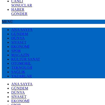
CANLI
SONUÇLAR
HABER
GÖNDER
MENÜ
ANA SAYFA
GÜNDEM
DÜNYA
SİYASET
EKONOMİ
SPOR
MAGAZİN
KÜLTÜR SANAT
OTOMOBİL
TEKNOLOJİ
SAĞLIK
YAZARLAR
ANA SAYFA
GÜNDEM
DÜNYA
SİYASET
EKONOMİ