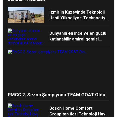
İzmir’in Kuzeyinde Teknoloji
Üssü Yükseliyor: Technocity
İzmir’de İnşaat Süreci Başladı
Dünyanın en ince ve en güçlü
katlanabilir amiral gemisi
HONOR Magic V6 Türkiye’de
PMCC 2. Sezon Şampiyonu TEAM GOAT Oldu
Bosch Home Comfort
Group’tan İleri Teknoloji Hava