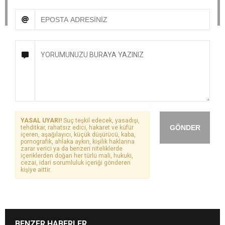
YASAL UYARI!
Suç teşkil edecek, yasadışı,
GÖNDER
tehditkar, rahatsız edici, hakaret ve küfür
içeren, aşağılayıcı, küçük düşürücü, kaba,
pornografik, ahlaka aykırı, kişilik haklarına
zarar verici ya da benzeri niteliklerde
içeriklerden doğan her türlü mali, hukuki,
cezai, idari sorumluluk içeriği gönderen
kişiye aittir.
BENZER HABERLER