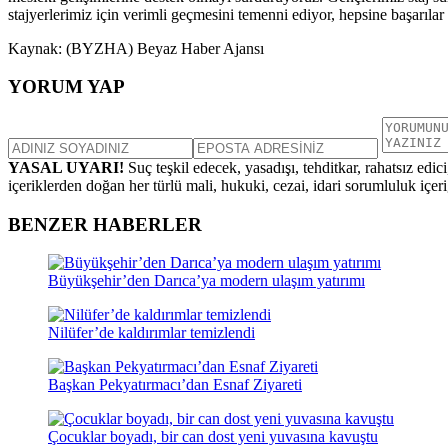
stajyerlerimiz için verimli geçmesini temenni ediyor, hepsine başarılar
Kaynak: (BYZHA) Beyaz Haber Ajansı
YORUM YAP
YASAL UYARI!
Suç teşkil edecek, yasadışı, tehditkar, rahatsız edic
içeriklerden doğan her türlü mali, hukuki, cezai, idari sorumluluk içeriğ
BENZER HABERLER
Büyükşehir’den Darıca’ya modern ulaşım yatırımı
Nilüfer’de kaldırımlar temizlendi
Başkan Pekyatırmacı’dan Esnaf Ziyareti
Çocuklar boyadı, bir can dost yeni yuvasına kavuştu