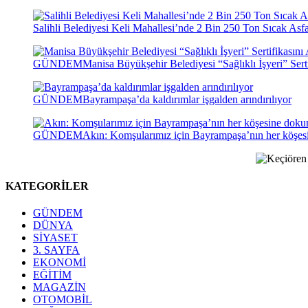
Salihli Belediyesi Keli Mahallesi’nde 2 Bin 250 Ton Sıcak Asf
GÜNDEM
Manisa Büyükşehir Belediyesi “Sağlıklı İşyeri” Serti
GÜNDEM
Bayrampaşa’da kaldırımlar işgalden arındırılıyor
GÜNDEM
Akın: Komşularımız için Bayrampaşa’nın her köşe
KATEGORİLER
GÜNDEM
DÜNYA
SİYASET
3. SAYFA
EKONOMİ
EĞİTİM
MAGAZİN
OTOMOBİL