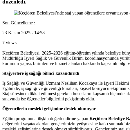
düzenledi.
Son Güncelleme :
23 Kasım 2025 - 14:58
7 views
Keçiören Belediyesi, 2025–2026 eğitim-öğretim yılında belediye büny
Müdürlüğü İşyeri Sağlık ve Güvenlik Birimi koordinasyonunda yürütü
kurumun yapısı, birimleri ve hizmet alanları hakkında kapsamlı bilgi ve
Stajyerlere iş sağlığı bilinci kazandırıldı
İş Sağlığı ve Güvenliği Uzmanı Neslihan Kocakaya ile İşyeri Hekimi Mu
Eğitimde, iş sağlığı ve güvenliği kuralları, kişisel koruyucu ekipman ku
Staj süresince dikkat edilmesi gereken hususların kapsamlı biçimde akta
sınavında ise öğrenciler bilgilerini pekiştirmiş oldu.
Öğrencilerin mesleki gelişimine destek olunuyor
Eğitim programına ilişkin değerlendirme yapan
Keçiören Belediye B
değerlerini yaşatacak olan gençlerimizin yetişmesine katkı sunmak biz
mesleki gelişimlerine destek olmayı sürdürüyoruz. Gençlerimiz staj s