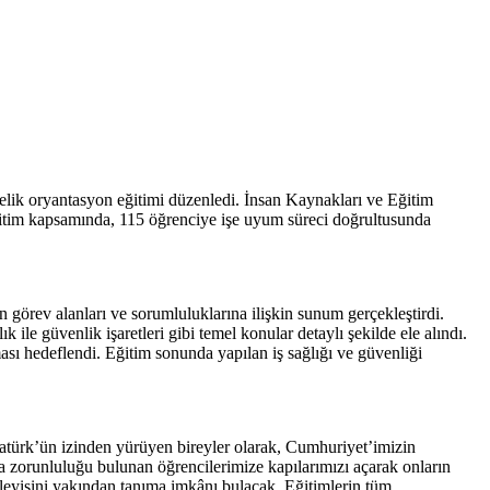
elik oryantasyon eğitimi düzenledi. İnsan Kaynakları ve Eğitim
itim kapsamında, 115 öğrenciye işe uyum süreci doğrultusunda
 görev alanları ve sorumluluklarına ilişkin sunum gerçekleştirdi.
 ile güvenlik işaretleri gibi temel konular detaylı şekilde ele alındı.
ması hedeflendi. Eğitim sonunda yapılan iş sağlığı ve güvenliği
atürk’ün izinden yürüyen bireyler olarak, Cumhuriyet’imizin
a zorunluluğu bulunan öğrencilerimize kapılarımızı açarak onların
leyişini yakından tanıma imkânı bulacak. Eğitimlerin tüm