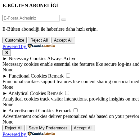
E-BÜLTEN ABONELİĞİ
E-Bülten aboneliği ile haberlere daha hızlı erişin.
Customize
Reject All
Accept All
Powered by
✖
►
Necessary Cookies
Always Active
Necessary cookies enable essential site features like secure log-ins a
None
►
Functional Cookies
Remark
Functional cookies support features like content sharing on social medi
None
►
Analytical Cookies
Remark
Analytical cookies track visitor interactions, providing insights on metr
None
►
Advertisement Cookies
Remark
Advertisement cookies deliver personalized ads based on your previous
None
Reject All
Save My Preferences
Accept All
Powered by