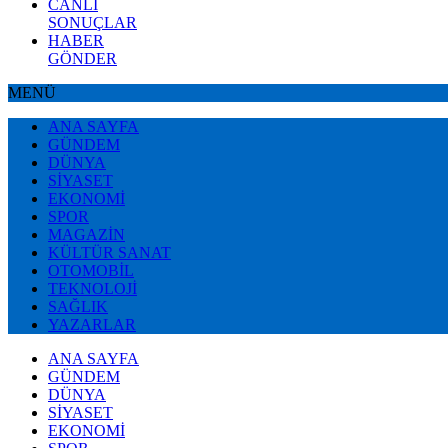
CANLI
SONUÇLAR
HABER
GÖNDER
MENÜ
ANA SAYFA
GÜNDEM
DÜNYA
SİYASET
EKONOMİ
SPOR
MAGAZİN
KÜLTÜR SANAT
OTOMOBİL
TEKNOLOJİ
SAĞLIK
YAZARLAR
ANA SAYFA
GÜNDEM
DÜNYA
SİYASET
EKONOMİ