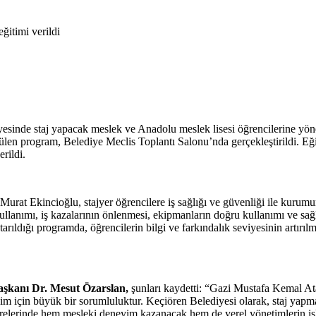
esinde staj yapacak meslek ve Anadolu meslek lisesi öğrencilerine yön
len program, Belediye Meclis Toplantı Salonu’nda gerçekleştirildi. Eğ
rildi.
rat Ekincioğlu, stajyer öğrencilere iş sağlığı ve güvenliği ile kurumun
llanımı, iş kazalarının önlenmesi, ekipmanların doğru kullanımı ve sağlık
rıldığı programda, öğrencilerin bilgi ve farkındalık seviyesinin artırıl
aşkanı Dr. Mesut Özarslan,
şunları kaydetti: “Gazi Mustafa Kemal At
im için büyük bir sorumluluktur. Keçiören Belediyesi olarak, staj yapm
ürelerinde hem mesleki deneyim kazanacak hem de yerel yönetimlerin iş