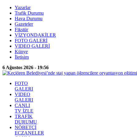
Yazarlar
Trafik Durumu
Hava Durumu
Gazeteler
Fikstür
VİZYONDAKİLER
FOTO GALERİ
VIDEO GALERİ
Künye
İletişim
6 Ağustos 2026 - 19:56
FOTO
GALERI
VIDEO
GALERI
CANLI
TV İZLE
TRAFİK
DURUMU
NÖBETÇİ
ECZANELER