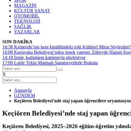
SPOR
MAGAZİN
KÜLTÜR SANAT
OTOMOBİL
TEKNOLOJİ
SAĞLIK
YAZARLAR
SON DAKİKA
16:38
Kemeraltı’nın kent kimliğindeki rolü Kültürel Miras Söyleşileri’
16:08
Karşıyaka Belediyesi’nden örnek yatırım: Zübeyde Hanım Sosyal
14:18
İzmir, kadınların katılımıyla güçleniyor
17:09
Latife Tekin Manisalı Sanatseverlerle Buluştu
X
Anasayfa
GÜNDEM
Keçiören Belediyesi’nde staj yapan öğrencilere oryantasyon 
Keçiören Belediyesi’nde staj yapan öğrenci
Keçiören Belediyesi, 2025–2026 eğitim-öğretim yılında