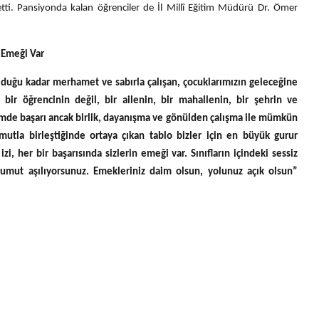
etti. Pansiyonda kalan öğrenciler de İl Millî Eğitim Müdürü Dr. Ömer
n Emeği Var
 olduğu kadar merhamet ve sabırla çalışan, çocuklarımızın geleceğine
a bir öğrencinin değil, bir ailenin, bir mahallenin, bir şehrin ve
itimde başarı ancak birlik, dayanışma ve gönülden çalışma ile mümkün
 umutla birleştiğinde ortaya çıkan tablo bizler için en büyük gurur
zi, her bir başarısında sizlerin emeği var. Sınıfların içindeki sessiz
 umut aşılıyorsunuz. Emekleriniz daim olsun, yolunuz açık olsun”