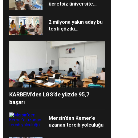
ücretsiz üniversite
tercih danışmanlığı
2 milyona yakın aday bu
testi çözdü…
KARBEM’den LGS’de yüzde 95,7
başarı
Mersin’den Kemer’e
uzanan tercih yolculuğu