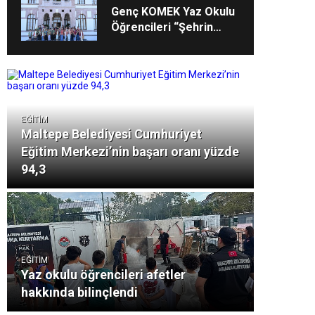
Genç KOMEK Yaz Okulu
Öğrencileri “Şehrin
Kalbinde Yolculuk” Yaptı
EĞİTİM
Maltepe Belediyesi Cumhuriyet
Eğitim Merkezi’nin başarı oranı yüzde
94,3
EĞİTİM
Yaz okulu öğrencileri afetler
hakkında bilinçlendi