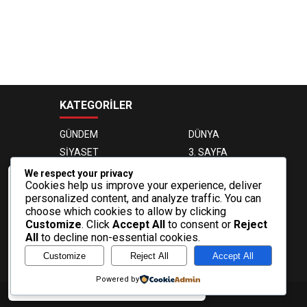
KATEGORİLER
GÜNDEM
DÜNYA
SİYASET
3. SAYFA
EKONOMİ
EĞİTİM
We respect your privacy
Cookies help us improve your experience, deliver
MAGAZİN
OTOMOBİL
Veri politikasındaki amaçlarla sınırlı ve
personalized content, and analyze traffic. You can
mevzuata uygun şekilde çerez
SAĞLIK
SPOR
choose which cookies to allow by clicking
konumlandırmaktayız. Detaylar için veri
TEKNOLOJİ
VIDEO GALERİ
Customize
. Click
Accept All
to consent or
Reject
politikamızı inceleyebilirsiniz.
All
to decline non-essential cookies.
FOTO GALERİ
VİZYONDAKİLER
Daha fazla bilgi
Customize
Reject All
Accept All
BİYOGRAFİLER
Tamam
Powered by