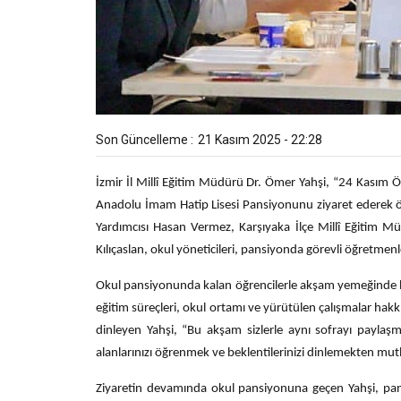
Son Güncelleme :
21 Kasım 2025 - 22:28
İzmir İl Millî Eğitim Müdürü Dr. Ömer Yahşi, “24 Kasım Ö
Anadolu İmam Hatip Lisesi Pansiyonunu ziyaret ederek öğr
Yardımcısı Hasan Vermez, Karşıyaka İlçe Millî Eğitim 
Kılıçaslan, okul yöneticileri, pansiyonda görevli öğretmenl
Okul pansiyonunda kalan öğrencilerle akşam yemeğinde bir
eğitim süreçleri, okul ortamı ve yürütülen çalışmalar hakk
dinleyen Yahşi, “Bu akşam sizlerle aynı sofrayı paylaşma
alanlarınızı öğrenmek ve beklentilerinizi dinlemekten mut
Ziyaretin devamında okul pansiyonuna geçen Yahşi, pa