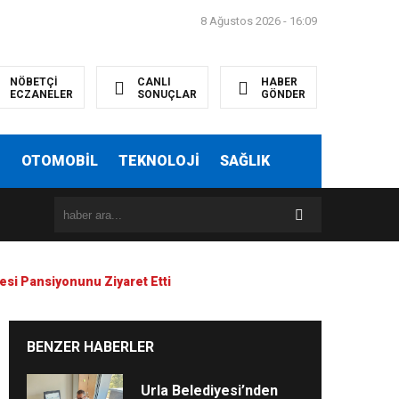
8 Ağustos 2026 - 16:09
NÖBETÇİ
CANLI
HABER
ECZANELER
SONUÇLAR
GÖNDER
T
OTOMOBİL
TEKNOLOJİ
SAĞLIK
sesi Pansiyonunu Ziyaret Etti
BENZER HABERLER
Urla Belediyesi’nden