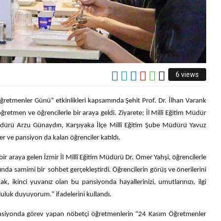
6 views
ğretmenler Günü” etkinlikleri kapsamında Şehit Prof. Dr. İlhan Varank
etmen ve öğrencilerle bir araya geldi. Ziyarete; İl Millî Eğitim Müdür
Müdürü Arzu Günaydın, Karşıyaka İlçe Millî Eğitim Şube Müdürü Yavuz
er ve pansiyon da kalan öğrenciler katıldı.
 araya gelen İzmir İl Millî Eğitim Müdürü Dr. Ömer Yahşi, öğrencilerle
ında samimi bir sohbet gerçekleştirdi. Öğrencilerin görüş ve önerilerini
k, ikinci yuvanız olan bu pansiyonda hayallerinizi, umutlarınızı, ilgi
luluk duyuyorum.” ifadelerini kullandı.
nsiyonda görev yapan nöbetçi öğretmenlerin “24 Kasım Öğretmenler