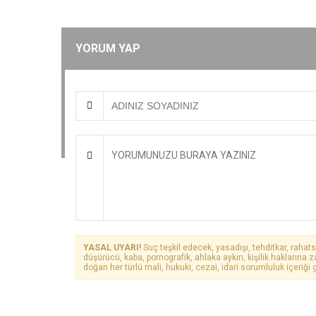
YORUM YAP
YASAL UYARI!
Suç teşkil edecek, yasadışı, tehditkar, rahats
düşürücü, kaba, pornografik, ahlaka aykırı, kişilik haklarına z
doğan her türlü mali, hukuki, cezai, idari sorumluluk içeriği g