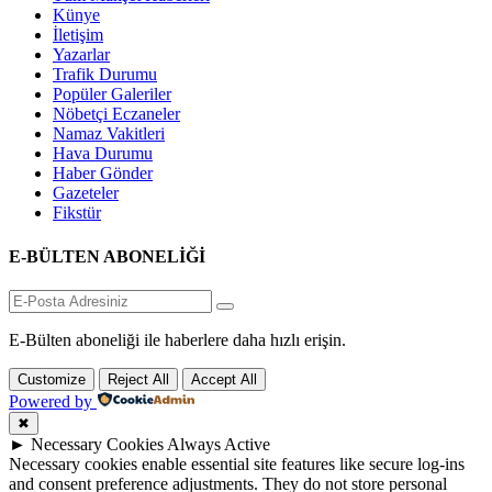
Künye
İletişim
Yazarlar
Trafik Durumu
Popüler Galeriler
Nöbetçi Eczaneler
Namaz Vakitleri
Hava Durumu
Haber Gönder
Gazeteler
Fikstür
E-BÜLTEN ABONELİĞİ
E-Bülten aboneliği ile haberlere daha hızlı erişin.
Customize
Reject All
Accept All
Powered by
✖
►
Necessary Cookies
Always Active
Necessary cookies enable essential site features like secure log-ins
and consent preference adjustments. They do not store personal