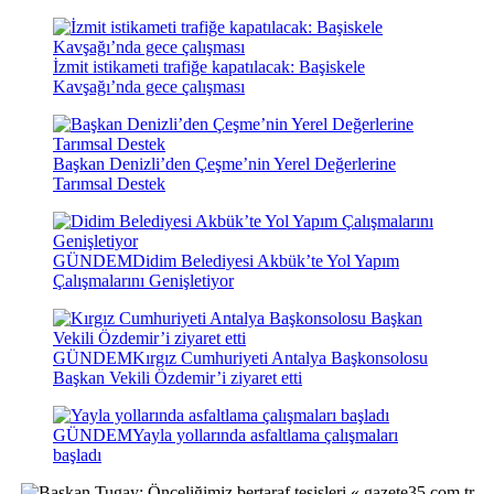
İzmit istikameti trafiğe kapatılacak: Başiskele
Kavşağı’nda gece çalışması
Başkan Denizli’den Çeşme’nin Yerel Değerlerine
Tarımsal Destek
GÜNDEM
Didim Belediyesi Akbük’te Yol Yapım
Çalışmalarını Genişletiyor
GÜNDEM
Kırgız Cumhuriyeti Antalya Başkonsolosu
Başkan Vekili Özdemir’i ziyaret etti
GÜNDEM
Yayla yollarında asfaltlama çalışmaları
başladı