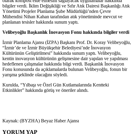
olarak kompost elde etmesini sağlayacak uygulamalar hakkında
bilgiler verdi. İklim Değişikliği ve Sıfır Atık Dairesi Başkanlığı Atık
Yönetimi Projeler Planlama Şube Müdürlüğü’nden Çevre
Mühendisi Nihan Kahan tarafından atık yönetiminde mevcut ve
planlanan tesisler hakkında sunum yaptı.
Velibeyoğlu Başkanlık İnovasyon Fonu hakkında bilgiler verdi
İzmir Planlama Ajansı (İZPA) Başkanı Prof. Dr. Koray Velibeyoğlu,
“İzmir’de ve İzmir Büyükşehir Belediyesi’nde İnovasyon
Kültürünün Geliştirilmesi” hakkında sunum yaptı. Velibeyoğlu,
kentin inovasyon kültürünün gelişmesine dair yapılan ve yapılması
hedeflenen çalışmalar hakkında bilgi verdi. Başkanlık İnovasyon
Fonu konusunda da açıklamalarda bulunan Velibeyoğlu, fonun bir
yarışma şeklinde olacağını söyledi.
Kurulda, “Yılbaşı ve Özel Gün Kutlamalarında Kentteki
Etkinlikler” hakkında görüş ve öneriler alındı.
Kaynak: (BYZHA) Beyaz Haber Ajansı
YORUM YAP