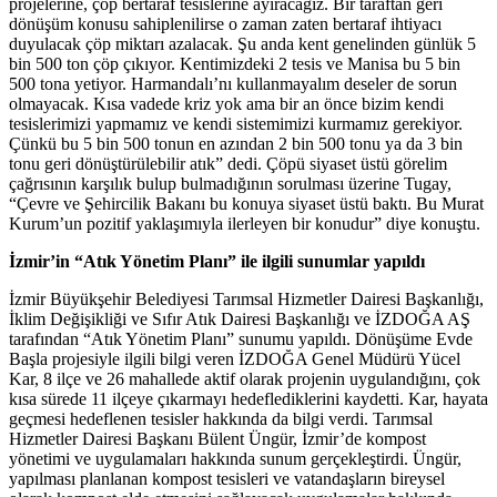
projelerine, çöp bertaraf tesislerine ayıracağız. Bir taraftan geri
dönüşüm konusu sahiplenilirse o zaman zaten bertaraf ihtiyacı
duyulacak çöp miktarı azalacak. Şu anda kent genelinden günlük 5
bin 500 ton çöp çıkıyor. Kentimizdeki 2 tesis ve Manisa bu 5 bin
500 tona yetiyor. Harmandalı’nı kullanmayalım deseler de sorun
olmayacak. Kısa vadede kriz yok ama bir an önce bizim kendi
tesislerimizi yapmamız ve kendi sistemimizi kurmamız gerekiyor.
Çünkü bu 5 bin 500 tonun en azından 2 bin 500 tonu ya da 3 bin
tonu geri dönüştürülebilir atık” dedi. Çöpü siyaset üstü görelim
çağrısının karşılık bulup bulmadığının sorulması üzerine Tugay,
“Çevre ve Şehircilik Bakanı bu konuya siyaset üstü baktı. Bu Murat
Kurum’un pozitif yaklaşımıyla ilerleyen bir konudur” diye konuştu.
İzmir’in “Atık Yönetim Planı” ile ilgili sunumlar yapıldı
İzmir Büyükşehir Belediyesi Tarımsal Hizmetler Dairesi Başkanlığı,
İklim Değişikliği ve Sıfır Atık Dairesi Başkanlığı ve İZDOĞA AŞ
tarafından “Atık Yönetim Planı” sunumu yapıldı. Dönüşüme Evde
Başla projesiyle ilgili bilgi veren İZDOĞA Genel Müdürü Yücel
Kar, 8 ilçe ve 26 mahallede aktif olarak projenin uygulandığını, çok
kısa sürede 11 ilçeye çıkarmayı hedeflediklerini kaydetti. Kar, hayata
geçmesi hedeflenen tesisler hakkında da bilgi verdi. Tarımsal
Hizmetler Dairesi Başkanı Bülent Üngür, İzmir’de kompost
yönetimi ve uygulamaları hakkında sunum gerçekleştirdi. Üngür,
yapılması planlanan kompost tesisleri ve vatandaşların bireysel