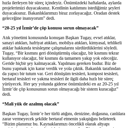
hızla ilerleyen bir süreç içindeyiz. Önümüzdeki haftalarda, aylarda
projelerimizi duyacaksınız. Kentlinin katılımını istediğimiz şeyleri
duyacaksınız. Bakanlıklarımızı biraz zorlayacağız. Oradan destek
geleceğine inanıyorum” dedi.
“20-25 yıl İzmir’de çöp konusu sorun olmayacak”
Atık yönetimi konusunda konuşan Başkan Tugay, evsel atıklar,
sanayi atıkları, hafriyat atıkları, mobilya atıkları, kimyasal, tehlikeli
atıklar hakkında tesisleşme çalışmalarını sürdürdüklerini söyledi.
Tugay, “Bir kısmını geri dönüştürmüş olacağız, bir kısmını tekrar
kullanıyor olacağız, bir kısmını da tamamen yakıp yok edeceğiz.
Geride hiçbir şey kalmayacak. Yapılması gereken budur. Biz de
bunu yapmak için karar verdik ve yola çıktık. Bakanlık tarafından
da yapıcı bir tutum var. Geri dönüşüm tesisleri, kompost tesisleri,
bertaraf tesisleri ve yakma tesisleri ile ilgili daha hızlı bir süreç
yürüyecek. Her şey yolunda giderse önümüzdeki en az 20-25 yıl
İzmir’de çöp konusunun sorun olmayacağı bir sistem kuracağız”
dedi.
“Mali yük de azalmış olacak”
Başkan Tugay, İzmir’e her türlü atığını, denizine, doğasına, canlılara
zarar vermeyecek şekilde bertaraf etmenin yakıştığını belirterek
“Bizim planımız bu. Kaynaklarımızı öncelikli olarak altyapı