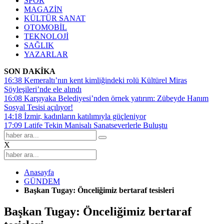
SPOR
MAGAZİN
KÜLTÜR SANAT
OTOMOBİL
TEKNOLOJİ
SAĞLIK
YAZARLAR
SON DAKİKA
16:38
Kemeraltı’nın kent kimliğindeki rolü Kültürel Miras
Söyleşileri’nde ele alındı
16:08
Karşıyaka Belediyesi’nden örnek yatırım: Zübeyde Hanım
Sosyal Tesisi açılıyor!
14:18
İzmir, kadınların katılımıyla güçleniyor
17:09
Latife Tekin Manisalı Sanatseverlerle Buluştu
X
Anasayfa
GÜNDEM
Başkan Tugay: Önceliğimiz bertaraf tesisleri
Başkan Tugay: Önceliğimiz bertaraf