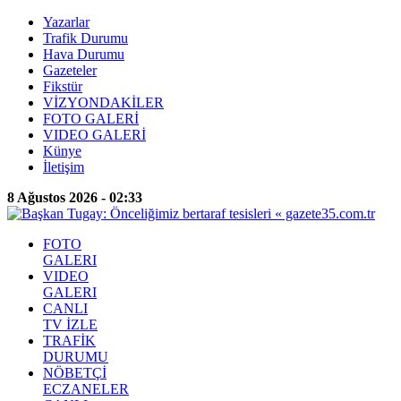
Yazarlar
Trafik Durumu
Hava Durumu
Gazeteler
Fikstür
VİZYONDAKİLER
FOTO GALERİ
VIDEO GALERİ
Künye
İletişim
8 Ağustos 2026 - 02:33
FOTO
GALERI
VIDEO
GALERI
CANLI
TV İZLE
TRAFİK
DURUMU
NÖBETÇİ
ECZANELER