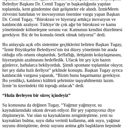
Belediye Başkanı Dr. Cemil Tugay’ın başkanlığında yapılan
toplantıda, kent gündemine dair gelişmeler ele alındı. İzmirMeets
zirvesini hatırlatan ve inovasyonun önemine vurgu yapan Başkan
Dr. Cemil Tugay, “Bürokrasi ve hiyerarşi arttıkça inovasyon ve
katılımcılık azalıyor. Türkiye’de çok ağır bir bürokrasi ve kamu
yönetiminde köhneleşme sorunu var. Kamunun kendini düzeltmesi
gerekiyor. Biz de bu konuda örnek olmak istiyoruz” dedi.
Bu anlayışla açık ofis sistemine geçtiklerini belirten Başkan Tugay,
“İzmir Büyükşehir Belediyesi’nin üst düzey yönetimin bir arada
olduğu ofis ortamı oluşturduk. Şeffaflığı, iletişimin kolaylaşmasını,
hiyerarşinin azalmasını hedefledik. Ufacık bir şey için bazen
günlerce, haftalarca bekliyorduk. Şimdi spontane toplantılar oluyor,
her şey daha hızlı ilerliyor” şeklinde konuştu. Başkan Tugay ayrıca
katılımcılık vurgusu yaparak, “Bizim bunu başarmamız gerekiyor.
Bu yenilikçi, katılımcı kültürü şehrimize taşıyabilmemiz lazım.
İzmir’in üzerindeki ölü toprağı atılacak” dedi.
“Hızla ilerleyen bir süreç içindeyiz”
Su konusuna da değinen Tugay, “Yağmur yağmıyor, su
kaynaklarındaki sıkıntı devam ediyor. Bir şey yapmıyoruz diye
düşünmeyin. Var olan su kaynaklarını zenginleştirme, yeni su
kaynakları bulma, suyu daha verimli kullanma, atık suyu, yağmur
suyunu dönüştürme, deniz suyunu arıtma gibi başlıkların hepsinde