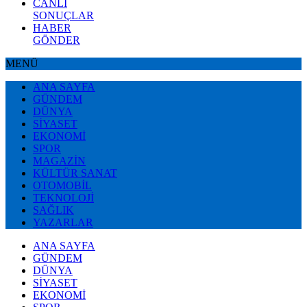
CANLI
SONUÇLAR
HABER
GÖNDER
MENÜ
ANA SAYFA
GÜNDEM
DÜNYA
SİYASET
EKONOMİ
SPOR
MAGAZİN
KÜLTÜR SANAT
OTOMOBİL
TEKNOLOJİ
SAĞLIK
YAZARLAR
ANA SAYFA
GÜNDEM
DÜNYA
SİYASET
EKONOMİ