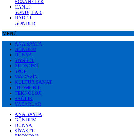
ECZANELER
CANLI
SONUÇLAR
HABER
GÖNDER
MENÜ
ANA SAYFA
GÜNDEM
DÜNYA
SİYASET
EKONOMİ
SPOR
MAGAZİN
KÜLTÜR SANAT
OTOMOBİL
TEKNOLOJİ
SAĞLIK
YAZARLAR
ANA SAYFA
GÜNDEM
DÜNYA
SİYASET