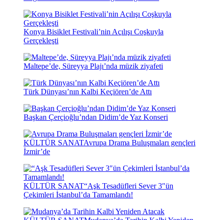
Konya Bisiklet Festivali’nin Açılışı Coşkuyla
Gerçekleşti
Maltepe’de, Süreyya Plajı’nda müzik ziyafeti
Türk Dünyası’nın Kalbi Keçiören’de Attı
Başkan Çerçioğlu’ndan Didim’de Yaz Konseri
KÜLTÜR SANAT
Avrupa Drama Buluşmaları gençleri
İzmir’de
KÜLTÜR SANAT
“Aşk Tesadüfleri Sever 3″ün
Çekimleri İstanbul’da Tamamlandı!