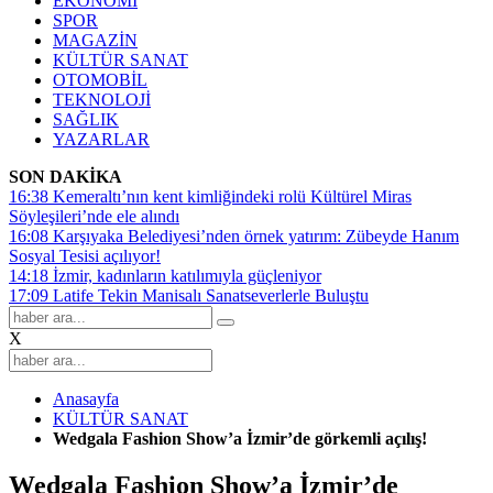
EKONOMİ
SPOR
MAGAZİN
KÜLTÜR SANAT
OTOMOBİL
TEKNOLOJİ
SAĞLIK
YAZARLAR
SON DAKİKA
16:38
Kemeraltı’nın kent kimliğindeki rolü Kültürel Miras
Söyleşileri’nde ele alındı
16:08
Karşıyaka Belediyesi’nden örnek yatırım: Zübeyde Hanım
Sosyal Tesisi açılıyor!
14:18
İzmir, kadınların katılımıyla güçleniyor
17:09
Latife Tekin Manisalı Sanatseverlerle Buluştu
X
Anasayfa
KÜLTÜR SANAT
Wedgala Fashion Show’a İzmir’de görkemli açılış!
Wedgala Fashion Show’a İzmir’de