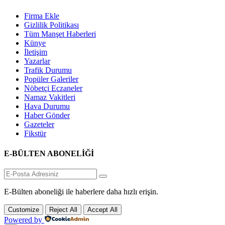
Firma Ekle
Gizlilik Politikası
Tüm Manşet Haberleri
Künye
İletişim
Yazarlar
Trafik Durumu
Popüler Galeriler
Nöbetçi Eczaneler
Namaz Vakitleri
Hava Durumu
Haber Gönder
Gazeteler
Fikstür
E-BÜLTEN ABONELİĞİ
E-Bülten aboneliği ile haberlere daha hızlı erişin.
Customize
Reject All
Accept All
Powered by