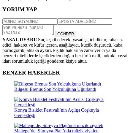
YORUM YAP
GÖNDER
YASAL UYARI!
Suç teşkil edecek, yasadışı, tehditkar, rahatsız
edici, hakaret ve küfür içeren, aşağılayıcı, küçük düşürücü, kaba,
pornografik, ahlaka aykırı, kişilik haklarına zarar verici ya da
benzeri niteliklerde içeriklerden doğan her türlü mali, hukuki, cezai,
idari sorumluluk içeriği gönderen kişiye aittir.
BENZER HABERLER
Bilgesu Erenus Son Yolculuğuna Uğurlandı
Konya Bisiklet Festivali’nin Açılışı Coşkuyla
Gerçekleşti
Maltepe’de, Süreyya Plajı’nda müzik ziyafeti