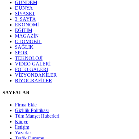
GÜNDEM
DÜNYA
SİYASET
3. SAYFA
EKONOMİ
EĞİTİM
MAGAZİN
OTOMOBİL
SAĞLIK
SPOR
TEKNOLOJİ
VIDEO GALERİ
FOTO GALERİ
VİZYONDAKİLER
BİYOGRAFİLER
SAYFALAR
Firma Ekle
Gizlilik Politikası
Tüm Manşet Haberleri
Künye
İletişim
Yazarlar
Trafik Durumu