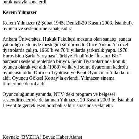
bırakmasıyla sona erdi.
Kerem Yılmazer
Kerem Yılmazer (2 Şubat 1945, Denizli-20 Kasım 2003, İstanbul),
oyuncu ve seslendirme sanatçısıdır.
Ankara Üniversitesi Hukuk Fakültesi mezunu olan sanatçı, sanata
yatkınlığı nedeniyle mesleğini sürdürmedi. Önce Ankara’da özel
tiyatrolarda çalıştı. 1960’lı ve 70’li yıllarda şarkıcılık yaptı. 1978
Eurovision Şarkı Yarışması Türkiye Finali’nde “İnsanız Biz”
parçasını seslendirenlerden biriydi. Şehir Tiyatroları’nda konuk
oyuncu olarak yer aldı (1988) ve iki yıl sonra tiyatronun kadrolu
oyuncusu oldu. Dormen Tiyatrosu ve Kent Oyuncuları’nda da rol
aldı. Oyuncu Göksel Kortay’la evlendi. Yılmazer, sinema
filmlerinde de rol aldı.
Oyunculuğunun yanında, NTV’deki program ve belgesel
seslendirmeleriyle de tanınan Yılmazer, 20 Kasım 2003’te, İstanbul
Levent’te gerçekleşen bombalı saldırı sırasında vefat etti.
Kaynak: (BYZHA) Beyaz Haber Ajansı