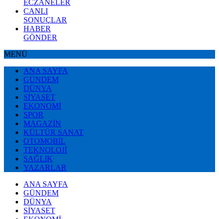
ECZANELER
CANLI
SONUÇLAR
HABER
GÖNDER
MENÜ
ANA SAYFA
GÜNDEM
DÜNYA
SİYASET
EKONOMİ
SPOR
MAGAZİN
KÜLTÜR SANAT
OTOMOBİL
TEKNOLOJİ
SAĞLIK
YAZARLAR
ANA SAYFA
GÜNDEM
DÜNYA
SİYASET