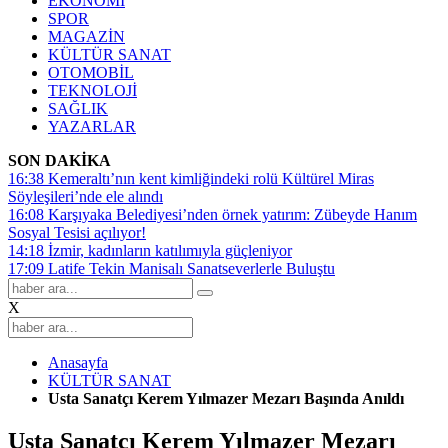
EKONOMİ
SPOR
MAGAZİN
KÜLTÜR SANAT
OTOMOBİL
TEKNOLOJİ
SAĞLIK
YAZARLAR
SON DAKİKA
16:38
Kemeraltı’nın kent kimliğindeki rolü Kültürel Miras
Söyleşileri’nde ele alındı
16:08
Karşıyaka Belediyesi’nden örnek yatırım: Zübeyde Hanım
Sosyal Tesisi açılıyor!
14:18
İzmir, kadınların katılımıyla güçleniyor
17:09
Latife Tekin Manisalı Sanatseverlerle Buluştu
X
Anasayfa
KÜLTÜR SANAT
Usta Sanatçı Kerem Yılmazer Mezarı Başında Anıldı
Usta Sanatçı Kerem Yılmazer Mezarı