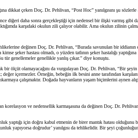
ına dikkat çeken Doç. Dr. Pehlivan, “Post Hoc” yanılgısını şu sözlerle a
önce diğeri daha sonra gerçekleştiği için nedensel bir ilişki varmış gi
ktığımda karşıdaki okulun zili çalıyor olabilir. Ama okulun zilinin çalma
likelerine değinen Doç. Dr. Pehlivan, “Burada savunulan bir iddianın de
kimse şeker hastası olmadı, o yüzden tatlının şeker hastalığı yaptığına
 tür genellemeler genellikle yanlış çıkar.” diye konuştu.
 bir ölçüt olamayacağını da vurgulayan Doç. Dr. Pehlivan, “Bir şeyin do
z; değer içermezler. Örneğin, bebeğin ilk besini anne tarafından karşıl
 çıkarmaya çalışmaktır. Doğada hayvanların yaşam biçimlerini aynen alı
 olan korelasyon ve nedensellik karmaşasına da değinen Doç. Dr. Pehlivan
nluk yaptığı için doğru kabul etmenin de birer mantık hatası olduğunu beli
Çoğunluk yapıyorsa doğrudur’ yanılgısı da tehlikelidir. Bir şeyi çoğunl