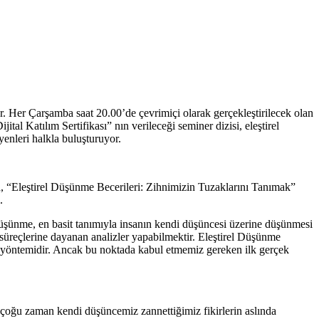
or. Her Çarşamba saat 20.00’de çevrimiçi olarak gerçekleştirilecek olan
al Katılım Sertifikası” nın verileceği seminer dizisi, eleştirel
enleri halkla buluşturuyor.
n, “Eleştirel Düşünme Becerileri: Zihnimizin Tuzaklarını Tanımak”
.
el düşünme, en basit tanımıyla insanın kendi düşüncesi üzerine düşünmesi
 süreçlerine dayanan analizler yapabilmektir. Eleştirel Düşünme
tme yöntemidir. Ancak bu noktada kabul etmemiz gereken ilk gerçek
n, çoğu zaman kendi düşüncemiz zannettiğimiz fikirlerin aslında