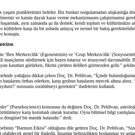
yaşam pratiklerimizi belirler. Biz bunları sorgulamadan alışkanlığa dön
nebilmemiz ve kanıta dayalı karar verme mekanizmasını çalıştırmamız ge
lmeyi başarmak, aynı zamanda şu da demek; kendi toplum ve kültürümüze a
o kültürlere karşı da bir aslında anlayış ve nesnel bir bakış gerektirebil
ye konuştu.
ntrizm
in ‘Ben Merkezcilik’ (Egosentrizm) ve ‘Grup Merkezcilik’ (Sosyosentri
i inançlarını sürdürmek için bazen tutarsız ve irrasyonel davranabilir.
an kanıtları görürken, fikrini çürüten delilleri görmezden gelir.” şekli
inde yattığına dikkat çeken Doç. Dr. Pehlivan, “İçinde bulunduğumuz grup
talarını örtbas ederken, karşı grubun hatalarını mercek altına alırız. ‘B
dum?’ sorusunu sorabilmeyi gerektirir” ifadelerini kullandı.
r” (Pseudoscience) konusuna da değinen Doç. Dr. Pehlivan, astroloji, fa
çürütülmeye karşı korumalı olarak kurarlar. Oysa bilimsel bilgi yanlışlana
u döngüsel bir mantık hatasıdır.” dedi.
sebebinin “Barnum Etkisi” olduğunu dile getiren Doç. Dr. Pehlivan, “Si
labilecek genel bir ifadedir. İnsanlar belirsizlikten hoşlanmaz ve anlam