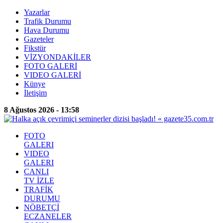
Yazarlar
Trafik Durumu
Hava Durumu
Gazeteler
Fikstür
VİZYONDAKİLER
FOTO GALERİ
VIDEO GALERİ
Künye
İletişim
8 Ağustos 2026 - 13:58
FOTO
GALERI
VIDEO
GALERI
CANLI
TV İZLE
TRAFİK
DURUMU
NÖBETÇİ
ECZANELER