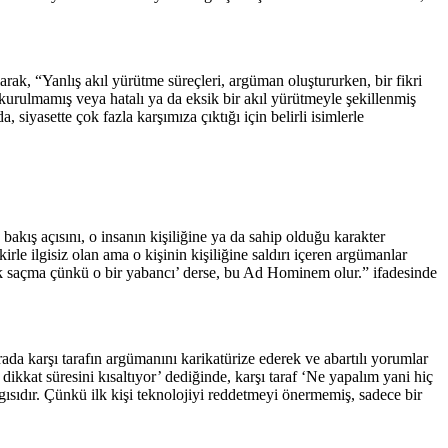
arak, “Yanlış akıl yürütme süreçleri, argüman oluştururken, bir fikri
 kurulmamış veya hatalı ya da eksik bir akıl yürütmeyle şekillenmiş
siyasette çok fazla karşımıza çıktığı için belirli isimlerle
bakış açısını, o insanın kişiliğine ya da sahip olduğu karakter
irle ilgisiz olan ama o kişinin kişiliğine saldırı içeren argümanlar
çok saçma çünkü o bir yabancı’ derse, bu Ad Hominem olur.” ifadesinde
da karşı tarafın argümanını karikatürize ederek ve abartılı yorumlar
ikkat süresini kısaltıyor’ dediğinde, karşı taraf ‘Ne yapalım yani hiç
ıdır. Çünkü ilk kişi teknolojiyi reddetmeyi önermemiş, sadece bir