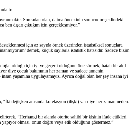
nlattı:
bi davranmaktır. Sonradan olan, daima öncekinin sonucudur şeklindeki
sı ben dışarı çıktığım için gerçekleşmiyor.”
steklenmesi için az sayıda örnek üzerinden istatistiksel sonuçlara
 inanmıyorum’ demek, küçük sayılarla istatistik hatasıdır. Sadece bizim
ğal olduğu için iyi ve geçerli olduğunu öne sürmek, hatalı bir akıl
anıyor diye çocuk bakımının her zaman ve sadece annenin
p insan yaşamına uygulayamayız. Ayrıca doğal olan her şey insana iyi
, “İki değişken arasında korelasyon (ilişki) var diye her zaman neden-
rterek, “Herhangi bir alanda otorite sahibi bir kişinin ifade ettikleri,
uğun yapıyor olması, onun doğru veya etik olduğunu göstermez.”