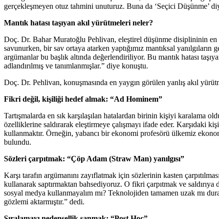
gerçekleşmeyen otuz tahmini unuturuz. Buna da ‘Seçici Düşünme’ diy
Mantık hatası taşıyan akıl yürütmeleri neler?
Doç. Dr. Bahar Muratoğlu Pehlivan, eleştirel düşünme disiplininin en ön
savunurken, bir sav ortaya atarken yaptığımız mantıksal yanılgıların 
argümanlar bu başlık altında değerlendiriliyor. Bu mantık hatası taşıya
adlandırılmış ve tanımlanmışlar.” diye konuştu.
Doç. Dr. Pehlivan, konuşmasında en yaygın görülen yanlış akıl yürütme
Fikri değil, kişiliği hedef almak: “Ad Hominem”
Tartışmalarda en sık karşılaşılan hatalardan birinin kişiyi karalama ol
özelliklerine saldırarak eleştirmeye çalışmayı ifade eder. Karşıdaki kiş
kullanmaktır. Örneğin, yabancı bir ekonomi profesörü ülkemiz ekonomi
bulundu.
Sözleri çarpıtmak: “Çöp Adam (Straw Man) yanılgısı”
Karşı tarafın argümanını zayıflatmak için sözlerinin kasten çarpıtılm
kullanarak saptırmaktan bahsediyoruz. O fikri çarpıtmak ve saldırıya d
sosyal medya kullanmayalım mı? Teknolojiden tamamen uzak mı duralı
gözlemi aktarmıştır.” dedi.
Sıralamayı nedensellik sanmak: “Post Hoc”