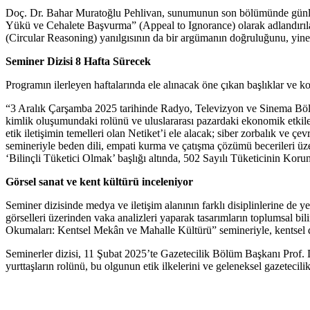
Doç. Dr. Bahar Muratoğlu Pehlivan, sunumunun son bölümünde günlük h
Yükü ve Cehalete Başvurma” (Appeal to Ignorance) olarak adlandırıla
(Circular Reasoning) yanılgısının da bir argümanın doğruluğunu, yin
Seminer Dizisi 8 Hafta Sürecek
Programın ilerleyen haftalarında ele alınacak öne çıkan başlıklar ve k
“3 Aralık Çarşamba 2025 tarihinde Radyo, Televizyon ve Sinema Bölüm
kimlik oluşumundaki rolünü ve uluslararası pazardaki ekonomik etkiler
etik iletişimin temelleri olan Netiket’i ele alacak; siber zorbalık ve 
semineriyle beden dili, empati kurma ve çatışma çözümü becerileri ü
‘Bilinçli Tüketici Olmak’ başlığı altında, 502 Sayılı Tüketicinin Koru
Görsel sanat ve kent kültürü inceleniyor
Seminer dizisinde medya ve iletişim alanının farklı disiplinlerine de
görselleri üzerinden vaka analizleri yaparak tasarımların toplumsal b
Okumaları: Kentsel Mekân ve Mahalle Kültürü” semineriyle, kentsel dö
Seminerler dizisi, 11 Şubat 2025’te Gazetecilik Bölüm Başkanı Prof. Dr
yurttaşların rolünü, bu olgunun etik ilkelerini ve geleneksel gazetecili