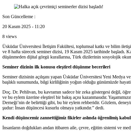
Son Güncelleme :
20 Kasım 2025 - 11:20
8 views
Üsküdar Üniversitesi İletişim Fakültesi, toplumsal katkı ve bilim ilet
ve 8 hafta sürecek seminer dizisi, 19 Kasım 2025 tarihinde başladı. Kat
düşünmeden dijital görgü kurallarına, Türk dizilerinin sosyolojik oku
Seminer dizinin ilk konusu eleştirel düşünme becerileri
Seminer dizisinin açılışını yapan Üsküdar Üniversitesi Yeni Medya v
başlıklı sunumunda,
bilgi kirliliğinin yoğun olduğu günümüzde hayati
Doç. Dr. Pehlivan, bu kavramın sadece bir zeka göstergesi değil, öğreni
ve bu eylem üzerine eleştirel bir bakış açısı kazanmasıdır. Yaşamımız
Derneği’nin de belirttiği gibi, bu bir eylem rehberidir. Gözlem, deney
şudur: İnsan düşüncesi kusurlu olmaya yatkındır.” dedi.
Kendi düşüncemiz zannettiğimiz fikirler aslında öğrenilmiş kabul
İnsanların doğdukları andan itibaren aile, çevre, eğitim sistemi ve me