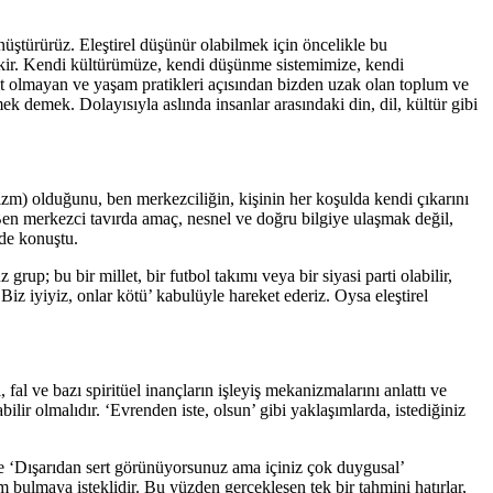
üştürürüz. Eleştirel düşünür olabilmek için öncelikle bu
rekir. Kendi kültürümüze, kendi düşünme sistemimize, kendi
it olmayan ve yaşam pratikleri açısından bizden uzak olan toplum ve
mek demek. Dolayısıyla aslında insanlar arasındaki din, dil, kültür gibi
zm) olduğunu, ben merkezciliğin, kişinin her koşulda kendi çıkarını
 Ben merkezci tavırda amaç, nesnel ve doğru bilgiye ulaşmak değil,
nde konuştu.
; bu bir millet, bir futbol takımı veya bir siyasi parti olabilir,
iz iyiyiz, onlar kötü’ kabulüyle hareket ederiz. Oysa eleştirel
l ve bazı spiritüel inançların işleyiş mekanizmalarını anlattı ve
bilir olmalıdır. ‘Evrenden iste, olsun’ gibi yaklaşımlarda, istediğiniz
ze ‘Dışarıdan sert görünüyorsunuz ama içiniz çok duygusal’
 bulmaya isteklidir. Bu yüzden gerçekleşen tek bir tahmini hatırlar,