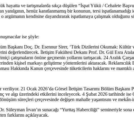
ayatta ve tartışmalarda sıkça düşülen “İspat Yükü / Cehalete Başvurm
n yanılgının, henüz kanıtlanmamış bir konunun, tersi ispatlanamadığı
e o argümanın kendisine dayandırarak ispatlamaya çalışmak olduğunu sö
onuşmacılar ise şöyle:
 Başkanı Doç. Dr. Esennur Sirer, ‘Türk Dizilerini Okumak: Kültür ve T
ini değerlendirecek. İletişim Fakültesi Dekanı Prof. Dr. Gül Esra Atal
çevrimiçi çatışmaların önüne geçmenin yollarını tartışacak. 24 Aralık Ça
zerinden kişisel markayı geliştirme yöntemlerini aktaracak. Reklamcıl
nması Hakkında Kanun çerçevesinde tüketicilerin haklarını ve mantıklı a
 yer veriliyor. 21 Ocak 2026’da Görsel İletişim Tasarımı Bölüm Başkanı
ilinç ve algı üzerindeki etkilerini inceleyecek. 4 Şubat 2026 tarihind
nüşüm süreçleri çerçevesinde değişen mahalle yaşantısını ve mekân-insa
. Süleyman İrvan’ın sunacağı “Yurttaş Haberciliği” semineriyle sona erec
kten farklarını açıklayacak.