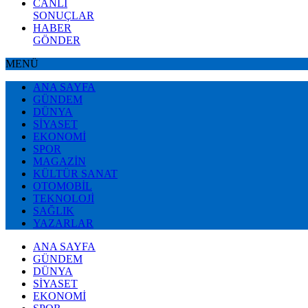
CANLI
SONUÇLAR
HABER
GÖNDER
MENÜ
ANA SAYFA
GÜNDEM
DÜNYA
SİYASET
EKONOMİ
SPOR
MAGAZİN
KÜLTÜR SANAT
OTOMOBİL
TEKNOLOJİ
SAĞLIK
YAZARLAR
ANA SAYFA
GÜNDEM
DÜNYA
SİYASET
EKONOMİ