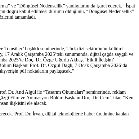
a” ve “Döngüsel Nedensellik” yanılgılarını da işaret ederek, “İspat
 için doğru kabul edilmesi durumu olduğunu, “Döngüsel Nedensellik”
zlerini tamamladı.
emsiller’ başlıklı seminerinde, Türk dizi sektörünün kültürel
ay, 17 Aralık Çarşamba 2025’teki sunumunda, dijital çağda saygılı ve
rşamba 2025’te Doç. Dr. Özge Uğurlu Akbaş, ‘Etkili İletişim’
ık Bölüm Başkanı Prof. Dr. Özgül Dağlı, 7 Ocak Çarşamba 2026’da
lışverişin püf noktalarını paylaşacak.”
 Prof. Dr. And Algül ile “Tasarım Okumaları” seminerinde, reklam
e ise Çizgi Film ve Animasyon Bölüm Başkanı Doç. Dr. Cem Tutar, “Kent
n ilişkisini ele alacak.
ek. Prof. Dr. İrvan, dijital teknolojilerle haber üretimine katılan