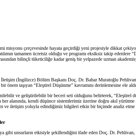
işimi misyonu çerçevesinde hayata geçirdiği yeni projesiyle dikkat çekiy
ılımın tamamen ücretsiz olduğu ve programı eksiksiz takip edenlere “Dijit
masından bilinçli tüketiciliğe kadar geniş bir yelpazede uzman akademisy
e İletişim (İngilizce) Bölüm Başkanı Doç. Dr. Bahar Muratoğlu Pehliva
 bir önem taşıyan “Eleştirel Düşünme” kavramını derinlemesine ele aldı
lebilir ve geliştirilebilir bir beceri seti olduğunu belirterek, “Eleştir
ın her alanında, kendi düşünce sistemlerimiz üzerine doğru akıl yürütme
im ve iletişim yoluyla edindiğimiz bilgileri etkin bir biçimde analiz e
ler
dya gibi unsurların etkisiyle şekillendiğini ifade eden Doç. Dr. Pehliva