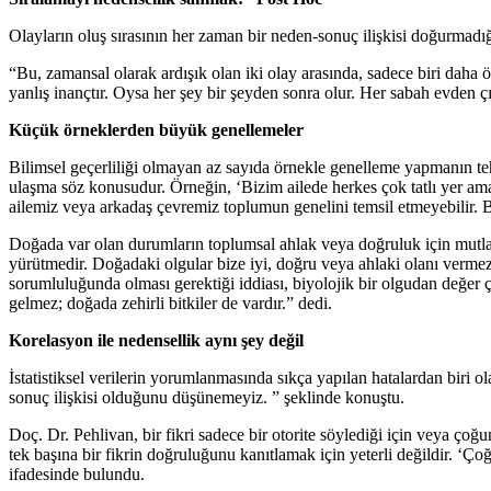
Olayların oluş sırasının her zaman bir neden-sonuç ilişkisi doğurmadığ
“Bu, zamansal olarak ardışık olan iki olay arasında, sadece biri daha 
yanlış inançtır. Oysa her şey bir şeyden sonra olur. Her sabah evden çı
Küçük örneklerden büyük genellemeler
Bilimsel geçerliliği olmayan az sayıda örnekle genelleme yapmanın teh
ulaşma söz konusudur. Örneğin, ‘Bizim ailede herkes çok tatlı yer ama 
ailemiz veya arkadaş çevremiz toplumun genelini temsil etmeyebilir. Bu
Doğada var olan durumların toplumsal ahlak veya doğruluk için mutlak
yürütmedir. Doğadaki olgular bize iyi, doğru veya ahlaki olanı verme
sorumluluğunda olması gerektiği iddiası, biyolojik bir olgudan değer
gelmez; doğada zehirli bitkiler de vardır.” dedi.
Korelasyon ile nedensellik aynı şey değil
İstatistiksel verilerin yorumlanmasında sıkça yapılan hatalardan biri
sonuç ilişkisi olduğunu düşünemeyiz. ” şeklinde konuştu.
Doç. Dr. Pehlivan, bir fikri sadece bir otorite söylediği için veya çoğu
tek başına bir fikrin doğruluğunu kanıtlamak için yeterli değildir. ‘
ifadesinde bulundu.