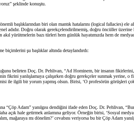
oruz” şeklinde konuştu.
emli başlıklarından biri olan mantık hatalarını (logical fallacies) ele al
genel adıdır. Doğru olarak gerekçelendirilmemiş, doğru öncüller üzerine
n akıl yürütmelerin bazı türleri hem günlük hayatımızda hem de medyada, 
 biçimlerini şu başlıklar altında detaylandırdı:
duğunu belirten Doç. Dr. Pehlivan, “Ad Hominem, bir insanın fikirlerini, 
inin fikrini yanlışlamaya çalışırken doğru gerekçeler sunmak yerine, o fik
si ile ilgili bir yorum yapmış olsun. Birisi, ‘O profesörün görüşleri 
asına “Çöp Adam” yanılgısı dendiğini ifade eden Doç. Dr. Pehlivan, “Bura
aha açık hale getirmek anlamına geliyor. Örneğin birisi, ‘Sosyal medya d
m, mağaraya mı dönelim?’ cevabını veriyorsa bu bir Çöp Adam yanılgıs