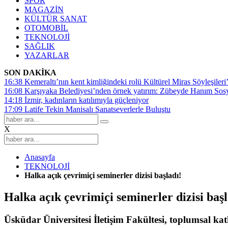
SPOR
MAGAZİN
KÜLTÜR SANAT
OTOMOBİL
TEKNOLOJİ
SAĞLIK
YAZARLAR
SON DAKİKA
16:38
Kemeraltı’nın kent kimliğindeki rolü Kültürel Miras Söyleşileri’
16:08
Karşıyaka Belediyesi’nden örnek yatırım: Zübeyde Hanım Sosyal
14:18
İzmir, kadınların katılımıyla güçleniyor
17:09
Latife Tekin Manisalı Sanatseverlerle Buluştu
X
Anasayfa
TEKNOLOJİ
Halka açık çevrimiçi seminerler dizisi başladı!
Halka açık çevrimiçi seminerler dizisi başl
Üsküdar Üniversitesi İletişim Fakültesi, toplumsal katk