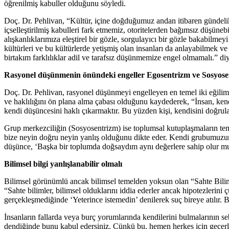
öğrenilmiş kabuller olduğunu söyledi.
Doç. Dr. Pehlivan, “Kültür, içine doğduğumuz andan itibaren gündelik 
içselleştirilmiş kabulleri fark etmemiz, otoritelerden bağımsız düşü
alışkanlıklarımıza eleştirel bir gözle, sorgulayıcı bir gözle bakabi
kültürleri ve bu kültürlerde yetişmiş olan insanları da anlayabilmek ve 
birtakım farklılıklar adil ve tarafsız düşünmemize engel olmamalı.” di
Rasyonel düşünmenin önündeki engeller Egosentrizm ve Sosyose
Doç. Dr. Pehlivan, rasyonel düşünmeyi engelleyen en temel iki eğilim
ve haklılığını ön plana alma çabası olduğunu kaydederek, “İnsan, kend
kendi düşüncesini haklı çıkarmaktır. Bu yüzden kişi, kendisini doğrulay
Grup merkezciliğin (Sosyosentrizm) ise toplumsal kutuplaşmaların temel
bize neyin doğru neyin yanlış olduğunu dikte eder. Kendi grubumuzun ha
düşünce, ‘Başka bir toplumda doğsaydım aynı değerlere sahip olur muy
Bilimsel bilgi yanlışlanabilir olmalı
Bilimsel görünümlü ancak bilimsel temelden yoksun olan “Sahte Bilimle
“Sahte bilimler, bilimsel olduklarını iddia ederler ancak hipotezlerini 
gerçekleşmediğinde ‘Yeterince istemedin’ denilerek suç bireye atılır. B
İnsanların fallarda veya burç yorumlarında kendilerini bulmalarının 
dendiğinde bunu kabul edersiniz. Çünkü bu, hemen herkes için geçerli o