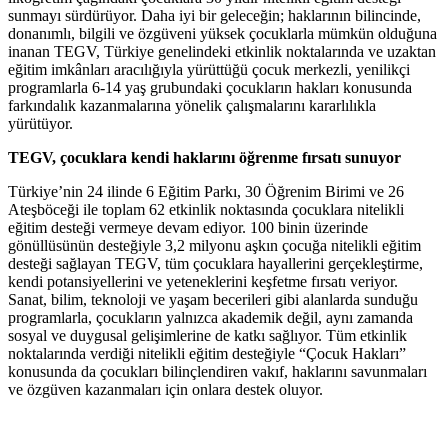
sunmayı sürdürüyor. Daha iyi bir geleceğin; haklarının bilincinde,
donanımlı, bilgili ve özgüveni yüksek çocuklarla mümkün olduğuna
inanan TEGV, Türkiye genelindeki etkinlik noktalarında ve uzaktan
eğitim imkânları aracılığıyla yürüttüğü çocuk merkezli, yenilikçi
programlarla 6-14 yaş grubundaki çocukların hakları konusunda
farkındalık kazanmalarına yönelik çalışmalarını kararlılıkla
yürütüyor.
TEGV, çocuklara kendi haklarını
öğrenme fırsatı sunuyor
Türkiye’nin 24 ilinde 6 Eğitim Parkı, 30 Öğrenim Birimi ve 26
Ateşböceği ile toplam 62 etkinlik noktasında çocuklara nitelikli
eğitim desteği vermeye devam ediyor. 100 binin üzerinde
gönüllüsünün desteğiyle 3,2 milyonu aşkın çocuğa nitelikli eğitim
desteği sağlayan TEGV, tüm çocuklara hayallerini gerçekleştirme,
kendi potansiyellerini ve yeteneklerini keşfetme fırsatı veriyor.
Sanat, bilim, teknoloji ve yaşam becerileri gibi alanlarda sunduğu
programlarla, çocukların yalnızca akademik değil, aynı zamanda
sosyal ve duygusal gelişimlerine de katkı sağlıyor. Tüm etkinlik
noktalarında verdiği nitelikli eğitim desteğiyle “Çocuk Hakları”
konusunda da çocukları bilinçlendiren vakıf, haklarını savunmaları
ve özgüven kazanmaları için onlara destek oluyor.