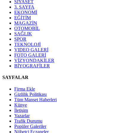
SİYASET
3. SAYFA
EKONOMİ
EĞİTİM
MAGAZİN
OTOMOBİL
SAĞLIK
SPOR
TEKNOLOJİ
VIDEO GALERİ
FOTO GALERİ
VİZYONDAKİLER
BİYOGRAFİLER
SAYFALAR
Firma Ekle
Gizlilik Politikası
Tüm Manşet Haberleri
Künye
İletişim
Yazarlar
Trafik Durumu
Popüler Galeriler
Nöbetçi Eczaneler