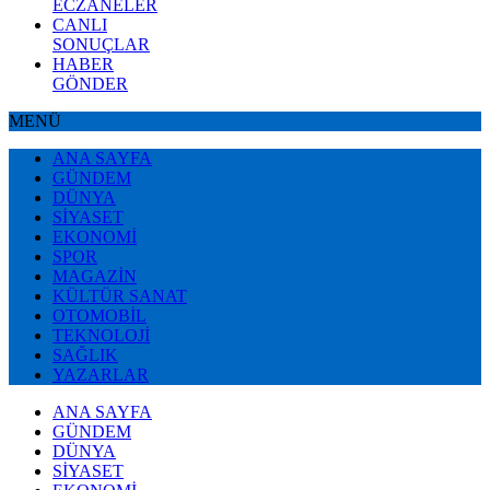
ECZANELER
CANLI
SONUÇLAR
HABER
GÖNDER
MENÜ
ANA SAYFA
GÜNDEM
DÜNYA
SİYASET
EKONOMİ
SPOR
MAGAZİN
KÜLTÜR SANAT
OTOMOBİL
TEKNOLOJİ
SAĞLIK
YAZARLAR
ANA SAYFA
GÜNDEM
DÜNYA
SİYASET