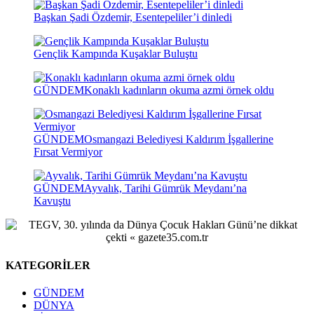
Başkan Şadi Özdemir, Esentepeliler’i dinledi
Gençlik Kampında Kuşaklar Buluştu
GÜNDEM
Konaklı kadınların okuma azmi örnek oldu
GÜNDEM
Osmangazi Belediyesi Kaldırım İşgallerine
Fırsat Vermiyor
GÜNDEM
Ayvalık, Tarihi Gümrük Meydanı’na
Kavuştu
KATEGORİLER
GÜNDEM
DÜNYA