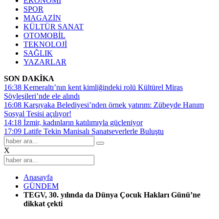
EKONOMİ
SPOR
MAGAZİN
KÜLTÜR SANAT
OTOMOBİL
TEKNOLOJİ
SAĞLIK
YAZARLAR
SON DAKİKA
16:38
Kemeraltı’nın kent kimliğindeki rolü Kültürel Miras
Söyleşileri’nde ele alındı
16:08
Karşıyaka Belediyesi’nden örnek yatırım: Zübeyde Hanım
Sosyal Tesisi açılıyor!
14:18
İzmir, kadınların katılımıyla güçleniyor
17:09
Latife Tekin Manisalı Sanatseverlerle Buluştu
X
Anasayfa
GÜNDEM
TEGV, 30. yılında da Dünya Çocuk Hakları Günü’ne
dikkat çekti