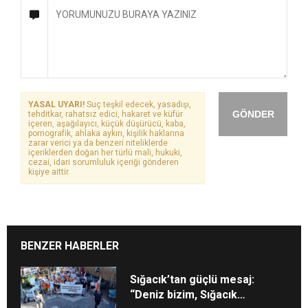
YASAL UYARI!
Suç teşkil edecek, yasadışı,
GÖNDER
tehditkar, rahatsız edici, hakaret ve küfür
içeren, aşağılayıcı, küçük düşürücü, kaba,
pornografik, ahlaka aykırı, kişilik haklarına
zarar verici ya da benzeri niteliklerde
içeriklerden doğan her türlü mali, hukuki,
cezai, idari sorumluluk içeriği gönderen
kişiye aittir.
BENZER HABERLER
Sığacık’tan güçlü mesaj:
“Deniz bizim, Sığacık