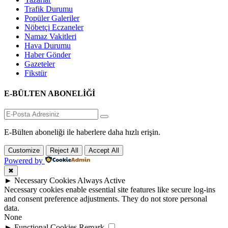
Trafik Durumu
Popüler Galeriler
Nöbetçi Eczaneler
Namaz Vakitleri
Hava Durumu
Haber Gönder
Gazeteler
Fikstür
E-BÜLTEN ABONELİĞİ
E-Bülten aboneliği ile haberlere daha hızlı erişin.
Customize
Reject All
Accept All
Powered by
✖
►
Necessary Cookies
Always Active
Necessary cookies enable essential site features like secure log-ins
and consent preference adjustments. They do not store personal
data.
None
►
Functional Cookies
Remark