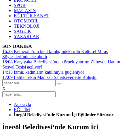
EKONOMİ
SPOR
MAGAZİN
KÜLTÜR SANAT
OTOMOBİL
TEKNOLOJİ
SAĞLIK
YAZARLAR
SON DAKİKA
16:38
Kemeraltı’nın kent kimliğindeki rolü Kültürel Miras
Söyleşileri’nde ele alındı
16:08
Karşıyaka Belediyesi’nden örnek yatırım: Zübeyde Hanım
Sosyal Tesisi açılıyor!
14:18
İzmir, kadınların katılımıyla güçleniyor
17:09
Latife Tekin Manisalı Sanatseverlerle Buluştu
X
Anasayfa
EĞİTİM
İnegöl Belediyesi’nde Kurum İçi Eğitimler Sürüyor
İnegöl Belediyesi’nde Kurum İçi