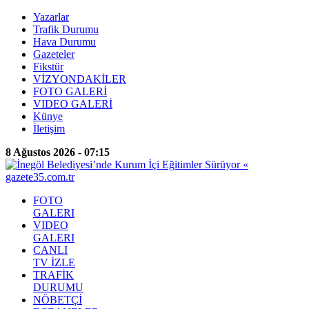
Yazarlar
Trafik Durumu
Hava Durumu
Gazeteler
Fikstür
VİZYONDAKİLER
FOTO GALERİ
VIDEO GALERİ
Künye
İletişim
8 Ağustos 2026 - 07:15
FOTO
GALERI
VIDEO
GALERI
CANLI
TV İZLE
TRAFİK
DURUMU
NÖBETÇİ