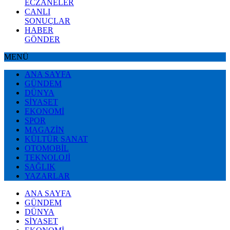
ECZANELER
CANLI
SONUÇLAR
HABER
GÖNDER
MENÜ
ANA SAYFA
GÜNDEM
DÜNYA
SİYASET
EKONOMİ
SPOR
MAGAZİN
KÜLTÜR SANAT
OTOMOBİL
TEKNOLOJİ
SAĞLIK
YAZARLAR
ANA SAYFA
GÜNDEM
DÜNYA
SİYASET