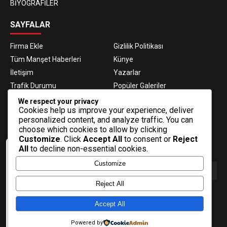
BİYOGRAFİLER
SAYFALAR
Firma Ekle
Gizlilik Politikası
Tüm Manşet Haberleri
Künye
İletişim
Yazarlar
Trafik Durumu
Popüler Galeriler
Nöbetçi Eczaneler
Namaz Vakitleri
We respect your privacy
Cookies help us improve your experience, deliver
Hava Durumu
Haber Gönder
personalized content, and analyze traffic. You can
Gazeteler
Fikstür
choose which cookies to allow by clicking
Customize
. Click
Accept All
to consent or
Reject
E-BÜLTEN ABONELİĞİ
All
to decline non-essential cookies.
Veri politikasındaki amaçlarla sınırlı ve
Customize
mevzuata uygun şekilde çerez
konumlandırmaktayız. Detaylar için veri
politikamızı inceleyebilirsiniz.
Reject All
E-Bülten aboneliği ile haberlere daha hızlı erişin.
Daha fazla bilgi
Accept All
Tamam
Powered by