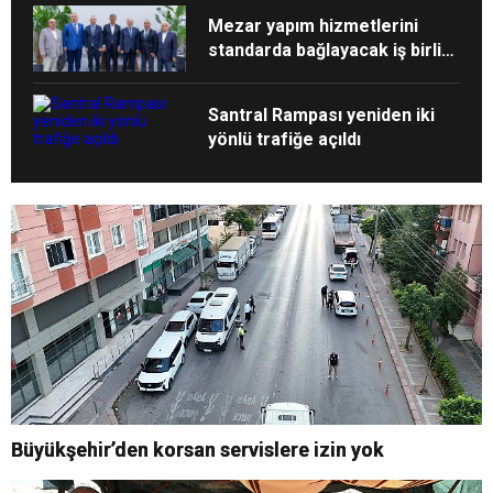
Mezar yapım hizmetlerini
standarda bağlayacak iş birliği
protokolü imzalandı
Santral Rampası yeniden iki
yönlü trafiğe açıldı
Büyükşehir’den korsan servislere izin yok